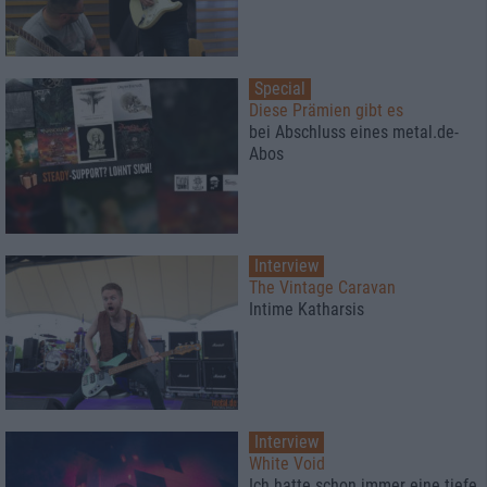
Special
Diese Prämien gibt es
bei Abschluss eines metal.de-
Abos
Interview
The Vintage Caravan
Intime Katharsis
Interview
White Void
Ich hatte schon immer eine tiefe