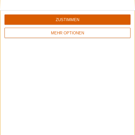
ZUSTIMMEN
7/10
9/10
MEHR OPTIONEN
Volbeat
Demon
Servant Of The Mind
Night Of The Demon
94
8/10
8/10
Dream Tröll
The Muslims
Realm Of The Tormentör
Fuck These Fuckin Fascists