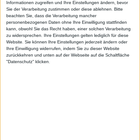
Informationen zugreifen und Ihre Einstellungen ändern, bevor
STILE
ROCK
Sie der Verarbeitung zustimmen oder diese ablehnen.
Bitte
beachten Sie, dass die Verarbeitung mancher
ANZAHL SONGS
12
personenbezogenen Daten ohne Ihre Einwilligung stattfinden
SPIELDAUER
49:32
kann, obwohl Sie das Recht haben, einer solchen Verarbeitung
RELEASE
2009-12-10
zu widersprechen. Ihre Einstellungen gelten lediglich für diese
Website. Sie können Ihre Einstellungen jederzeit ändern oder
LABEL
ROADRUNNER
Ihre Einwilligung widerrufen, indem Sie zu dieser Website
zurückkehren und unten auf der Webseite auf die Schaltfläche
"Datenschutz" klicken.