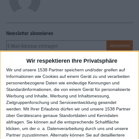
Newsletter abonnieren
Wir respektieren Ihre Privatsphäre
Wir und unsere 1538 Partner speichern und/oder greifen auf
Informationen wie Cookies auf einem Gerät zu und verarbeiten
personenbezogene Daten wie eindeutige Kennungen und
Standardinformationen, die von einem Gerät für personalisierte
Lynyrd Skynyrd - God & Guns
Werbung und Inhalte, Werbung und Inhaltsmessung,
Zielgruppenforschung und Serviceentwicklung gesendet
werden.
Mit Ihrer Erlaubnis dürfen wir und unsere 1538 Partner
über Gerätescans genaue Standortdaten und Kenndaten
BAND
LYNYRD SKYNYRD
abfragen. Sie können auf die entsprechende Schaltfläche
WERTUNG
8
/
10
klicken, um der o. a. Datenverarbeitung durch uns und unsere
Partner zuzustimmen. Alternativ können Sie auf detailliertere
USER-WERTUNG
8
/
10