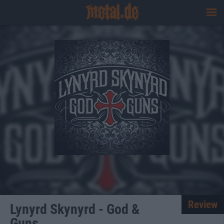
Review
Lynyrd Skynyrd - God &
Guns