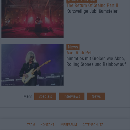
The Return Of Staind Part II
Kurzweilige Jubiläumsfeier
News
Axel Rudi Pell
nimmt es mit Größen wie Abba,
Rolling Stones und Rainbow auf
Mehr
Specials
Interviews
News
TEAM
KONTAKT
IMPRESSUM
DATENSCHUTZ