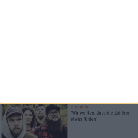
Interview
U.D.O.
"Kultur braucht keiner? Hallo,
geht's noch?"
Interview
Wolvennest
Es ist so tief und schön wie
sinnlos
Interview
Greenleaf
"Wir wollten, dass die Zuhörer
etwas fühlen".