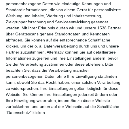
angeht, sagen wir mal so: wenn ich ein Label hätte, würde
personenbezogene Daten wie eindeutige Kennungen und
Standardinformationen, die von einem Gerät für personalisierte
ich keine christlichen Bands signen, aber ich habe kein
Werbung und Inhalte, Werbung und Inhaltsmessung,
Problem damit, auf dem gleichen Label wie eine
Zielgruppenforschung und Serviceentwicklung gesendet
christliche Band zu sein. Solange das Label an sich nicht
werden.
Mit Ihrer Erlaubnis dürfen wir und unsere 1538 Partner
christlich ist, ist das keine große Sache. Andere Aspekte
über Gerätescans genaue Standortdaten und Kenndaten
sind da für uns viel wichtiger. Wir würden beispielsweise
abfragen. Sie können auf die entsprechende Schaltfläche
nicht bei einer Plattenfirma unterschreiben, die Nazis
klicken, um der o. a. Datenverarbeitung durch uns und unsere
unter Vertrag hat, oder überwiegend Power Metal und
Partner zuzustimmen. Alternativ können Sie auf detailliertere
Informationen zugreifen und Ihre Einstellungen ändern, bevor
Deathcore und solche Scheiße. Wir haben wie immer nur
Sie der Verarbeitung zustimmen oder diese ablehnen.
Bitte
für ein Album unterschrieben, machen wir eigentlich
beachten Sie, dass die Verarbeitung mancher
immer so. Mal gucken, wie es so weitergeht.
personenbezogenen Daten ohne Ihre Einwilligung stattfinden
kann, obwohl Sie das Recht haben, einer solchen Verarbeitung
Wie kommt man eigentlich auf die Idee, anno 2010 noch
zu widersprechen. Ihre Einstellungen gelten lediglich für diese
Doom/Death zu spielen? Die letzte kommerzielle
Website. Sie können Ihre Einstellungen jederzeit ändern oder
Hochphase des Genres war Mitte der Neunziger, und vom
Ihre Einwilligung widerrufen, indem Sie zu dieser Website
(bescheidenen) Funeral-Doom-Trend von vor ein paar
zurückkehren und unten auf der Webseite auf die Schaltfläche
Jahren konntet Ihr wohl kaum profitieren. Ganz ehrlich:
"Datenschutz" klicken.
Als Genre ist Doom/Death ziemlich unsexy. Wie kommt
Ihr damit klar, dass aus OPHIS nie ein Megaseller wird?