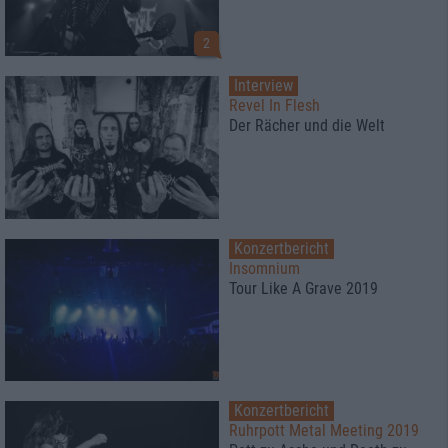
2
Interview
Revel In Flesh
Der Rächer und die Welt
Konzertbericht
Insomnium
Tour Like A Grave 2019
Konzertbericht
Ruhrpott Metal Meeting 2019