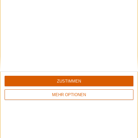
Newsletter abonnieren
Mehr zu Ophis
BAND
OPHIS
ZUSTIMMEN
STILE
DEATH-DOOM METAL
MEHR OPTIONEN
Interessante Alben finden
Auf der Suche nach neuer Mucke? Durchsuche unser Review-Archiv mit