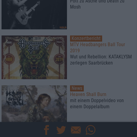
Pott zu Asche und Death zu
Mosh
Konzertbericht
MTV Headbangers Ball Tour
2019
Wut und Rebellion: KATAKLYSM
zerlegen Saarbrücken
News
Heaven Shall Burn
mit einem Doppelvideo von
einem Doppelalbum