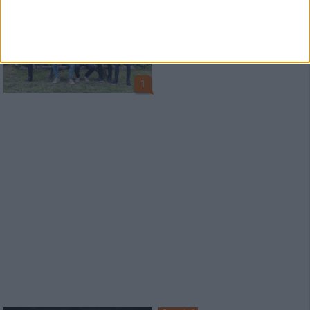
Interview
Insomnium
Alles hat ein Ende, nur die
(Curry-)Wurst hat zwei
1