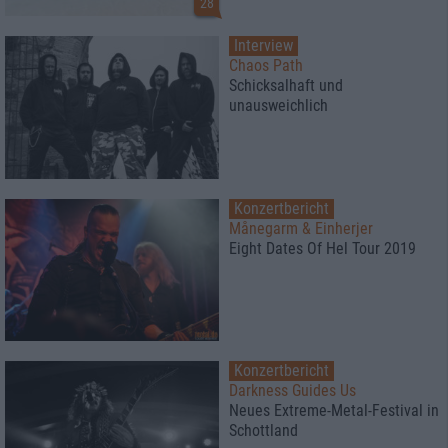
28
Interview
Chaos Path
Schicksalhaft und
unausweichlich
Konzertbericht
Månegarm & Einherjer
Eight Dates Of Hel Tour 2019
Konzertbericht
Darkness Guides Us
Neues Extreme-Metal-Festival in
Schottland