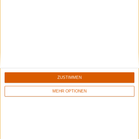
ZUSTIMMEN
Interview
MEHR OPTIONEN
Ophis
Interview mit Philipp Kruppa zu "Abhorrence In Opulence"
Interview
Ophis
Interview zu Withered Shades