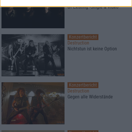
veröffentlichen “The Quicksand
Of Existing”-Single & Video
Konzertbericht
Destruction
Nichtstun ist keine Option
Konzertbericht
Destruction
Gegen alle Widerstände