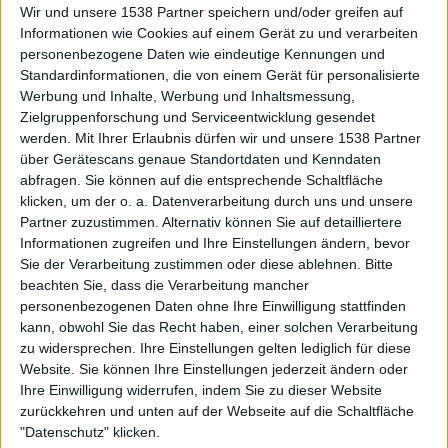
Wir und unsere 1538 Partner speichern und/oder greifen auf
Umsetzung liegen, denn die künstlichen Trommeln sind
Informationen wie Cookies auf einem Gerät zu und verarbeiten
wie so oft etwas nervig und die Leadgitarren leicht schief.
personenbezogene Daten wie eindeutige Kennungen und
Standardinformationen, die von einem Gerät für personalisierte
Auf der B-Seite folgt dann jedoch der Aha-Effekt, denn
Werbung und Inhalte, Werbung und Inhaltsmessung,
der Titeltrack und das ganz offensichtlich aus einer
Zielgruppenforschung und Serviceentwicklung gesendet
späteren Session stammende „Where The Sea Demons
werden.
Mit Ihrer Erlaubnis dürfen wir und unsere 1538 Partner
Dwell“ können uneingeschränkt überzeugen. Höchst
über Gerätescans genaue Standortdaten und Kenndaten
atmosphärisch, unaufdringlich melodisch und emotional
abfragen. Sie können auf die entsprechende Schaltfläche
niederschmetternd bis zum Geht-nicht-mehr. Das ist
klicken, um der o. a. Datenverarbeitung durch uns und unsere
Partner zuzustimmen. Alternativ können Sie auf detailliertere
Musik, die einen in eine andere Welt katapultiert!
Informationen zugreifen und Ihre Einstellungen ändern, bevor
Sie der Verarbeitung zustimmen oder diese ablehnen.
Bitte
Ich fasse zusammen: Es bleiben zwei große Höhepunkte
beachten Sie, dass die Verarbeitung mancher
und leider Einiges an wenig spektakulärem Durchschnitt.
personenbezogenen Daten ohne Ihre Einwilligung stattfinden
Die beiden anderen OPHIS-Veröffentlichungen werde ich
kann, obwohl Sie das Recht haben, einer solchen Verarbeitung
bei Gelegenheit genauer unter die Lupe nehmen; in der
zu widersprechen. Ihre Einstellungen gelten lediglich für diese
Hoffnung, dass sie nicht nur streckenweise auf so hohem
Website. Sie können Ihre Einstellungen jederzeit ändern oder
Niveau sind.
Ihre Einwilligung widerrufen, indem Sie zu dieser Website
zurückkehren und unten auf der Webseite auf die Schaltfläche
"Datenschutz" klicken.