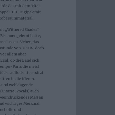
rde das mit dem Titel
Doppel-CD-Digipak mit
roberaummaterial.
mit „Withered Shades“
E kennengelernt hatte,
hen lassen. Sicher, das
rnstunde von OPHIS, doch
 vor allem aber
Egal, ob die Band sich
ptempo-Parts die meist
cke auflockert, es sitzt
mitten in die Nieren.
fs und wehklagende
(Gitarre, Vocals) auch
 beeindruckendes Maß an
und wichtiges Merkmal
ancholie und