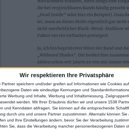
Weltschmerz schaffen, ihren Songs eine Eing
die bei vergleichbaren Bands häufig gesucht wi
„Dead Inside“ wäre hier ein Beispiel). Dass 
ist, muss an dieser Stelle eigentlich gar nich
nicht unerheblicher Black-Metal-Einflüsse w
Faktor um ein vielfaches gesteigert.
Ja, ich bin begeisterter Hörer der Band und das
„Withered Shades“. Die beiden hier zusamm
zählen schon seit Jahren zu von mir immer wi
und das aus genau den genannten Gründen. E
Wir respektieren Ihre Privatsphäre
und zutiefst aufwühlend zählen OPHIS für mi
Perlen des einheimischen Undergrounds, die
 Partner speichern und/oder greifen auf Informationen wie Cookies au
endlich auch etwas mehr Aufmerksamkeit be
nbezogene Daten wie eindeutige Kennungen und Standardinformatione
sierte Werbung und Inhalte, Werbung und Inhaltsmessung, Zielgruppen
gibt ja noch Bonusmaterial und das ist ebenfal
gesendet werden.
Mit Ihrer Erlaubnis dürfen wir und unsere 1538 Part
Sound der Live-Aufnahmen ist druckvoll und 
n und Kenndaten abfragen. Sie können auf die entsprechende Schaltfl
ohnehin voll auf der Höhe, sodass das Materi
ung durch uns und unsere Partner zuzustimmen. Alternativ können Sie au
anders als auf Platte wirkt und zurecht als g
fen und Ihre Einstellungen ändern, bevor Sie der Verarbeitung zustim
Das gilt auch für die beiden Demo-Aufnahme
chten Sie, dass die Verarbeitung mancher personenbezogenen Daten oh