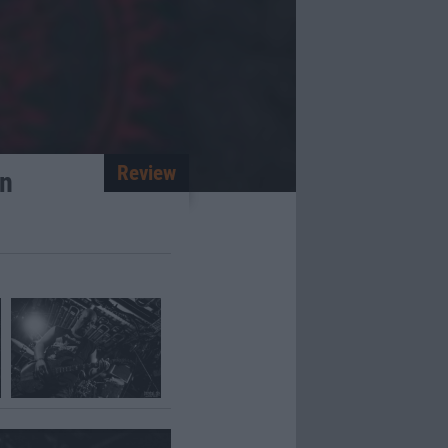
Review
on