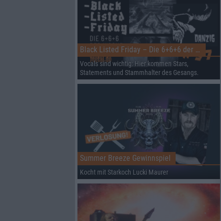
Black Listed Friday – Die 6+6+6 der Woche
Vocals sind wichtig: Hier kommen Stars,
Statements und Stammhalter des Gesangs.
Summer Breeze Gewinnspiel
Kocht mit Starkoch Lucki Maurer