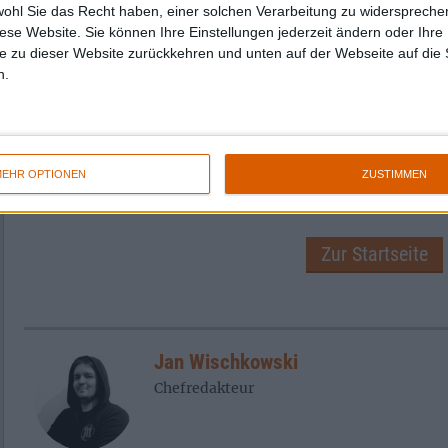
Sorrow“ und „Suffering Is A Virtue“, die in e
wohl Sie das Recht haben, einer solchen Verarbeitung zu widersprechen
Gewand als schlussendlich auf dem Album ei
diese Website. Sie können Ihre Einstellungen jederzeit ändern oder Ihre 
e zu dieser Website zurückkehren und unten auf der Webseite auf die 
versprühen, deshalb aber mitnichten weniger
n.
Proberaumaufnahme von „Caressing The Dea
Klang wohl niemand, aber das schmälert den
auch nicht mehr! Sammler können auf alle Fäl
alle, die bisher eine oder gar keine der Platt
Best-Of!
EHR OPTIONEN
ZUSTIMMEN
Zur Startseite
Jan Wischkowski
Chefredakteur