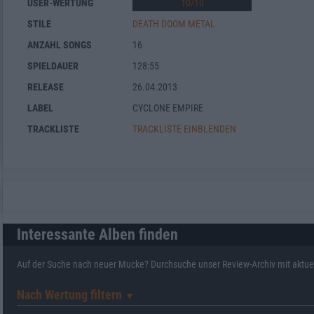
USER-WERTUNG
10
/
10
STILE
DEATH DOOM METAL
ANZAHL SONGS
16
SPIELDAUER
128:55
RELEASE
26.04.2013
LABEL
CYCLONE EMPIRE
TRACKLISTE
TRACKLISTE EINBLENDEN
Interessante Alben finden
Auf der Suche nach neuer Mucke? Durchsuche unser Review-Archiv mit aktue
Nach Wertung filtern
▼︎