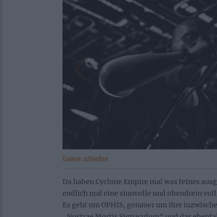
Galerie schließen
Da haben Cyclone Empire mal was feines aus
endlich mal eine sinnvolle und obendrein vol
Es geht um OPHIS, genauer um ihre inzwische
„Nostrae Mortis Signaculum“ und das ebenfal