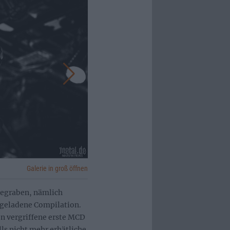
Galerie in groß öffnen
gegraben, nämlich
lgeladene Compilation.
n vergriffene erste MCD
ls nicht mehr erhätliche