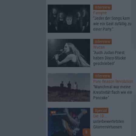
Interview
Famyne
"Jeder der Songs kam
wie ein Gast zufällig zu
einer Party."
Interview
Wucan
"Auch Judas Priest
haben Disco-Stücke
geschrieben"
Interview
Pure Reason Revolution
"Manchmal war meine
Kreativität flach wie ein
Pancake"
Special
Die 10 ...
unterbewertetsten
Gitarrenvirtuosen
8