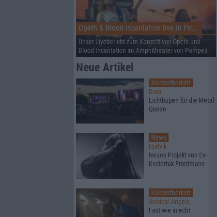
Opeth & Blood Incantation live in Pompeji
Unser Livebericht zum Konzert von Opeth und
Blood Incantation im Amphitheater von Pompeji.
Neue Artikel
Konzertbericht
Doro
Lichthupen für die Metal
Queen
News
Hjelvik
Neues Projekt von Ex-
Kvelertak-Frontmann
Konzertbericht
Suicidal Angels
Fast wie in echt