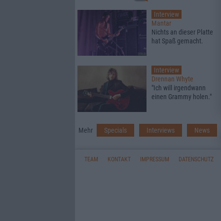
Interview
Mantar
Nichts an dieser Platte
hat Spaß gemacht.
Interview
Drennan Whyte
"Ich will irgendwann
einen Grammy holen."
Mehr
Specials
Interviews
News
TEAM
KONTAKT
IMPRESSUM
DATENSCHUTZ