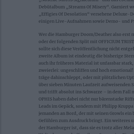
Debütalbum „Streams Of Misery“. Garniert wu
„Effigies Of Desolation“ versehene Deluxe-
einigen Live-Aufnahmen sowie Demo- und P
Wer die Hamburger Doom/Deather also erst 
oder der folgenden Split mit OFFICIUM TRIST
sollte sich diese Veröffentlichung nicht entge
zweite Album ist eindeutig die bisherige Ste
auch ihr früheres Material ist unfassbar stark,
zweierlei: ungeschliffen und hoch emotional! 
träge dahinschleppt, oder mit plötzlichen U
über sieben Minuten Laufzeit aufweisenden Stü
und trifft absolut ins Schwarze – in dem Fall 
OPHIS haben dabei nicht nur bärenstarke Rif
Leads im Gepäck, sondern mit Philipp Kruppa 
jemanden an Bord, der mit seinen Growls ein
Gefühlen zum Ausdruck bringt. Ein weiteres 
der Hamburger ist, dass sie es trotz aller Mel