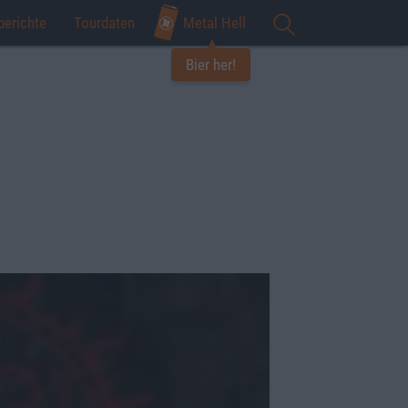
berichte
Tourdaten
Metal Hell
Bier her!