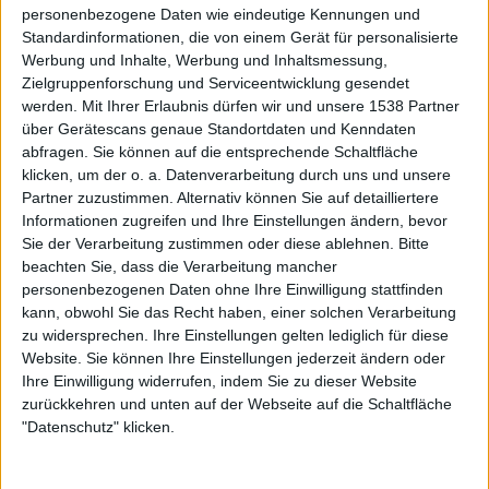
personenbezogene Daten wie eindeutige Kennungen und
Standardinformationen, die von einem Gerät für personalisierte
Werbung und Inhalte, Werbung und Inhaltsmessung,
Zielgruppenforschung und Serviceentwicklung gesendet
werden.
Mit Ihrer Erlaubnis dürfen wir und unsere 1538 Partner
über Gerätescans genaue Standortdaten und Kenndaten
Mehr zu Lord Of The Lost
abfragen. Sie können auf die entsprechende Schaltfläche
klicken, um der o. a. Datenverarbeitung durch uns und unsere
Partner zuzustimmen. Alternativ können Sie auf detailliertere
BAND
LORD OF THE LOST
Informationen zugreifen und Ihre Einstellungen ändern, bevor
Sie der Verarbeitung zustimmen oder diese ablehnen.
Bitte
STILE
GLAM ROCK
,
GOTHIC
,
GOTHIC METAL
,
beachten Sie, dass die Verarbeitung mancher
GOTHIC ROCK
,
INDUSTRIAL
,
INDUSTRIAL
personenbezogenen Daten ohne Ihre Einwilligung stattfinden
METAL
kann, obwohl Sie das Recht haben, einer solchen Verarbeitung
zu widersprechen. Ihre Einstellungen gelten lediglich für diese
Website. Sie können Ihre Einstellungen jederzeit ändern oder
Ihre Einwilligung widerrufen, indem Sie zu dieser Website
Interessante Alben finden
zurückkehren und unten auf der Webseite auf die Schaltfläche
"Datenschutz" klicken.
Auf der Suche nach neuer Mucke? Durchsuche unser Review-Archiv mit
aktuell
38636
Reviews und lass Dich inspirieren!