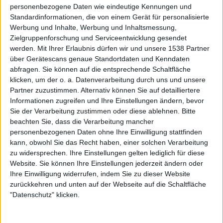
personenbezogene Daten wie eindeutige Kennungen und
nennenswerte Beispiele für Referenzen, die euch
Standardinformationen, die von einem Gerät für personalisierte
während der Arbeit an dem neuen Material beeinflusst
Werbung und Inhalte, Werbung und Inhaltsmessung,
haben?
Zielgruppenforschung und Serviceentwicklung gesendet
werden.
Mit Ihrer Erlaubnis dürfen wir und unsere 1538 Partner
Die Suche beginnt mit jedem Mal aufs Neue. Keine Frage.
über Gerätescans genaue Standortdaten und Kenndaten
Musik machen bedeutet für uns in erster Linie, sich aus
abfragen. Sie können auf die entsprechende Schaltfläche
dem Fenster zu lehnen, Sachen auszuprobieren, neue
klicken, um der o. a. Datenverarbeitung durch uns und unsere
Sounds zu entdecken. Wir zwingen uns zum Experiment,
Partner zuzustimmen. Alternativ können Sie auf detailliertere
Informationen zugreifen und Ihre Einstellungen ändern, bevor
um mit einem Ergebnis vorstellig zu werden, das uns
Sie der Verarbeitung zustimmen oder diese ablehnen.
Bitte
selbst überrascht. Wir wissen nie wohin uns unsere
beachten Sie, dass die Verarbeitung mancher
musikalische Reise hinführen wird. Wir wissen nur, dass
personenbezogenen Daten ohne Ihre Einwilligung stattfinden
wir uns immer wieder selber überraschen müssen, haha.
kann, obwohl Sie das Recht haben, einer solchen Verarbeitung
Niemals würden wir auf die Idee kommen, uns
zu widersprechen. Ihre Einstellungen gelten lediglich für diese
musikalisch zu limitieren und uns einschränkende
Website. Sie können Ihre Einstellungen jederzeit ändern oder
Barrieren in den Weg zu legen. Bei uns im Tourbus laufen
Ihre Einwilligung widerrufen, indem Sie zu dieser Website
zurückkehren und unten auf der Webseite auf die Schaltfläche
die verschiedensten Musikstile, viel Pop, viel Rock und
"Datenschutz" klicken.
viel Fusion. OCEANSIZE und KATATONIA waren
beispielsweise – um nur zwei Bands zu nennen – bei uns
in letzter Zeit schwer angesagt.