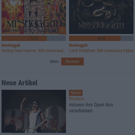
1
7/10
8/10
Meshuggah
Meshuggah
Destroy Erase Improve: 30th Anniversary Edition
Catch Thirtythree: 20th Anniversary Edition
Mehr
Reviews
Neue Artikel
News
Broilers
müssen ihre Open Airs
verschieben