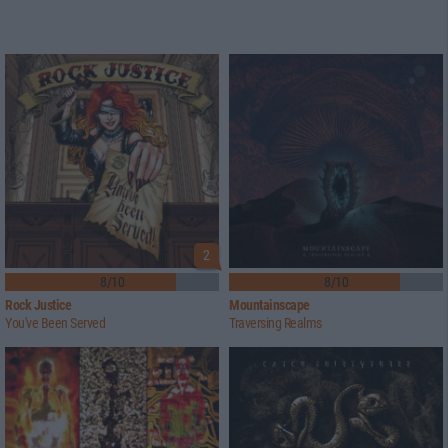
2
8/10
8/10
Rock Justice
Mountainscape
You've Been Served
Traversing Realms