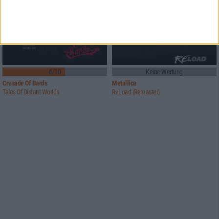
6/10
Keine Wertung
Crusade Of Bards
Metallica
Tales Of Distant Worlds
ReLoad (Remaster)