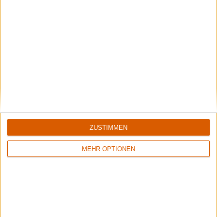
Mehr zu Textures
BAND
TEXTURES
STILE
ZUSTIMMEN
MEHR OPTIONEN
Interessante Alben finden
Auf der Suche nach neuer Mucke? Durchsuche unser Review-Archiv mit
aktuell
38633
Reviews und lass Dich inspirieren!
Nach Wertung filtern
▼︎