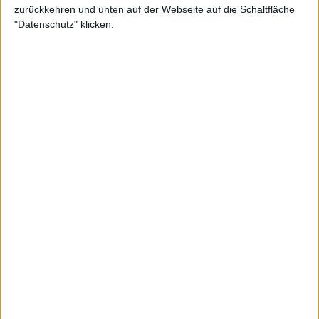
zurückkehren und unten auf der Webseite auf die Schaltfläche
"Datenschutz" klicken.
Tracklist:
Starling
We Are Strangers
Sky King
Ceres
Gingerbread Men
Magic 8-Ball
Immerwahr
Unrisen
Zur Startseite
Quelle:
Kscope / CMM
28.10.2025
Jürgen Fenske