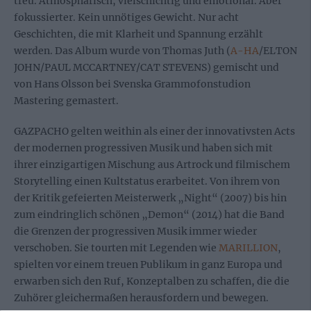
treu. Atmosphärisch, vielschichtig und emotional. Aber
fokussierter. Kein unnötiges Gewicht. Nur acht
Geschichten, die mit Klarheit und Spannung erzählt
werden. Das Album wurde von Thomas Juth (
A-HA
/ELTON
JOHN/PAUL MCCARTNEY/CAT STEVENS) gemischt und
von Hans Olsson bei Svenska Grammofonstudion
Mastering gemastert.
GAZPACHO gelten weithin als einer der innovativsten Acts
der modernen progressiven Musik und haben sich mit
ihrer einzigartigen Mischung aus Artrock und filmischem
Storytelling einen Kultstatus erarbeitet. Von ihrem von
der Kritik gefeierten Meisterwerk „Night“ (2007) bis hin
zum eindringlich schönen „Demon“ (2014) hat die Band
die Grenzen der progressiven Musik immer wieder
verschoben. Sie tourten mit Legenden wie
MARILLION
,
spielten vor einem treuen Publikum in ganz Europa und
erwarben sich den Ruf, Konzeptalben zu schaffen, die die
Zuhörer gleichermaßen herausfordern und bewegen.