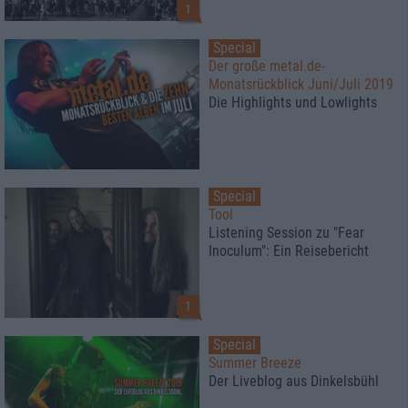
1
Special
Der große metal.de-
Monatsrückblick Juni/Juli 2019
Die Highlights und Lowlights
Special
Tool
Listening Session zu "Fear
Inoculum": Ein Reisebericht
1
Special
Summer Breeze
Der Liveblog aus Dinkelsbühl