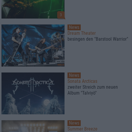
3
News
Dream Theater
besingen den "Barstool Warrior"
News
Sonata Arcticas
zweiter Streich zum neuen
Album "Talviyö"
News
Summer Breeze