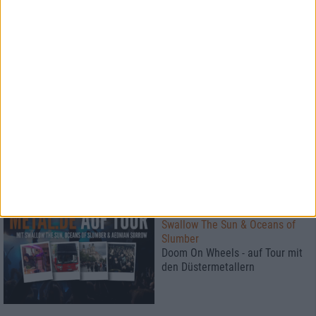
Strahlender Sonnenschein und
eine stilistische Breite
sondergleichen
Interview
Valborg
"Du bist eine Null und davon
ausgehend gibt es nur
Unendlichkeit"
Special
Swallow The Sun & Oceans of
Slumber
Doom On Wheels - auf Tour mit
den Düstermetallern