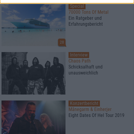
Special
70000 Tons Of Metal
Ein Ratgeber und
Erfahrungsbericht
28
Interview
Chaos Path
Schicksalhaft und
unausweichlich
Konzertbericht
Månegarm & Einherjer
Eight Dates Of Hel Tour 2019