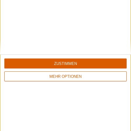
Obscura
Retribution
Weitere Artikel zu Obscura
ZUSTIMMEN
MEHR OPTIONEN