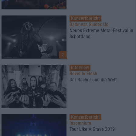
Konzertbericht
Darkness Guides Us
Neues Extreme-Metal-Festival in
Schottland
2
Interview
Revel In Flesh
Der Rächer und die Welt
Konzertbericht
Insomnium
Tour Like A Grave 2019