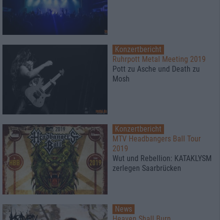
Konzertbericht
Ruhrpott Metal Meeting 2019
Pott zu Asche und Death zu
Mosh
Konzertbericht
MTV Headbangers Ball Tour
2019
Wut und Rebellion: KATAKLYSM
zerlegen Saarbrücken
News
Heaven Shall Burn