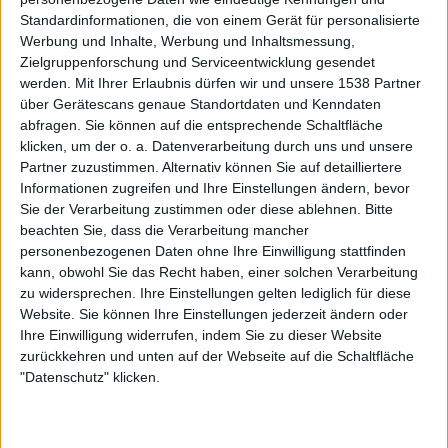
unter Leitung von Produzent Fredrik Nordström in
Standardinformationen, die von einem Gerät für personalisierte
Werbung und Inhalte, Werbung und Inhaltsmessung,
Göteborg abgeschlossen. „A Valediction“ ist die erste
Zielgruppenforschung und Serviceentwicklung gesendet
Scheibe, die über Nuclear Blast erscheint.
werden.
Mit Ihrer Erlaubnis dürfen wir und unsere 1538 Partner
über Gerätescans genaue Standortdaten und Kenndaten
„A Valediction“ beschäftigt sich mit Abschied
abfragen. Sie können auf die entsprechende Schaltfläche
klicken, um der o. a. Datenverarbeitung durch uns und unsere
Partner zuzustimmen. Alternativ können Sie auf detailliertere
Das Album beschäftigt sich mit dem Konzept des
Informationen zugreifen und Ihre Einstellungen ändern, bevor
Abschieds und letzten Lebewohl-Sagungen und wird
Sie der Verarbeitung zustimmen oder diese ablehnen.
Bitte
somit zu einem sehr persönlichen Album für die Band, wie
beachten Sie, dass die Verarbeitung mancher
Steffen Kummerer berichtet:
personenbezogenen Daten ohne Ihre Einwilligung stattfinden
„“A Valediction“ entfaltet OBSCURA in seiner reinsten
kann, obwohl Sie das Recht haben, einer solchen Verarbeitung
Form, präsentiert die Band auf neuen Höhen und bietet
zu widersprechen. Ihre Einstellungen gelten lediglich für diese
Website. Sie können Ihre Einstellungen jederzeit ändern oder
Direktheit mit einer eher persönlichen Note. Wir können
Ihre Einwilligung widerrufen, indem Sie zu dieser Website
es kaum erwarten, dieses Album endlich live auf die Bühne
zurückkehren und unten auf der Webseite auf die Schaltfläche
zu bringen und jeden einzelnen Song mit unseren treuen
"Datenschutz" klicken.
Fans auf der ganzen Welt zu feiern. Also dreht die
Lautstärke auf elf und haltet die Ohren offen für die erste
Single, die im Juli erscheint – außerdem haben wir noch