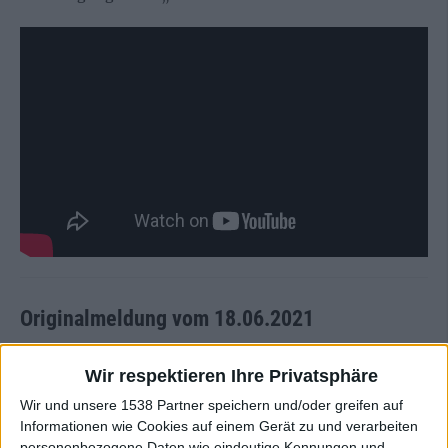
Originalmeldung vom 18.06.2021
Am 19. November veröffentlichen die Frickel-Death-
Wir respektieren Ihre Privatsphäre
Metaller OBSCURA ihr sechstes Studioalbum, das den Titel
Wir und unsere 1538 Partner speichern und/oder greifen auf
„A Valediction“ trägt. Die Band um Mastermind und
Informationen wie Cookies auf einem Gerät zu und verarbeiten
Gründer Steffen Kummerer hat kürzlich die Aufnahmen
personenbezogene Daten wie eindeutige Kennungen und