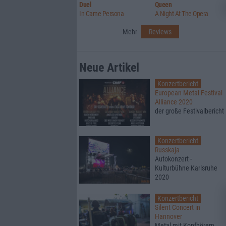
Duel
Queen
In Carne Persona
A Night At The Opera
Mehr
Reviews
Neue Artikel
Konzertbericht
European Metal Festival
Alliance 2020
der große Festivalbericht
Konzertbericht
Russkaja
Autokonzert -
Kulturbühne Karlsruhe
2020
Konzertbericht
Silent Concert in
Hannover
Metal mit Kopfhörern