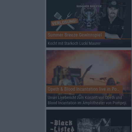
Summer Breeze Gewinnspiel
Kocht mit Starkoch Lucki Maurer
Opeth & Blood Incantation live in Pompeji
Unser Livebericht zum Konzert von Opeth und
Blood Incantation im Amphitheater von Pompeji.