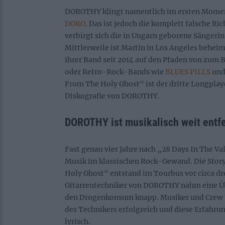
DOROTHY klingt namentlich im ersten Momen
DORO
. Das ist jedoch die komplett falsche 
verbirgt sich die in Ungarn geborene Sängeri
Mittlerweile ist Martin in Los Angeles behei
ihrer Band seit 2014 auf den Pfaden von zum 
oder Retro-Rock-Bands wie
BLUES PILLS
un
From The Holy Ghost“ ist der dritte Longplaye
Diskografie von DOROTHY.
DOROTHY ist musikalisch weit entf
Fast genau vier Jahre nach „28 Days In The Vall
Musik im klassischen Rock-Gewand. Die Story
Holy Ghost“ entstand im Tourbus vor circa dre
Gitarrentechniker von DOROTHY nahm eine Üb
den Drogenkonsum knapp. Musiker und Crew
des Technikers erfolgreich und diese Erfahru
lyrisch.