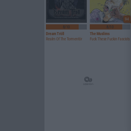
94
8/10
8/10
Dream Tröll
The Muslims
Realm Of The Tormentör
Fuck These Fuckin Fascists