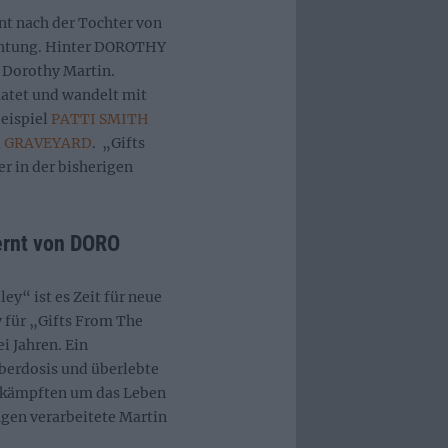
t nach der Tochter von
Richtung. Hinter DOROTHY
n Dorothy Martin.
matet und wandelt mit
Beispiel
PATTI SMITH
d
GRAVEYARD
. „Gifts
r in der bisherigen
ernt von DORO
ey“ ist es Zeit für neue
 für „Gifts From The
i Jahren. Ein
erdosis und überlebte
 kämpften um das Leben
ngen verarbeitete Martin