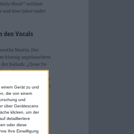
 Holy Ghost“ verlässt
r und 80er Jahre endet
on den Vocals
orothy Martin. Der
 im bluesig angehauchten
e der Ballade „Close To
dingt überzeugen.
SMITH mögen und einem
egenüberstehen, sollten
f einem Gerät zu und
ance geben.
n, die von einem
forschung und
ner über Gerätescans
äche klicken, um der
f detailliertere
men oder diese
ne Ihre Einwilligung