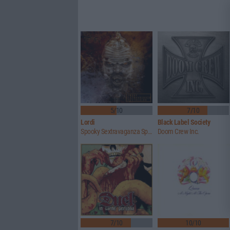
5/10
7/10
Lordi
Black Label Society
Spooky Sextravaganza Spectacular
Doom Crew Inc.
7/10
10/10