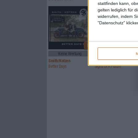
stattfinden kann, ob
gelten lediglich für 
widerrufen, indem Si
"Datenschutz" klicke
1
Keine Wertung
5/10
M
Smith/Kotzen
Signs Of Truth
Better Days
Signs Of A Future