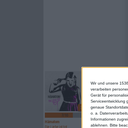
Wir und unsere 1538
verarbeiten persone
Gerät für personali
Serviceentwicklung 
genaue Standortdate
3
o. a. Datenverarbeit
7/10
6/10
Informationen zugrei
Hämatom
Lynx
ablehnen.
Bitte bea
Die Liebe ist tot
Watcher Of Skies