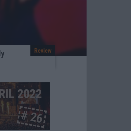
Review
ly
IL 2022
# 26