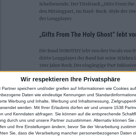
Scheibenende. Der Titeltrack „Gifts From the
den Mitsingpart, im Hard-Rock-Style der 70e
der Longplayer.
„Gifts From The Holy Ghost“ lebt v
Die Band DOROTHY lebt von den Vocals von D
dritte Longplayer der Band hat seine Stärken
70er Jahre Rock. Der eingängige Part inklusiv
Me Always“ fällt dagegen ab und kann nur be
Wir respektieren Ihre Privatsphäre
Menschen, welche BLUES PILLS oder PATTI 
female dominierten Gesang aufgeschlossen g
 Partner speichern und/oder greifen auf Informationen wie Cookies au
dem neuen Longplayer von DOROTHY eine Ch
nbezogene Daten wie eindeutige Kennungen und Standardinformatione
sierte Werbung und Inhalte, Werbung und Inhaltsmessung, Zielgruppen
gesendet werden.
Mit Ihrer Erlaubnis dürfen wir und unsere 1538 Part
n und Kenndaten abfragen. Sie können auf die entsprechende Schaltfl
Zur Startseite
ung durch uns und unsere Partner zuzustimmen. Alternativ können Sie au
fen und Ihre Einstellungen ändern, bevor Sie der Verarbeitung zustim
chten Sie, dass die Verarbeitung mancher personenbezogenen Daten oh