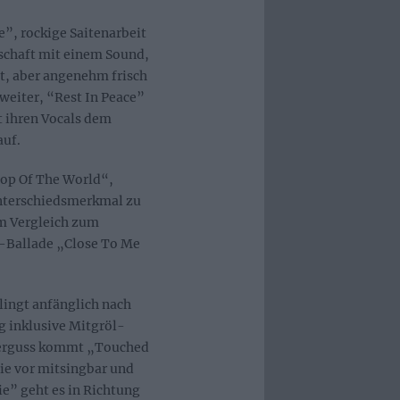
e”, rockige Saitenarbeit
schaft mit einem Sound,
, aber angenehm frisch
weiter, “Rest In Peace”
t ihren Vocals dem
auf.
Top Of The World“,
Unterschiedsmerkmal zu
im Vergleich zum
ck-Ballade „Close To Me
lingt anfänglich nach
ig inklusive Mitgröl-
ckerguss kommt „Touched
wie vor mitsingbar und
e” geht es in Richtung