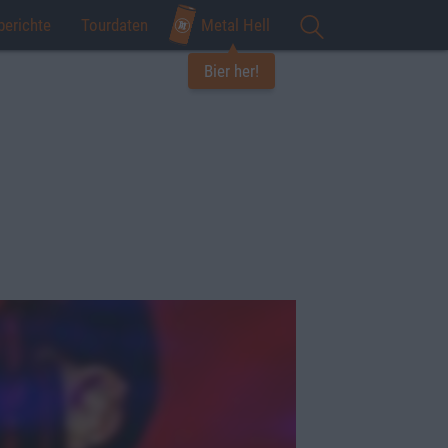
berichte
Tourdaten
Metal Hell
Bier her!