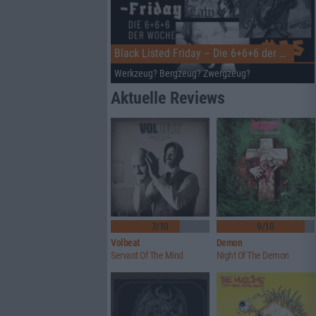
Black Listed Friday – Die 6+6+6 der Woche
Werkzeug? Bergzeug? Zwergzeug?
Aktuelle Reviews
7/10
9/10
Volbeat
Demon
Servant Of The Mind
Night Of The Demon