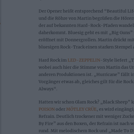
Der Opener heißt entsprechend “Beautiful Lif
und die Röhre von Martin begrüßen die Hörer
der auf bekannten Hard-Rock-Pfaden wandelt
daherkommt. Bluesig geht es mit „Big Guns” 
eröffnet mit Donnergrollen. Martin drückt mi
bluesigen Rock-Track einen starken Stempel 
Hard Rock im
LED-ZEPPELIN
-Style liefert „
wobei auch hier die Stimme von Martin das 
anderen Produktionen ist. „Hurricane” fällt 
Vorgänger etwas ab, gleiches gilt für die Ro
Always“.
Hatten wir schon Glam Rock? „Black Sheep” k
POISON
oder
MÖTLEY CRÜE
, es wird eingäng
Refrain. Deutlich trockener mit weniger Zu
By Fire” aus den Boxen, der Refrain ist nach 
rund. Mit melodischem Rock und „Made To Di