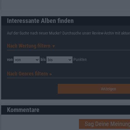
Interessante Alben finden
Auf der Suche nach neuer Mucke? Durchsuche unser Review-Archiv mit aktue
Nach Wertung filtern
▼︎
von
bis
Punkten
Nach Genres filtern
►︎
Kommentare
Sag Deine Meinung