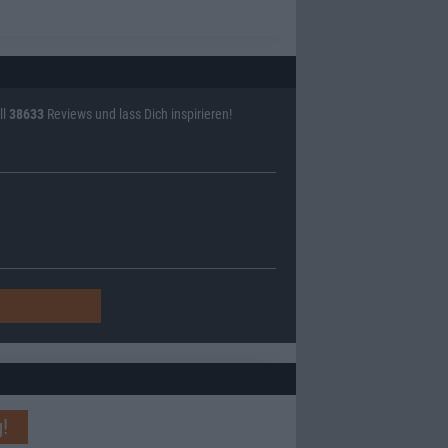
ll
38633
Reviews und lass Dich inspirieren!
!