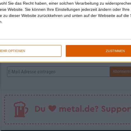
wohl Sie das Recht haben, einer solchen Verarbeitung zu widersprechen
diese Website. Sie können Ihre Einstellungen jederzeit ändern oder Ihre 
Jürgen Fenske
e zu dieser Website zurückkehren und unten auf der Webseite auf die 
n.
Ein Leben ohne Musik ist möglich, jedoch 
EHR OPTIONEN
ZUSTIMMEN
Newsletter abonnieren