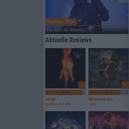
Rockharz 2026
Das meint die Redaktion
Aktuelle Reviews
1
1
9/10
8/10
Accept
Memory Garden
Restless And Wild
1349