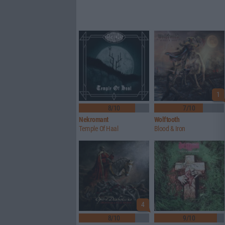
1
8/10
7/10
Nekromant
Wolftooth
Temple Of Haal
Blood & Iron
4
8/10
9/10