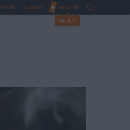
berichte
Tourdaten
Metal Hell
Bier her!