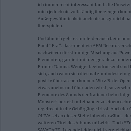
ich immer recht interessant fand, die Umsetz
mich jedoch nie vollständig überzeugen konn
Außergewöhnlichkeit auch nie ausgereicht ha
überspielen.
Und ähnlich geht es mir leider auch beim nun
Band “Era”, das erneut via AFM Records ersch
nachwievor die stimmige Mischung aus Power
Elementen, garniert mit den geradezu modern
Fronter Damna. Weniger beeindruckend sind 
sich, auch wenn sich diesmal zumindest einige
positiv überraschen können. Wo z.B. der Ope
etwas uneins und überladen wirkt, so verschm
Elemente des Sounds der Italiener beim folg
Monster” perfekt miteinander zu einem echten
regelrecht in die Gehörgänge frisst. Auch der 
OLIVA sei an dieser Stelle lobend erwähnt, de
weiteren Titel des Albums mitwirkt. Doch “
SAVATAGE-Legende leider nicht vergleichbar v