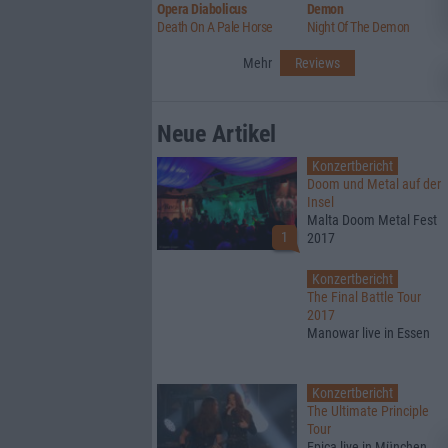
Opera Diabolicus
Demon
Death On A Pale Horse
Night Of The Demon
Mehr
Reviews
Neue Artikel
Konzertbericht
Doom und Metal auf der
Insel
Malta Doom Metal Fest
1
2017
Konzertbericht
The Final Battle Tour
2017
Manowar live in Essen
Konzertbericht
The Ultimate Principle
Tour
Epica live in München