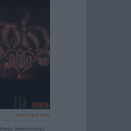
Galerie in groß öffnen
 Bands, deren Konzept