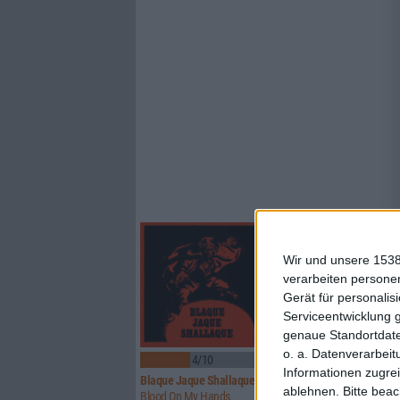
Wir und unsere 1538
verarbeiten persone
Gerät für personali
Serviceentwicklung 
genaue Standortdate
o. a. Datenverarbeit
4/10
7/10
Informationen zugrei
Blaque Jaque Shallaque
Iron Fate
ablehnen.
Bitte bea
Blood On My Hands
Crimson Messiah