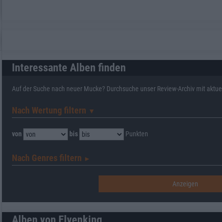
Interessante Alben finden
Auf der Suche nach neuer Mucke? Durchsuche unser Review-Archiv mit aktue
Nach Wertung filtern
▼︎
von
bis
Punkten
Nach Genres filtern
►︎
Alben von Elvenking