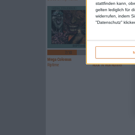
stattfinden kann, ob
gelten lediglich für 
widerrufen, indem Si
"Datenschutz" klicke
7/10
5/10
M
Mega Colossus
Toad The Wet Sprocket
Riptime
Rock ‘N’ Roll Runner