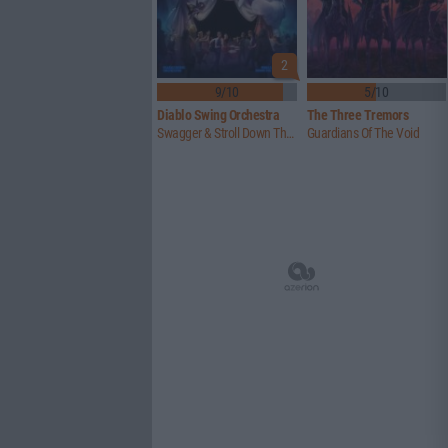
2
9/10
5/10
Diablo Swing Orchestra
The Three Tremors
Swagger & Stroll Down The Rabbit Hole
Guardians Of The Void