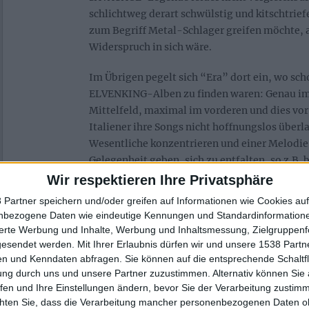
schlichtweg derart schwülstig und kitschtrief
zum Begriff Metal-Schlager greifen möchte, 
Widerspruch in sich wäre.
Im Übrigen pegelt sich “Era” dort ein, wo sch
ELVENKING-Alben zu finden waren: Genau im
Mittelfeld, maximal im vorderen und dies vor
Italiener ihre Songs nicht hoffnungslos überl
Wesentliche konzentrieren und einer Melodie
Gelegenheit geben, sich zu entfalten, so z.B. 
rockenden “Through Wolf’s Eyes”. Auch wisse
Wir respektieren Ihre Privatsphäre
gefallen, in denen die Geige einmal nicht nu
 Partner speichern und/oder greifen auf Informationen wie Cookies au
ist und irgendwo im Hintergrund vor sich hin
nbezogene Daten wie eindeutige Kennungen und Standardinformatione
für sich hat und so auch wirklich eine Bereich
sierte Werbung und Inhalte, Werbung und Inhaltsmessung, Zielgruppen
(“The Time Of Your Life”). Alles in allem also
gesendet werden.
Mit Ihrer Erlaubnis dürfen wir und unsere 1538 Part
n und Kenndaten abfragen. Sie können auf die entsprechende Schaltfl
Pflichtkauf und am ehesten für Fans der Ban
ung durch uns und unsere Partner zuzustimmen. Alternativ können Sie au
diejenigen mit Hang zum Außergewöhnlichen 
fen und Ihre Einstellungen ändern, bevor Sie der Verarbeitung zustim
chten Sie, dass die Verarbeitung mancher personenbezogenen Daten oh