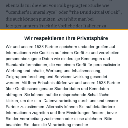
ebenfalls für die eher von Folk geprägten Stücke wie
“Grandier’s Funeral Pyre” oder “The Druid Ritual Of Oak”,
die auch können punkten. Zwar hört man bei
letztgenanntem Track die Vorliebe der Italiener zu
SKYCLAD (den völlig dreisten “Vintage Whine”-Klau
Wir respektieren Ihre Privatsphäre
übergehen wir an der Stelle), aber es gibt bei Leibe
unoriginellere Bands von denen man sich inspirieren
Wir und unsere 1538 Partner speichern und/oder greifen auf
Informationen wie Cookies auf einem Gerät zu und verarbeiten
lassen könnte.
personenbezogene Daten wie eindeutige Kennungen und
Standardinformationen, die von einem Gerät für personalisierte
Wie dem auch sei. ELVENKING verlassen ihre gewohnten
Werbung und Inhalte, Werbung und Inhaltsmessung,
Wege nicht, haben sich kompositorisch wie spieltechnisch
Zielgruppenforschung und Serviceentwicklung gesendet
aber enorm gesteigert. Die Folkelemente wirken nicht
werden.
Mit Ihrer Erlaubnis dürfen wir und unsere 1538 Partner
mehr wie Fremdkörper innerhalb der Kompositionen und
über Gerätescans genaue Standortdaten und Kenndaten
auch Sänger Damna hat gesanglich zugelegt, so dass man
abfragen. Sie können auf die entsprechende Schaltfläche
der Band durchaus attestieren kann mit “The Pagan
klicken, um der o. a. Datenverarbeitung durch uns und unsere
Partner zuzustimmen. Alternativ können Sie auf detailliertere
Manifesto” ihr bislang reifstes Werk (abzüglich der
Informationen zugreifen und Ihre Einstellungen ändern, bevor
Schönheitsfehler) vorgelegt haben. Warum nun doch keine
Sie der Verarbeitung zustimmen oder diese ablehnen.
Bitte
hohe Wertung unter dem Review steht ergibt sich aus der
beachten Sie, dass die Verarbeitung mancher
Tatsache, dass ELVENKING ihre Kompositionen, wie oben