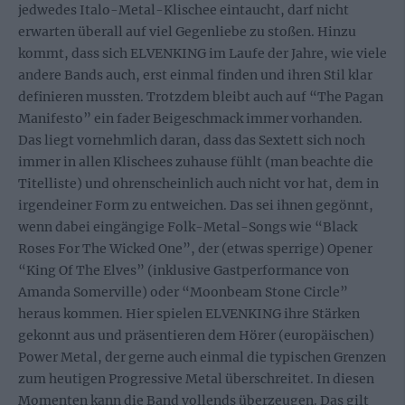
jedwedes Italo-Metal-Klischee eintaucht, darf nicht
erwarten überall auf viel Gegenliebe zu stoßen. Hinzu
kommt, dass sich ELVENKING im Laufe der Jahre, wie viele
andere Bands auch, erst einmal finden und ihren Stil klar
definieren mussten. Trotzdem bleibt auch auf “The Pagan
Manifesto” ein fader Beigeschmack immer vorhanden.
Das liegt vornehmlich daran, dass das Sextett sich noch
immer in allen Klischees zuhause fühlt (man beachte die
Titelliste) und ohrenscheinlich auch nicht vor hat, dem in
irgendeiner Form zu entweichen. Das sei ihnen gegönnt,
wenn dabei eingängige Folk-Metal-Songs wie “Black
Roses For The Wicked One”, der (etwas sperrige) Opener
“King Of The Elves” (inklusive Gastperformance von
Amanda Somerville) oder “Moonbeam Stone Circle”
heraus kommen. Hier spielen ELVENKING ihre Stärken
gekonnt aus und präsentieren dem Hörer (europäischen)
Power Metal, der gerne auch einmal die typischen Grenzen
zum heutigen Progressive Metal überschreitet. In diesen
Momenten kann die Band vollends überzeugen. Das gilt