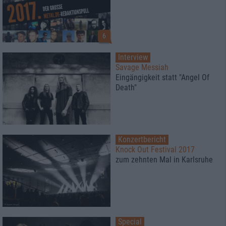
6
Interview
Savage Messiah
Eingängigkeit statt "Angel Of
Death"
Konzertbericht
Knock Out Festival 2017
zum zehnten Mal in Karlsruhe
Special