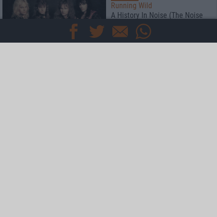
Running Wild
A History In Noise (The Noise
Records Years)
4
Special
metal.de-Redaktion
Durch die Lappen gegangen
5
Special
Die 10 ...
besten (Metal-)Bands mit Tor-
Schluss
3