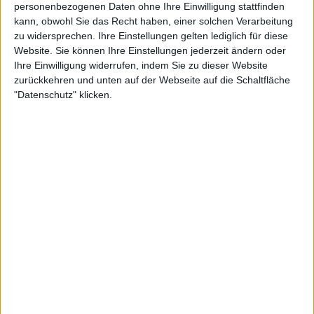
personenbezogenen Daten ohne Ihre Einwilligung stattfinden
erwähnt, noch immer mit zu viel Pathos und/oder Kitsch
kann, obwohl Sie das Recht haben, einer solchen Verarbeitung
beladen und die Songs deshalb teilweise zu überladen
zu widersprechen. Ihre Einstellungen gelten lediglich für diese
wirken. Hinzu kommt, dass trotz der teilweise
Website. Sie können Ihre Einstellungen jederzeit ändern oder
Ihre Einwilligung widerrufen, indem Sie zu dieser Website
formidablen Melodieführung nicht jeder Song
zurückkehren und unten auf der Webseite auf die Schaltfläche
gleichmäßig ins Ohr geht, was für diese Art von Metal
"Datenschutz" klicken.
unerlässlich ist.
Unter dem Strich bleibt trotzdem eine anerkennenswerte
musikalische Steigerung auf “The Pagan Manifesto”, das
sich Fans und Genrefreunde ohne zu zögern zulegen
sollten. Ob die Band darüber hinaus noch an Klientel
gewinnen wird, bleibt abzuwarten. Das (theoretische)
Potential dafür ist vorhanden, nur sollten ELVENKING
dieses auch endlich nutzen.