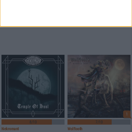
1
8/10
7/10
Nekromant
Wolftooth