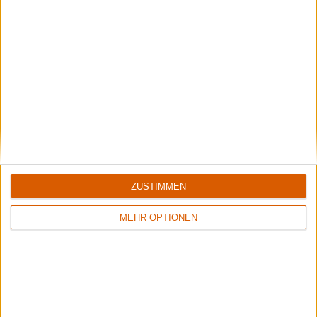
Interview
Vulture
"Ich will bei Konzerten auch Spaß haben und nicht alle zehn
Sekunden aufs Griffbrett schielen."
ZUSTIMMEN
MEHR OPTIONEN
Special
Der metal.de-Adventskalender