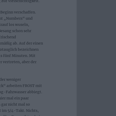
zur Vielschichtigkeit.
 Beginn verschaffen.
innt „Numbers“ und
rauf los wuseln,
Gesang schon sehr
frischend
mäßig ab. Auf der einen
iotauglich bezeichnen
ls fünf Minuten. Mit
r vertreten, aber der
oder weniger
ck“ arbeiten FROST mit
rog-Fahrwasser abbiegt.
ier mal ein paar
gar nicht mal so
 im 5/4-Takt. Nichts,