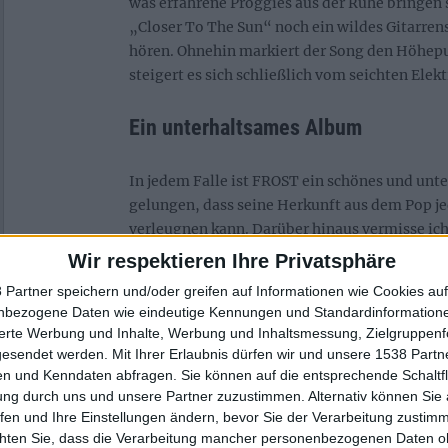
was erfahrene Proggies aus der Ruhe bringen s
„Closer To The Sun“ noch ein wildes Gitarren
hören. Ohnehin markiert der Song den Höhep
steigert es sich schließlich vom seichten Ele
Ein unterhaltsames Album
In jedem Falle ist FROST ein schönes und un
gelungen, dass seine Herkunft aus dem Pop je
verleugnen kann. Darüber hinaus vermisse ic
Jungs einfach mal richtig durchdrehen, Mome
Wir respektieren Ihre Privatsphäre
Hörer mal richtig in den Sessel presst. Abges
 Partner speichern und/oder greifen auf Informationen wie Cookies au
wirklich nicht viel, was man an „Falling Satel
nbezogene Daten wie eindeutige Kennungen und Standardinformatione
Wer mal bock auf poppigen Prog respektive pr
sierte Werbung und Inhalte, Werbung und Inhaltsmessung, Zielgruppen
hier reinhören.
gesendet werden.
Mit Ihrer Erlaubnis dürfen wir und unsere 1538 Part
n und Kenndaten abfragen. Sie können auf die entsprechende Schaltfl
ung durch uns und unsere Partner zuzustimmen. Alternativ können Sie au
fen und Ihre Einstellungen ändern, bevor Sie der Verarbeitung zustim
chten Sie, dass die Verarbeitung mancher personenbezogenen Daten oh