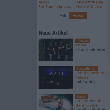
Wildfire
Hills Like White Lions
Brute Force And Ignorance / Summer Lightning
Hills Like White Lions
Mehr
Reviews
Neue Artikel
Interview
Avandra
Not macht erfinderisch
Konzertbericht
Dreimal Abtauchen in
Karlsruhe
Dudefest 2019
Special
Der große metal.de-
Monatsrückblick
Die größten Highlights