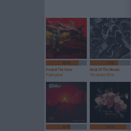
8/10
7/10
Protest The Hero
Neck Of The Woods
Palimpsest
The Annex Of Ire
6/10
9/10