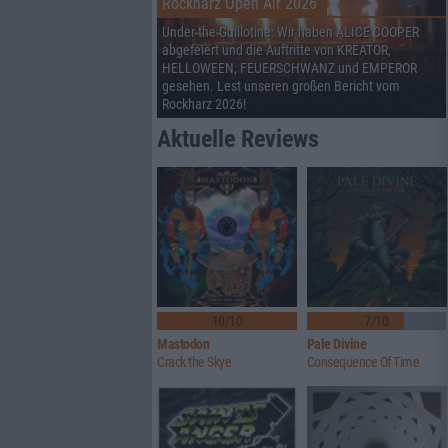
Rockharz Open Air 2026
Under the Guillotine: Wir haben ALICE COOPER
abgefeiert und die Auftritte von KREATOR,
HELLOWEEN, FEUERSCHWANZ und EMPEROR
gesehen. Lest unseren großen Bericht vom
Rockharz 2026!
Aktuelle Reviews
10/10
7/10
Mastodon
Pale Divine
Crack the Skye
Consequence Of Time