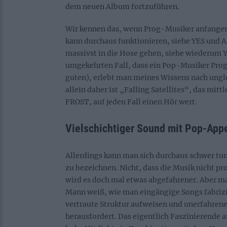
dem neuen Album fortzuführen.
Wir kennen das, wenn Prog-Musiker anfangen
kann durchaus funktionieren, siehe YES und A
massivst in die Hose gehen, siehe wiederum 
umgekehrten Fall, dass ein Pop-Musiker Pro
guten), erlebt man meines Wissens nach ungle
allein daher ist „Falling Satellites“, das mit
FROST, auf jeden Fall einen Hör wert.
Vielschichtiger Sound mit Pop-App
Allerdings kann man sich durchaus schwer tun,
zu bezeichnen. Nicht, dass die Musik nicht pr
wird es doch mal etwas abgefahrener. Aber ma
Mann weiß, wie man eingängige Songs fabrizie
vertraute Struktur aufweisen und unerfahrene
herausfordert. Das eigentlich Faszinierende 