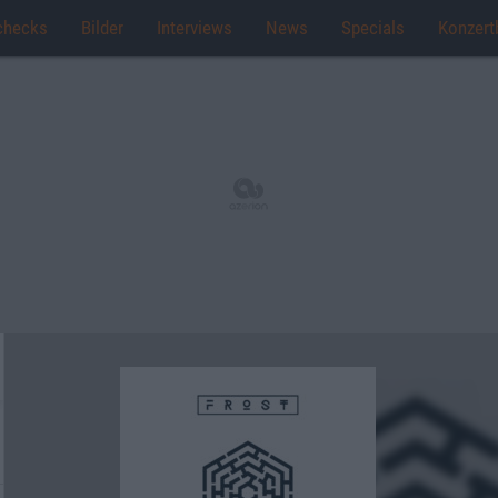
checks
Bilder
Interviews
News
Specials
Konzert