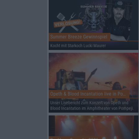
Summer Breeze Gewinnspiel
Kocht mit Starkoch Lucki Maurer
Opeth & Blood Incantation live in Pompeji
Unser Livebericht zum Konzert von Opeth und
Blood Incantation im Amphitheater von Pompeji.