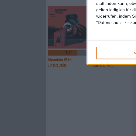
stattfinden kann, ob
gelten lediglich für 
widerrufen, indem Si
"Datenschutz" klicke
7/10
8/10
M
Mountain Witch
Lamb Of God
Extinct Cults
Lamb Of God