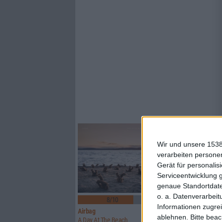
Wir und unsere 1538
verarbeiten persone
Gerät für personali
Serviceentwicklung 
genaue Standortdate
4
o. a. Datenverarbeit
8/10
6/10
Informationen zugrei
Airbag
Orgöne
ablehnen.
Bitte bea
A Day At The Beach
Mos/Fet