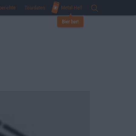
berichte
Tourdaten
Metal Hell
Bier her!