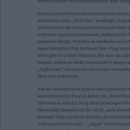
hohe Hitdichte in Kombination mit dem Hang 
Einen guten Eindruck davon kann man sich zu
Sobald das Intro „First Day“ ausklingt, beg
Godfrey lässt die Instrumente erstmal schön d
teilweise sogar gegeneinander, während der 
eufonisch klingt. Von hier an wechseln sich er
experimenteller Pop Rock mit Neo-Prog regel
Seite gibt es schöne Hymnen, die man als rad
könnte, wären sie nicht zum Großteil länger a
„Lights Out“ ist auch ein ziemlicher Schmalze
lässt sich verkraften.
Auf der anderen Seite gibt es eben den mehr 
konventionellen Prog zu hören. In „Towerblo
Electronica, ehe der Song dann in besagtes P
Übermäßig komplex ist der nicht, auch wenn h
krumme Takte gespielt werden, die wiederum 
außergewöhnlich sind – „Signs“ etwa beginnt