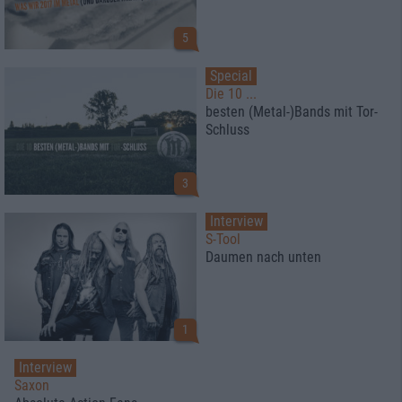
5
Special
Die 10 ...
besten (Metal-)Bands mit Tor-
Schluss
3
Interview
S-Tool
Daumen nach unten
1
Interview
Saxon