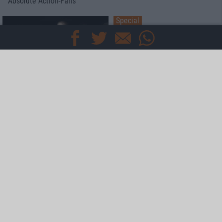
Absolute Action-Fans
Special
Rebellion
Listening Session zu "A Tragedy
In Steel II - Shakespeare's King
Lear"
Interview
Audrey Horne
Interview mit Sänger Torkjell "Toschie" Rød zu "Blackout"
Interview
Therion
Der Meister trifft den Antichrist