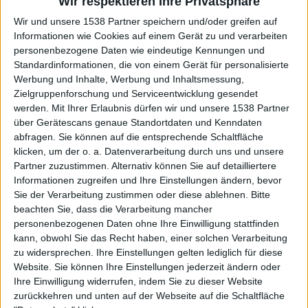
Wir respektieren Ihre Privatsphäre
Ob „Rattlesnake“, mit einer OVERKILL-Assoziation und
Wir und unsere 1538 Partner speichern und/oder greifen auf
Refrain zum Mitgrölen, „Tyger Speed“ oder „Jericho
Informationen wie Cookies auf einem Gerät zu und verarbeiten
Trumpet (Stuka)“: IRON CURTAIN machen keine
personenbezogene Daten wie eindeutige Kennungen und
Gefangenen und versuchen die Tachonadel in Richtung
Standardinformationen, die von einem Gerät für personalisierte
Anschlag zu bewegen. Für einen Aha-Effekt sorgt der
Werbung und Inhalte, Werbung und Inhaltsmessung,
Headbanger „Evil Is Everywhere“: IRON CURTAIN können
Zielgruppenforschung und Serviceentwicklung gesendet
auch eingängig. Die Herren sind immer noch schnell
werden.
Mit Ihrer Erlaubnis dürfen wir und unsere 1538 Partner
über Gerätescans genaue Standortdaten und Kenndaten
unterwegs, legen aber einen klassischen Metaller mit auf
abfragen. Sie können auf die entsprechende Schaltfläche
die Hochgeschwindigkeitsscheibe.
klicken, um der o. a. Datenverarbeitung durch uns und unsere
Partner zuzustimmen. Alternativ können Sie auf detailliertere
„Savage Dawn“ rast mit hoher
Informationen zugreifen und Ihre Einstellungen ändern, bevor
Geschwindigkeit durch die 80er und 90er
Sie der Verarbeitung zustimmen oder diese ablehnen.
Bitte
Jahre
beachten Sie, dass die Verarbeitung mancher
personenbezogenen Daten ohne Ihre Einwilligung stattfinden
kann, obwohl Sie das Recht haben, einer solchen Verarbeitung
Die Vorbilder nennen sich (frühe)
RUNNING WILD
,
zu widersprechen. Ihre Einstellungen gelten lediglich für diese
SAVAGE GRACE
,
RAVEN
,
EXCITER
oder
TANK
: IRON
Website. Sie können Ihre Einstellungen jederzeit ändern oder
CURTAIN liefern ein Speed-Metal-Retro-Album, wo den
Ihre Einwilligung widerrufen, indem Sie zu dieser Website
großen Namen der 80er und 90er Jahre kräftig gehuldigt
zurückkehren und unten auf der Webseite auf die Schaltfläche