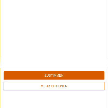
Rockharz 2026
Das meint die Redaktion
Aktuelle Reviews
ZUSTIMMEN
MEHR OPTIONEN