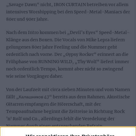
„Savage Dawn“ nicht, IRON CURTAIN betreiben vor allem
intensives Worshipping bei den Speed-Metal-Maniacs der
80er und 90er Jahre.
Nach dem Intro kommen bei „Devil’s Eyes“ Speed-Metal-
Klänge aus den Boxen. Die Vocals von Mike Lepra liefern
gelungenes 80er Jahre Feeling und die Nummer geht
ordentlich nach vorne. Der „Gypsy Rocker“ erinnert an die
Frühphase von RUNNING WILD, „Thy Wolf“ liefert immer
noch ordentlich Tempo, kommt aber nicht so zwingend
wie seine Vorgänger daher.
Von der Laufzeit mit circa sieben Minuten und vom Namen
fällt „Калашников 47“ bereits aus dem Rahmen. Akustische
Gitarren empfangen die Hörerschaft, mit der
Tempoaufnahme beginnt die Zeitreise in Richtung Rock
’n‘ Rolf und Co., allerdings fehlt die Veredelung der
Nummer durch einen entsprechenden Refrain.