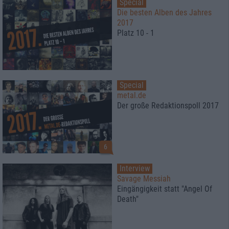
Special
Die besten Alben des Jahres
2017
Platz 10 - 1
Special
metal.de
Der große Redaktionspoll 2017
6
Interview
Savage Messiah
Eingängigkeit statt "Angel Of
Death"