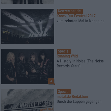
Konzertbericht
Knock Out Festival 2017
zum zehnten Mal in Karlsruhe
Special
Running Wild
A History In Noise (The Noise
Records Years)
4
Special
metal.de-Redaktion
Durch die Lappen gegangen