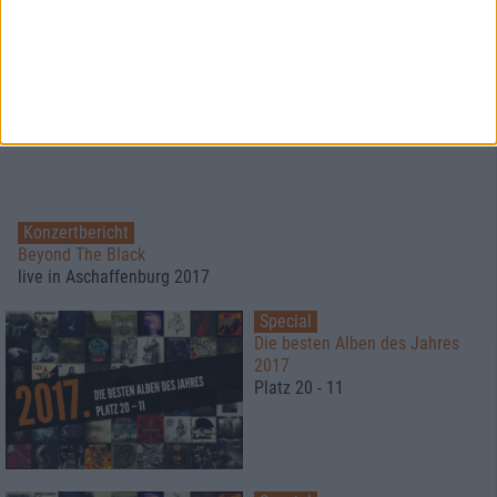
Konzertbericht
Beyond The Black
live in Aschaffenburg 2017
Special
Die besten Alben des Jahres
2017
Platz 20 - 11