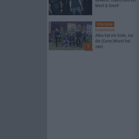
Gewinnt Tickets und ein
Meet & Greet!
Interview
Insomnium
Alles hat ein Ende, nur
die (Curry-)Wurst hat
1
zwei