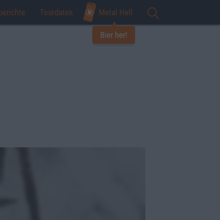
berichte
Tourdaten
Metal Hell
Bier her!