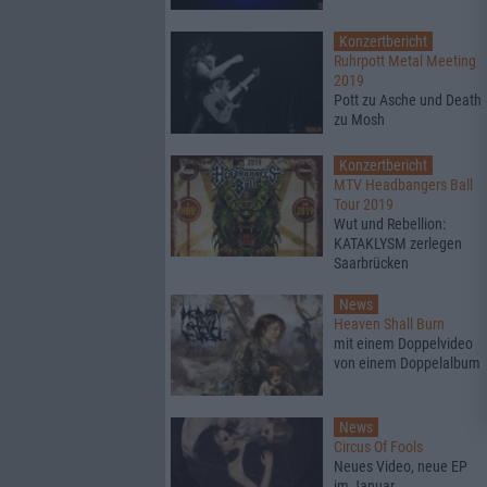
Konzertbericht
Ruhrpott Metal Meeting
2019
Pott zu Asche und Death
zu Mosh
Konzertbericht
MTV Headbangers Ball
Tour 2019
Wut und Rebellion:
KATAKLYSM zerlegen
Saarbrücken
News
Heaven Shall Burn
mit einem Doppelvideo
von einem Doppelalbum
News
Circus Of Fools
Neues Video, neue EP
im Januar