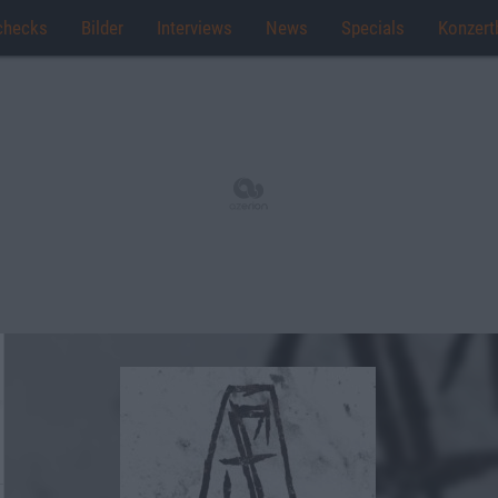
checks
Bilder
Interviews
News
Specials
Konzert