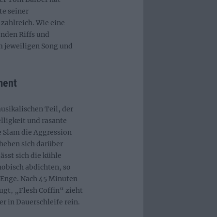
te seiner
zahlreich. Wie eine
enden Riffs und
m jeweiligen Song und
ment
usikalischen Teil, der
lligkeit und rasante
e Slam die Aggression
heben sich darüber
ässt sich die kühle
obisch abdichten, so
Enge. Nach 45 Minuten
ugt, „Flesh Coffin“ zieht
r in Dauerschleife rein.