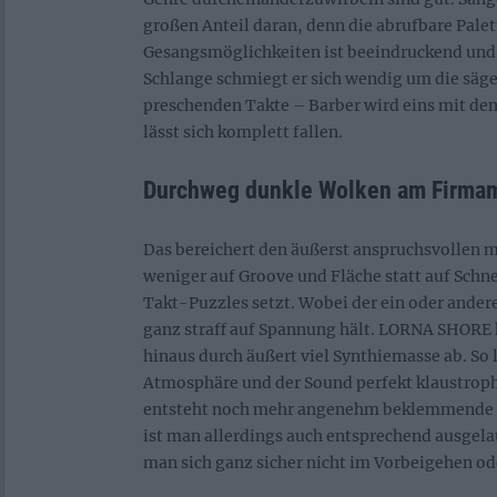
großen Anteil daran, denn die abrufbare Palet
Gesangsmöglichkeiten ist beeindruckend und 
Schlange schmiegt er sich wendig um die säg
preschenden Takte – Barber wird eins mit de
lässt sich komplett fallen.
Durchweg dunkle Wolken am Firma
Das bereichert den äußerst anspruchsvollen m
weniger auf Groove und Fläche statt auf Schne
Takt-Puzzles setzt. Wobei der ein oder ander
ganz straff auf Spannung hält. LORNA SHORE 
hinaus durch äußert viel Synthiemasse ab. So l
Atmosphäre und der Sound perfekt klaustroph
entsteht noch mehr angenehm beklemmende 
ist man allerdings auch entsprechend ausgela
man sich ganz sicher nicht im Vorbeigehen ode