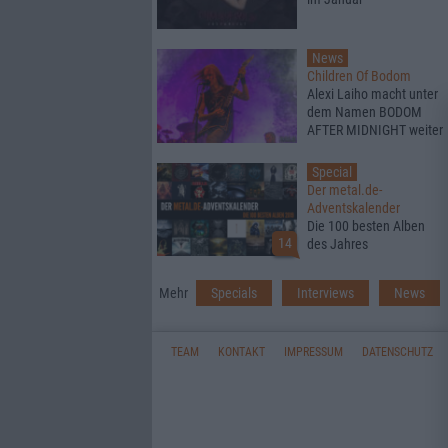
News
Children Of Bodom
Alexi Laiho macht unter
dem Namen BODOM
AFTER MIDNIGHT weiter
Special
Der metal.de-
Adventskalender
Die 100 besten Alben
14
des Jahres
Mehr
Specials
Interviews
News
TEAM
KONTAKT
IMPRESSUM
DATENSCHUTZ