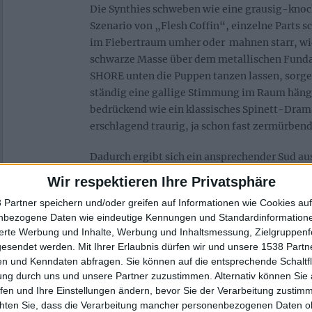
Die Synthies schweben wie eine grausig-kno
Szenario von „Flesh Coffin“, einzelne Parts s
im Fiebertraum umher oder mahnen starr, wi
schwarze Masse über dem metallischen Fun
SHORE unten die Puppen tanzen lassen, sorgen
ständig eine gallige Stimmung im Raum häng
bedrückend wie ein klassisches Spinett-Dram
erschlagend traurig, ja schon fast zermürbend
Dadurch ergibt sich ein ansprechender Sud au
erbarmungslosem Geballer und organischer Tr
Wir respektieren Ihre Privatsphäre
Standhaftigkeit von Drummer Austin Archey i
 Partner speichern und/oder greifen auf Informationen wie Cookies au
bemerkenswert. Emsig wie ein Kolibri nagelt 
nbezogene Daten wie eindeutige Kennungen und Standardinformatione
Beinarbeit jeden Song blitzschnell in seine de
sierte Werbung und Inhalte, Werbung und Inhaltsmessung, Zielgruppen
unglaublich, wie er in „Infernum“ dem Takt 
gesendet werden.
Mit Ihrer Erlaubnis dürfen wir und unsere 1538 Part
Geschwindigkeit absaugt.
n und Kenndaten abfragen. Sie können auf die entsprechende Schaltfl
ung durch uns und unsere Partner zuzustimmen. Alternativ können Sie au
LORNA SHORE sind schonungslose 
fen und Ihre Einstellungen ändern, bevor Sie der Verarbeitung zustim
chten Sie, dass die Verarbeitung mancher personenbezogenen Daten oh