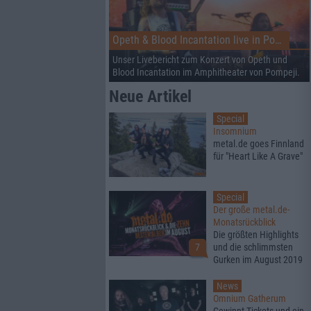
Opeth & Blood Incantation live in Pompeji
Unser Livebericht zum Konzert von Opeth und
Blood Incantation im Amphitheater von Pompeji.
Neue Artikel
Special
Insomnium
metal.de goes Finnland
für "Heart Like A Grave"
Special
Der große metal.de-
Monatsrückblick
Die größten Highlights
7
und die schlimmsten
Gurken im August 2019
News
Omnium Gatherum