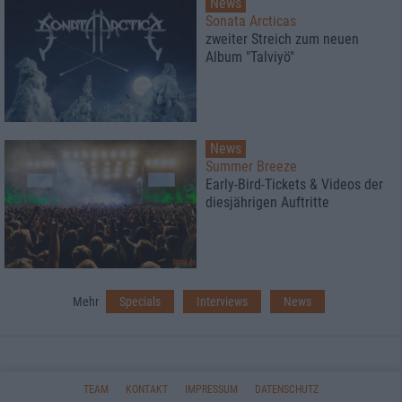
News
Sonata Arcticas
zweiter Streich zum neuen
Album "Talviyö"
News
Summer Breeze
Early-Bird-Tickets & Videos der
diesjährigen Auftritte
Mehr
Specials
Interviews
News
TEAM
KONTAKT
IMPRESSUM
DATENSCHUTZ