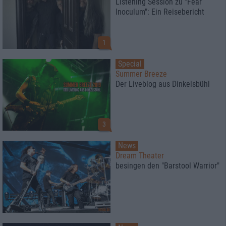
Listening Session zu "Fear
Inoculum": Ein Reisebericht
1
Special
Summer Breeze
Der Liveblog aus Dinkelsbühl
3
News
Dream Theater
besingen den "Barstool Warrior"