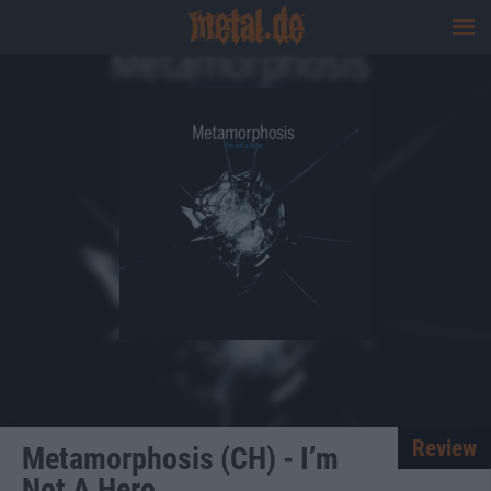
Review
Metamorphosis (CH) - I’m
Not A Hero