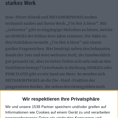
starkes Werk
Jean-Pierre Schenk und METAMORPHOSIS zocken
technisch sauber auf ihrem Werk „I’m Not A Hero”. Mit
„Leftovers” gibt es eingängige Melodien zu hören, welche
an GENESIS der frühen 80er Jahre erinnern. Die Nähe zu
den Vorbildern versieht „I’m Not A Hero” mit einem
großen Fragezeichen. Wer benötigt neben den bekannten
Bands der 70er und 80er weiteren Stoff, der handwerklich
gut gemacht ist, aber in vielen Teilen sich sehr nah an den
Vorbildern bewegt? Coverbands in Richtung GENESIS oder
PINK FLOYD gibt es wie Sand am Meer. So wenden sich
METAMORPHOSIS an die Die-Hard-Fraktion der
progressiven Rocker, die neben den Genregrößen noch
weiteres Material in ihrem Plattenschrank stehen haben
Wir respektieren Ihre Privatsphäre
möchten.
Wir und unsere 1538 Partner speichern und/oder greifen auf
Informationen wie Cookies auf einem Gerät zu und verarbeiten
personenbezogene Daten wie eindeutige Kennungen und