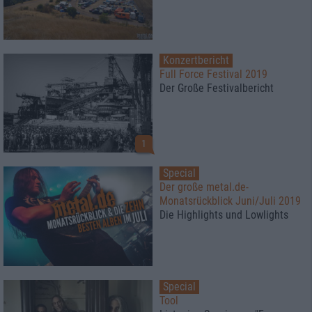
Konzertbericht
Full Force Festival 2019
Der Große Festivalbericht
1
Special
Der große metal.de-
Monatsrückblick Juni/Juli 2019
Die Highlights und Lowlights
Special
Tool