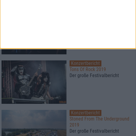
Special
Swallow The Sun & Oceans of
Slumber
Doom On Wheels - auf Tour mit
den Düstermetallern
Konzertbericht
Tons Of Rock 2019
Der große Festivalbericht
Konzertbericht
Stoned From The Underground
2019
Der große Festivalbericht