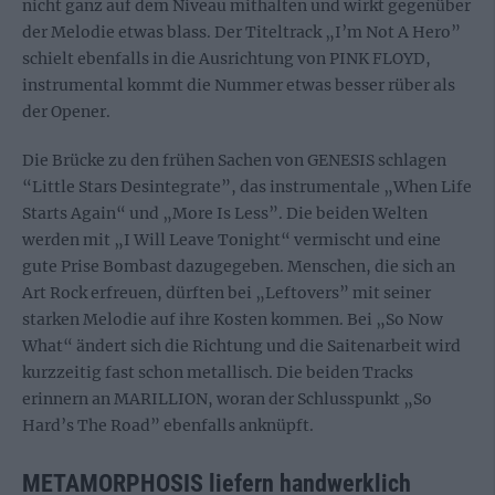
nicht ganz auf dem Niveau mithalten und wirkt gegenüber
der Melodie etwas blass. Der Titeltrack „I’m Not A Hero”
schielt ebenfalls in die Ausrichtung von PINK FLOYD,
instrumental kommt die Nummer etwas besser rüber als
der Opener.
Die Brücke zu den frühen Sachen von GENESIS schlagen
“Little Stars Desintegrate”, das instrumentale „When Life
Starts Again“ und „More Is Less”. Die beiden Welten
werden mit „I Will Leave Tonight“ vermischt und eine
gute Prise Bombast dazugegeben. Menschen, die sich an
Art Rock erfreuen, dürften bei „Leftovers” mit seiner
starken Melodie auf ihre Kosten kommen. Bei „So Now
What“ ändert sich die Richtung und die Saitenarbeit wird
kurzzeitig fast schon metallisch. Die beiden Tracks
erinnern an MARILLION, woran der Schlusspunkt „So
Hard’s The Road” ebenfalls anknüpft.
METAMORPHOSIS liefern handwerklich