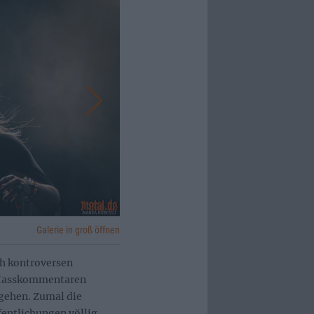
Galerie in groß öffnen
ch kontroversen
n Hasskommentaren
t gehen. Zumal die
entlichungen völlig