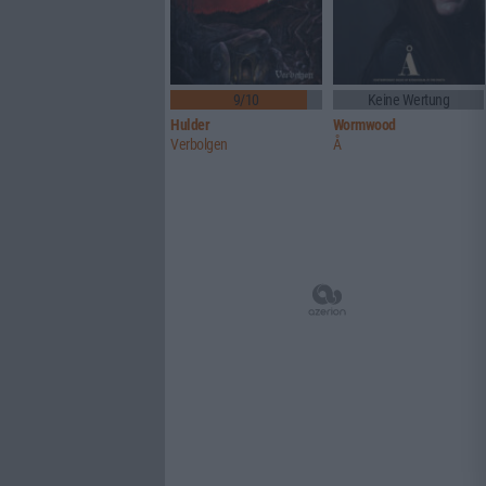
9/10
Keine Wertung
Hulder
Wormwood
Verbolgen
Å