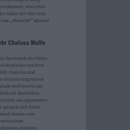
tes erkennen, aber eben
lte daher viel eher dem
e hat „Mareridt“ absolut
ehr Chelsea Wolfe
dem Zweitwerk der Dänin
el deutlicher von Post-
llt. Dass hin und
 Gitarren eingestreut
erade weil bereits der
tück mit deutlichen
ontrast aus aggressiver
 spiegelt sich dabei
n wird ebenso vom
e neben dem
minieren, weichen