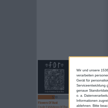
Wir und unsere 1538
verarbeiten persone
Gerät für personali
Serviceentwicklung 
genaue Standortdate
o. a. Datenverarbeit
5/10
8/10
Informationen zugrei
Flowers Of Rust
Xandria
ablehnen.
Bitte bea
Crude Exhibitions Of The Soul
Eclipse