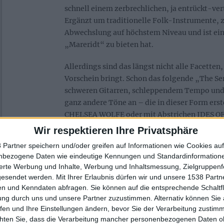
schnell einem zerbrechlichen, ja entrückt-ve
Ergänzt um traditionelle Folk-Instrumente, ze
Abwechslung auf höchstem Niveau und ist ein
„Mareridt“ zu bieten hat.
Allerdings sind das längst nicht alle Facett
Vorschein bringt. Schon das folgende „The Se
schweren Gitarren, schleppendem Tempo und
ganz andere Töne an – die in dieser Form ers
CHELSEA WOLFE oder mit Abstrichen IDES OF
darf sich der Hörer auf eine spannende Reise 
Wir respektieren Ihre Privatsphäre
begeben. Denn neben zärtlicher Schönheit, g
 Partner speichern und/oder greifen auf Informationen wie Cookies au
Folk-Momenten bis hin zu von Metal getrag
nbezogene Daten wie eindeutige Kennungen und Standardinformatione
Material bietet „Mareridt“ viel Entdeckungsp
sierte Werbung und Inhalte, Werbung und Inhaltsmessung, Zielgruppen
gebotenen Abwechslung lässt sich nahezu dur
gesendet werden.
Mit Ihrer Erlaubnis dürfen wir und unsere 1538 Part
Faden erkennen. Imposant dabei: Ein Rädchen 
n und Kenndaten abfragen. Sie können auf die entsprechende Schaltfl
die gesangliche Bandbreite der Multi-Instrum
ung durch uns und unsere Partner zuzustimmen. Alternativ können Sie au
fen und Ihre Einstellungen ändern, bevor Sie der Verarbeitung zustim
letzten Mosaiksteinchen zusammen.
chten Sie, dass die Verarbeitung mancher personenbezogenen Daten oh