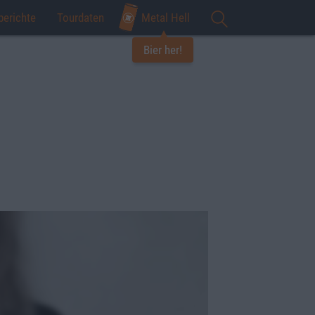
berichte
Tourdaten
Metal Hell
Bier her!