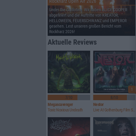
Rockharz Open Air 2026
Under the Guillotine: Wir haben ALICE COOPER
abgefeiert und die Auftritte von KREATOR,
HELLOWEEN, FEUERSCHWANZ und EMPEROR
gesehen. Lest unseren großen Bericht vom
Rockharz 2026!
Aktuelle Reviews
1
7/10
8/10
Megascavenger
Nestor
Toxic Noxious Undeath
Live At Gothenburg Film Studios