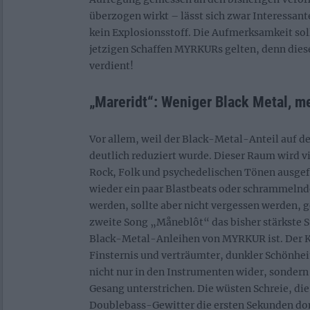
überzogen wirkt – lässt sich zwar Interessan
kein Explosionsstoff. Die Aufmerksamkeit sol
jetzigen Schaffen MYRKURs gelten, denn dies
verdient!
„Mareridt“: Weniger Black Metal, m
Vor allem, weil der Black-Metal-Anteil auf 
deutlich reduziert wurde. Dieser Raum wird vi
Rock, Folk und psychedelischen Tönen ausgefü
wieder ein paar Blastbeats oder schrammelnde
werden, sollte aber nicht vergessen werden, g
zweite Song „Måneblôt“ das bisher stärkste S
Black-Metal-Anleihen von MYRKUR ist. Der K
Finsternis und verträumter, dunkler Schönheit
nicht nur in den Instrumenten wider, sonder
Gesang unterstrichen. Die wüsten Schreie, di
Doublebass-Gewitter die ersten Sekunden do