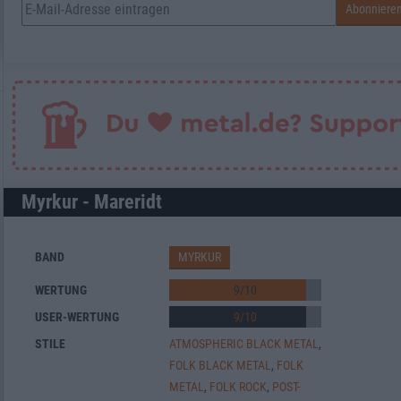
Myrkur - Mareridt
BAND
MYRKUR
WERTUNG
9
/
10
USER-WERTUNG
9
/
10
STILE
ATMOSPHERIC BLACK METAL
,
FOLK BLACK METAL
,
FOLK
METAL
,
FOLK ROCK
,
POST-