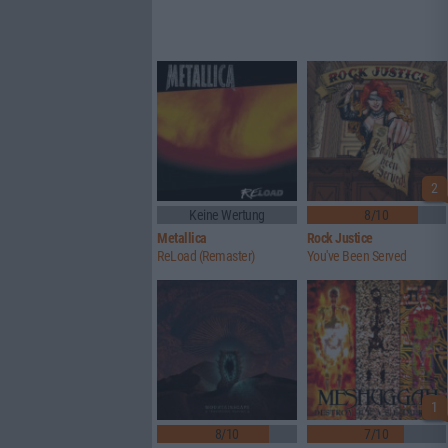
2
Keine Wertung
8/10
Metallica
Rock Justice
ReLoad (Remaster)
You've Been Served
1
8/10
7/10