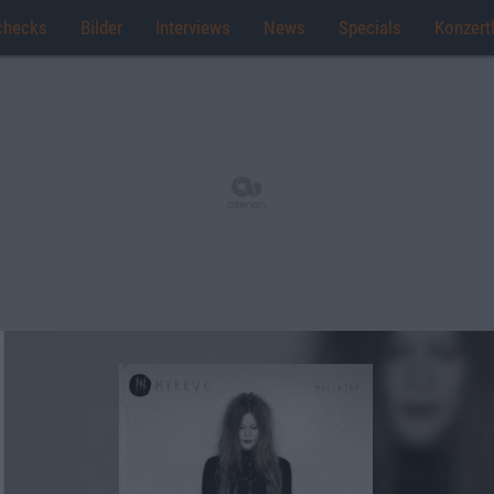
checks
Bilder
Interviews
News
Specials
Konzert