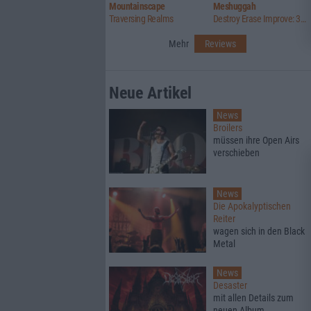
Mountainscape
Meshuggah
Traversing Realms
Destroy Erase Improve: 30th Anniversary Edition
Mehr
Reviews
Neue Artikel
News
Broilers
müssen ihre Open Airs
verschieben
News
Die Apokalyptischen
Reiter
wagen sich in den Black
Metal
News
Desaster
mit allen Details zum
neuen Album