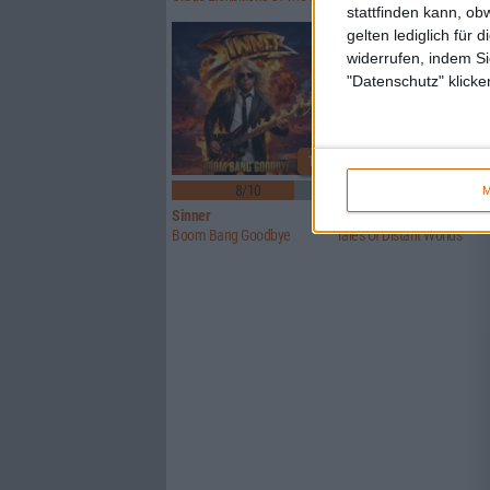
stattfinden kann, ob
gelten lediglich für 
widerrufen, indem Si
"Datenschutz" klicke
1
8/10
6/10
M
Sinner
Crusade Of Bards
Boom Bang Goodbye
Tales Of Distant Worlds