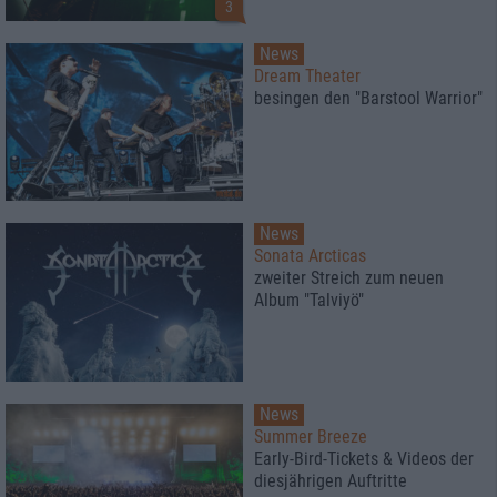
3
News
Dream Theater
besingen den "Barstool Warrior"
News
Sonata Arcticas
zweiter Streich zum neuen
Album "Talviyö"
News
Summer Breeze
Early-Bird-Tickets & Videos der
diesjährigen Auftritte