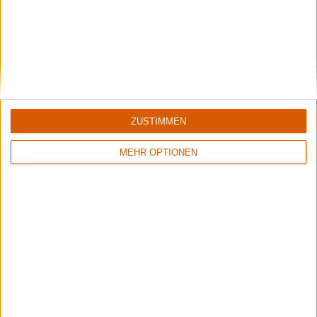
7/10
8/10
ZUSTIMMEN
Saints' Anger
Hail Spirit Noir
Danger Metal
Eden In Reverse
MEHR OPTIONEN