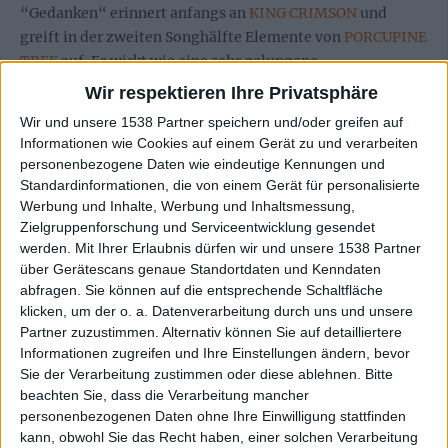
“Gedanken“ erinnert anfangs an
KING CRIMSON
und
greift in der zweiten Songhälfte Elemente von
PORCUPINE
TREE
auf. Es wirkt wie eine sehr gelungene
Kombinationen aus dem Progressive Rock der Siebziger
Wir respektieren Ihre Privatsphäre
und dem der heutigen Zeit.
Wir und unsere 1538 Partner speichern und/oder greifen auf
Informationen wie Cookies auf einem Gerät zu und verarbeiten
Durch regelmäßige Verschnaufpausen und
personenbezogene Daten wie eindeutige Kennungen und
Instrumentalpassagen halten POLIS die Spannung
Standardinformationen, die von einem Gerät für personalisierte
aufrecht. Dadurch kommt wenig Langeweile auf. Die
Werbung und Inhalte, Werbung und Inhaltsmessung,
Abschlüsse der Songs sind sehr intelligent gestaltet und
Zielgruppenforschung und Serviceentwicklung gesendet
münden häufig in melodischen Finalen. “Mantra“ hat
werden.
Mit Ihrer Erlaubnis dürfen wir und unsere 1538 Partner
über Gerätescans genaue Standortdaten und Kenndaten
sogar teilweise einen experimentellen Charakter, bleibt
abfragen. Sie können auf die entsprechende Schaltfläche
sich in seiner Struktur jedoch treu. Lediglich “Gebet” wirkt
klicken, um der o. a. Datenverarbeitung durch uns und unsere
als überflüssiges Zwischenspiel kaum nach, fällt aber
Partner zuzustimmen. Alternativ können Sie auf detailliertere
durch den gelungen Übergang kaum auf.
Informationen zugreifen und Ihre Einstellungen ändern, bevor
Sie der Verarbeitung zustimmen oder diese ablehnen.
Bitte
Pures Chaos, wie bei anderen Vertretern des Genres, ist nur
beachten Sie, dass die Verarbeitung mancher
vereinzelt vorhanden. Wenn jedoch “Leben“ zum Schluss
personenbezogenen Daten ohne Ihre Einwilligung stattfinden
hin seine imposanten Riffs zeigt, endet das nicht in
kann, obwohl Sie das Recht haben, einer solchen Verarbeitung