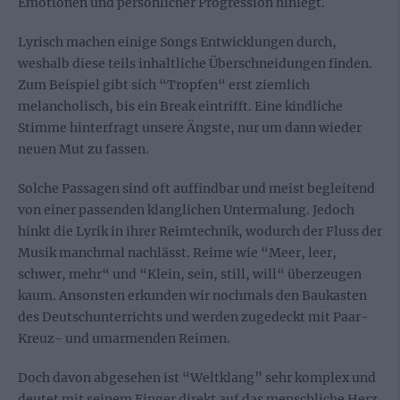
Emotionen und persönlicher Progression hinlegt.
Lyrisch machen einige Songs Entwicklungen durch,
weshalb diese teils inhaltliche Überschneidungen finden.
Zum Beispiel gibt sich “Tropfen“ erst ziemlich
melancholisch, bis ein Break eintrifft. Eine kindliche
Stimme hinterfragt unsere Ängste, nur um dann wieder
neuen Mut zu fassen.
Solche Passagen sind oft auffindbar und meist begleitend
von einer passenden klanglichen Untermalung. Jedoch
hinkt die Lyrik in ihrer Reimtechnik, wodurch der Fluss der
Musik manchmal nachlässt. Reime wie “Meer, leer,
schwer, mehr“ und “Klein, sein, still, will“ überzeugen
kaum. Ansonsten erkunden wir nochmals den Baukasten
des Deutschunterrichts und werden zugedeckt mit Paar-
Kreuz- und umarmenden Reimen.
Doch davon abgesehen ist “Weltklang” sehr komplex und
deutet mit seinem Finger direkt auf das menschliche Herz.