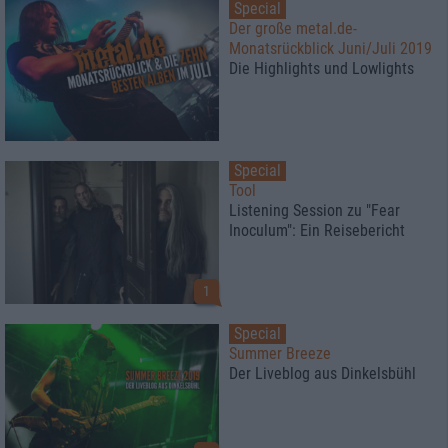
Special
Der große metal.de-
Monatsrückblick Juni/Juli 2019
Die Highlights und Lowlights
Special
Tool
Listening Session zu "Fear
Inoculum": Ein Reisebericht
1
Special
Summer Breeze
Der Liveblog aus Dinkelsbühl