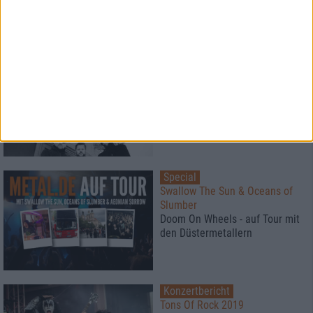
sondergleichen
Interview
Valborg
"Du bist eine Null und davon
ausgehend gibt es nur
Unendlichkeit"
Special
Swallow The Sun & Oceans of
Slumber
Doom On Wheels - auf Tour mit
den Düstermetallern
Konzertbericht
Tons Of Rock 2019