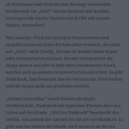
ob Bandname und Titel als eine Message verstanden
werden soll. Ist „Zwei“ als ein Neustart mit Brasket,
sozusagen die zweite Version von SLIME mit neuem
Sänger, anzusehen?
Wer Anarcho-Punk mit schrägen Gitarrentönen und
simplen Drums im Style der 80er Jahre erwartet, der wird
auf „Zwei“ nicht fündig. Ebenso ist Brasket keine Kopie
oder Interpretation von Jora. Brasket interpretiert die
Songs anders und gibt SLIME einen moderneren Touch,
welcher sich an anderen Genrevertretern orientiert. Es gibt
Punk Rock, dass bedeutet das die Gitarren die Töne treffen
und die Songs nicht nur geschrien werden.
„Komm Schon Klar“ wurde bereits als Single
veröffentlicht, Punk Rock mit typischen Themen über das
Leben auf der Straße. „Nix Von Punkrock“ beschreibt das
Gefühl, was primär der Antrieb für die Art von Musik ist. Es
geht um das Spüren der Musik, auch wenn es an der ein