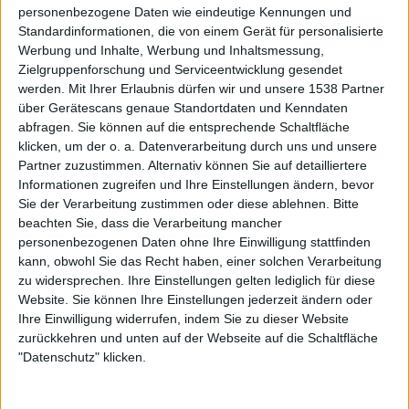
personenbezogene Daten wie eindeutige Kennungen und
welches ein Outlaw-Leben eher glorifizierend
Standardinformationen, die von einem Gerät für personalisierte
rüberkommen lässt. „Sein Wie Die“ holt erneut die
Werbung und Inhalte, Werbung und Inhaltsmessung,
akustischer Gitarre raus. Der erhobene Zeigefinger mit
Zielgruppenforschung und Serviceentwicklung gesendet
dem Refrain „Lass uns niemals sein wie Die“ klingt mehr
werden.
Mit Ihrer Erlaubnis dürfen wir und unsere 1538 Partner
nach Phrasendrescherei als Inhalten. Melodischer,
über Gerätescans genaue Standortdaten und Kenndaten
eingängiger Punk Rock mit den typischen Punk-Rock-
abfragen. Sie können auf die entsprechende Schaltfläche
Themen wird der Hörerschaft bei „Weil Fickt Euch Alle“,
klicken, um der o. a. Datenverarbeitung durch uns und unsere
Partner zuzustimmen. Alternativ können Sie auf detailliertere
„Weggefegt“, „Wut Im Bauch“ oder „Auf Die Jagd“ auf
Informationen zugreifen und Ihre Einstellungen ändern, bevor
die Ohren gehauen. Die Neuaufnahme von „Ebbe Und
Sie der Verarbeitung zustimmen oder diese ablehnen.
Bitte
Flut“ zum Abschluss könnte auch auf einer Scheibe von
beachten Sie, dass die Verarbeitung mancher
MASSENDEFEKT
oder
SONDASCHULE
zu finden sein.
personenbezogenen Daten ohne Ihre Einwilligung stattfinden
kann, obwohl Sie das Recht haben, einer solchen Verarbeitung
„Zwei“ ist mehr SLIME 2.0 als SLIME „Zwei“
zu widersprechen. Ihre Einstellungen gelten lediglich für diese
Website. Sie können Ihre Einstellungen jederzeit ändern oder
Ihre Einwilligung widerrufen, indem Sie zu dieser Website
„Zwei“ zeigt SLIME als modernisierte Punk-Rock-Band,
zurückkehren und unten auf der Webseite auf die Schaltfläche
bei der gesellschaftskritisch der Blick auf verschiedene
"Datenschutz" klicken.
Themen gewagt wird. SLIME anno 2022 klingen nicht wie
SLIME aus den 80ern. Der moderne Anstrich tut SLIME