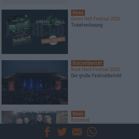
News
Green Hell Festival 2026
Ticketverlosung
Konzertbericht
Rock Hard Festival 2026
Der große Festivalbericht
News
Betontod
wenden sich gegen „All Die
Schönen Menschen“