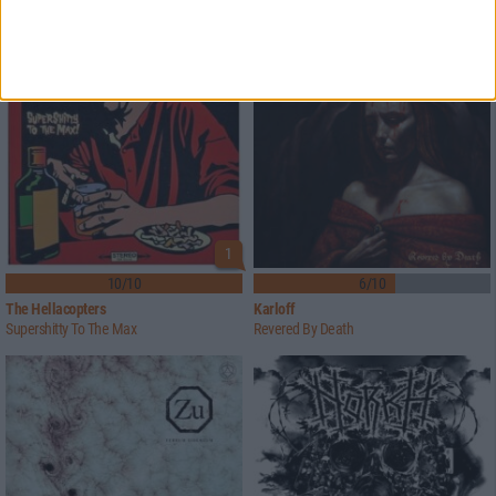
1
10/10
6/10
The Hellacopters
Karloff
Supershitty To The Max
Revered By Death