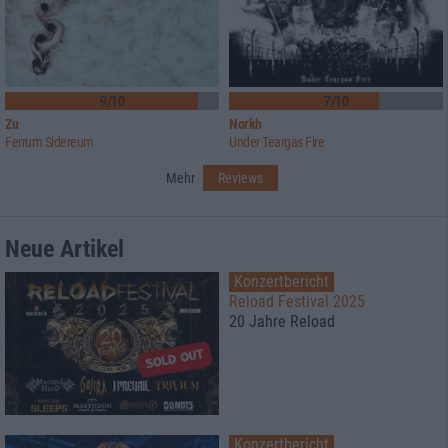
9/10
7/10
Zu
Norkh
Ferrum Sidereum
Under Teargas Fire
Mehr
Reviews
Neue Artikel
Konzertbericht
Reload Festival 2025
20 Jahre Reload
Konzertbericht