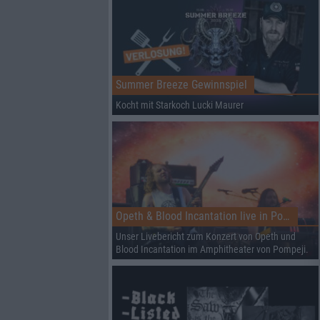
Summer Breeze Gewinnspiel
Kocht mit Starkoch Lucki Maurer
Opeth & Blood Incantation live in Pompeji
Unser Livebericht zum Konzert von Opeth und
Blood Incantation im Amphitheater von Pompeji.