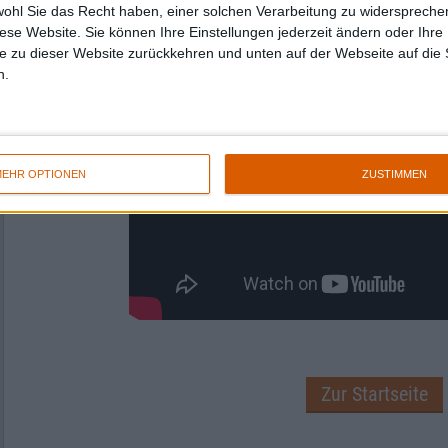
durchschnittlichen Album so viel Aufmerksam
wohl Sie das Recht haben, einer solchen Verarbeitung zu widersprechen
diese Website. Sie können Ihre Einstellungen jederzeit ändern oder Ihre 
e zu dieser Website zurückkehren und unten auf der Webseite auf die 
n.
EHR OPTIONEN
ZUSTIMMEN
Zur Startseite