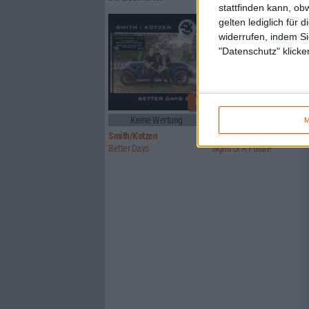
stattfinden kann, ob
gelten lediglich für 
widerrufen, indem Si
"Datenschutz" klicke
1
Keine Wertung
5/10
M
Smith/Kotzen
Signs Of Truth
Better Days
Signs Of A Future