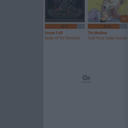
94
8/10
8/10
Dream Tröll
The Muslims
Realm Of The Tormentör
Fuck These Fuckin Fascists