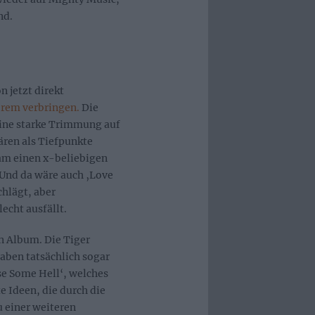
nd.
 jetzt direkt
erem verbringen.
Die
eine starke Trimmung auf
ären als Tiefpunkte
am einen x-beliebigen
Und da wäre auch ‚Love
chlägt, aber
echt ausfällt.
n Album. Die Tiger
aben tatsächlich sogar
se Some Hell‘, welches
e Ideen, die durch die
 einer weiteren