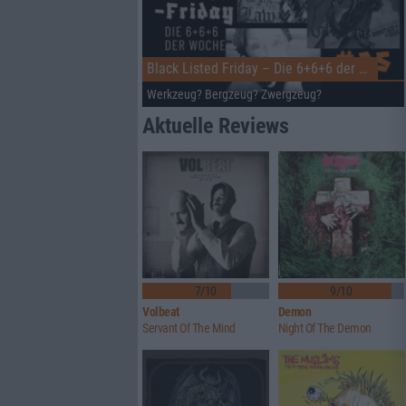
Black Listed Friday – Die 6+6+6 der Woche
Werkzeug? Bergzeug? Zwergzeug?
Aktuelle Reviews
7/10
9/10
Volbeat
Demon
Servant Of The Mind
Night Of The Demon