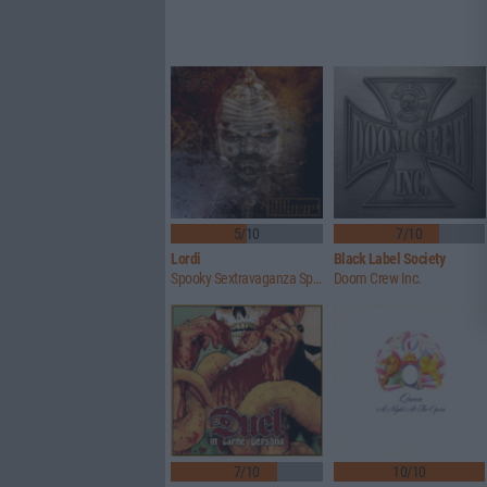
5/10
7/10
Lordi
Black Label Society
Spooky Sextravaganza Spectacular
Doom Crew Inc.
7/10
10/10