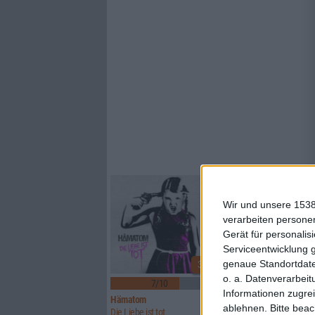
Wir und unsere 1538
verarbeiten persone
Gerät für personali
Serviceentwicklung 
genaue Standortdate
3
o. a. Datenverarbeit
7/10
6/10
Informationen zugrei
Hämatom
Lynx
ablehnen.
Bitte bea
Die Liebe ist tot
Watcher Of Skies