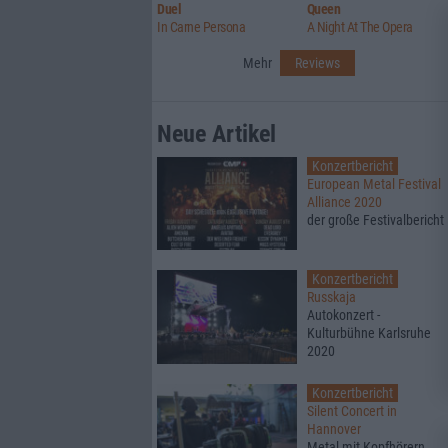
Duel
Queen
In Carne Persona
A Night At The Opera
Mehr
Reviews
Neue Artikel
Konzertbericht
European Metal Festival
Alliance 2020
der große Festivalbericht
Konzertbericht
Russkaja
Autokonzert -
Kulturbühne Karlsruhe
2020
Konzertbericht
Silent Concert in
Hannover
Metal mit Kopfhörern