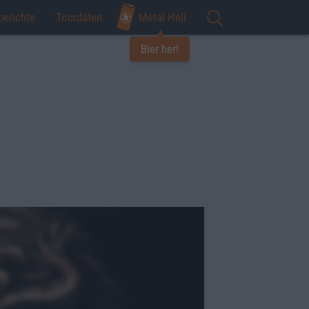
berichte
Tourdaten
Metal Hell
Bier her!