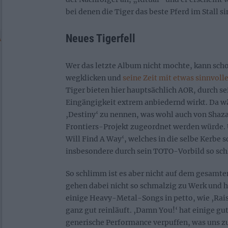
bei denen die Tiger das beste Pferd im Stall si
Neues Tigerfell
Wer das letzte Album nicht mochte, kann schon
wegklicken und
seine Zeit mit etwas sinnvoll
Tiger bieten hier hauptsächlich AOR, durch s
Eingängigkeit extrem anbiedernd wirkt. Da w
‚Destiny‘ zu nennen, was wohl auch von Shaz
Frontiers-Projekt zugeordnet werden würde. 
Will Find A Way‘, welches in die selbe Kerbe s
insbesondere durch sein TOTO-Vorbild so schl
So schlimm ist es aber nicht auf dem gesamte
gehen dabei nicht so schmalzig zu Werk und h
einige Heavy-Metal-Songs in petto, wie ‚Rai
ganz gut reinläuft. ‚Damn You!‘ hat einige gut
generische Performance verpuffen, was uns zu