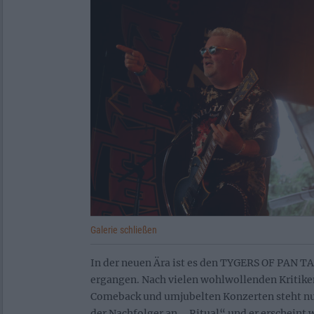
Galerie schließen
In der neuen Ära ist es den TYGERS OF PAN TA
ergangen. Nach vielen wohlwollenden Kritiken 
Comeback und umjubelten Konzerten steht nun
der Nachfolger an, „Ritual“ und er erscheint 