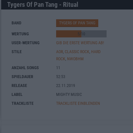
Tygers Of Pan Tang - Ritual
BAND
TYGERS OF PAN TANG
WERTUNG
5
/
10
USER-WERTUNG
GIB DIE ERSTE WERTUNG AB!
STILE
AOR
,
CLASSIC ROCK
,
HARD
ROCK
,
NWOBHM
ANZAHL SONGS
11
SPIELDAUER
52:53
RELEASE
22.11.2019
LABEL
MIGHTY MUSIC
TRACKLISTE
TRACKLISTE EINBLENDEN