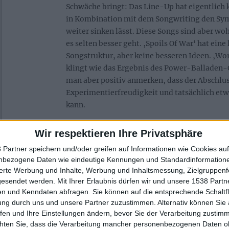
Schwäche bringt: Das Line-Up hat eigentlich 
in Kombination mit dem Songwriting den Sy
weiter sinken lässt. Diese Songs sind aber wo
es selten besser geht. ‚Spoils Of War‘ hat ein
Songstruktur, aber keine besseren Ideen. ‚Wor
klingt wie das Ergebnis des Power-Balladen
man aber positiv anmerken, dass der Abschluss
Experimentierfreudigkeit und tatsächlich et
kann.
Album auflegen wird kein „Ritual“
Wir respektieren Ihre Privatsphäre
 Partner speichern und/oder greifen auf Informationen wie Cookies au
Dieser wohlstimmende Abschluss kann den n
nbezogene Daten wie eindeutige Kennungen und Standardinformatione
sierte Werbung und Inhalte, Werbung und Inhaltsmessung, Zielgruppen
Gesamteindruck nicht überstrahlen. Auf ‚Ritual
gesendet werden.
Mit Ihrer Erlaubnis dürfen wir und unsere 1538 Part
uncharismatische Band zu hören und 0815-AO
n und Kenndaten abfragen. Sie können auf die entsprechende Schaltfl
es einige gute Ansätze, die leider links liege
ung durch uns und unsere Partner zuzustimmen. Alternativ können Sie au
hier zu hören gibt, hat herzlich wenig mit 
fen und Ihre Einstellungen ändern, bevor Sie der Verarbeitung zustim
von früher zu tun, obwohl allein der Name da
chten Sie, dass die Verarbeitung mancher personenbezogenen Daten oh