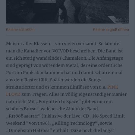
Galerie schließen
Galerie in groß öffnen
Meister aller Klassen – von vielen verkannt. So könnte
man die Kanadier von VOIVOD beschreiben. Die Band ist
ein sich stetig wandelndes Chamäleon. Die Anfangstage
sind geprägt von wütendem Metal, der eine ordentliche
Portion Punk abbekommen hat und damit schon einmal
aus dem Raster fällt. Später werden die Songs
strukturierter und es kommen Einflüsse von u.a.
PINK
FLOYD
zum Tragen. Alles in völlig eigenständiger Manier
natürlich. Mit „Forgotten In Space“ gibt es nun ein
schönes Boxset, welches die Alben der Band
„Rrröööaaarrrr“ (inklusive der Live-CD „No Speed Limit
Weekend“ von 1986), „Killing Technology“, sowie
„Dimension Hatröss“ enthält. Dazu noch die längst