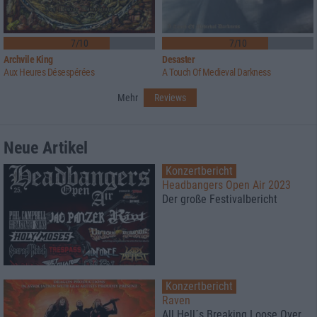
7/10
7/10
Archvile King
Desaster
Aux Heures Désespérées
A Touch Of Medieval Darkness
Mehr
Reviews
Neue Artikel
Konzertbericht
Headbangers Open Air 2023
Der große Festivalbericht
Konzertbericht
Raven
All Hell´s Breaking Loose Over