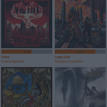
6/10
8/10
Victim
Cryptic Shift
Nuclear Nightmare
Overspace & Supertime