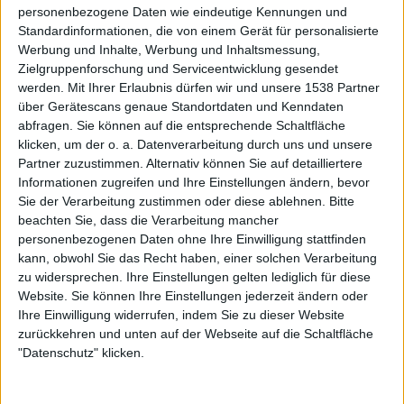
kommerziell, ohne dabei Zugeständnisse an irgendwelche
personenbezogene Daten wie eindeutige Kennungen und
Trends oder ähnliches zu machen. Das würde auch nicht zu
Standardinformationen, die von einem Gerät für personalisierte
der Band passen. An dieser Stelle kann man auf die CD mit
Werbung und Inhalte, Werbung und Inhaltsmessung,
den Demos verweisen, denn hier kann man gut hören,
Zielgruppenforschung und Serviceentwicklung gesendet
werden.
Mit Ihrer Erlaubnis dürfen wir und unsere 1538 Partner
welche Melodien und Riffs Produzent Harris Johns im
über Gerätescans genaue Standortdaten und Kenndaten
Nachgang noch verfeinert hat. Insgesamt ist die CD
abfragen. Sie können auf die entsprechende Schaltfläche
eigentlich nur etwas für Alles-Sammler, da der Sound der
klicken, um der o. a. Datenverarbeitung durch uns und unsere
Demos schon sehr speziell ist. Demos aus den Achtzigern
Partner zuzustimmen. Alternativ können Sie auf detailliertere
halt. Wie auch immer: Harris Johns hat den Sound der
Informationen zugreifen und Ihre Einstellungen ändern, bevor
Jungs schön gerade gerückt, sodass eines der besten Alben
Sie der Verarbeitung zustimmen oder diese ablehnen.
Bitte
von VOIVOD entstanden ist.
beachten Sie, dass die Verarbeitung mancher
personenbezogenen Daten ohne Ihre Einwilligung stattfinden
kann, obwohl Sie das Recht haben, einer solchen Verarbeitung
Das Bonusmaterial von „Forgotten In Space“
zu widersprechen. Ihre Einstellungen gelten lediglich für diese
Website. Sie können Ihre Einstellungen jederzeit ändern oder
Das ist jetzt nur ein kurzer Abriss über die ersten Alben. Da
Ihre Einwilligung widerrufen, indem Sie zu dieser Website
zurückkehren und unten auf der Webseite auf die Schaltfläche
es sich hier um ein Boxset handelt, werde ich nun auf das
"Datenschutz" klicken.
Bonusmaterial eingehen. Da wäre zunächst die vergriffene
„Chaosmöngers“-DVD, die zum Teil als Doku über die
Band gewertet werden kann, zum Teil aber auch als eine