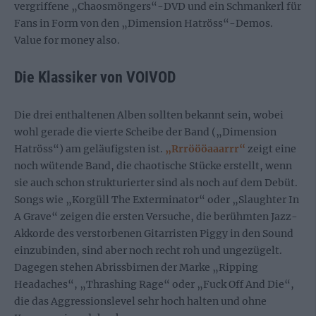
vergriffene „Chaosmöngers“-DVD und ein Schmankerl für
Fans in Form von den „Dimension Hatröss“-Demos.
Value for money also.
Die Klassiker von VOIVOD
Die drei enthaltenen Alben sollten bekannt sein, wobei
wohl gerade die vierte Scheibe der Band („Dimension
Hatröss“) am geläufigsten ist.
„Rrröööaaarrr“
zeigt eine
noch wütende Band, die chaotische Stücke erstellt, wenn
sie auch schon strukturierter sind als noch auf dem Debüt.
Songs wie „Korgüll The Exterminator“ oder „Slaughter In
A Grave“ zeigen die ersten Versuche, die berühmten Jazz-
Akkorde des verstorbenen Gitarristen Piggy in den Sound
einzubinden, sind aber noch recht roh und ungezügelt.
Dagegen stehen Abrissbirnen der Marke „Ripping
Headaches“, „Thrashing Rage“ oder „Fuck Off And Die“,
die das Aggressionslevel sehr hoch halten und ohne