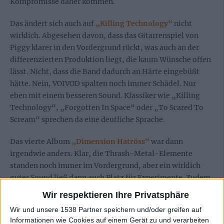
Kompromisse daher kommen.
Das ändert sich auch auf
„Killing Technology“
nicht
wirklich. Abgesehen davon, dass das Gitarrenspiel von
Piggy klarer in den Vordergrund rückt, was auch an der
differenzierten Produktion liegt, die kaum Wünsche offen
lässt. Nicht, dass die Band dadurch an Härte eingebüßt
hätte. Nein, VOIVOD spalten noch immer Schädel. Nur
eben mit einem besseren Sound. Klassiker wie „Killing
Technology“, „Forgotten In Space“ oder „To Scared To
Scream“ sprechen da eine deutliche Sprache.
Das vierte Album
„Dimension Hatröss“
war dann
irgendwie anders. Klar, die Thrash-Metal-Elemente
standen noch immer im Vordergrund, aber ein wirklich
guter Sound ließ dann auch Platz für Experimente. Zudem
entdeckten VOIVOD Melodien für sich. Songs wie „Tribal
Wir respektieren Ihre Privatsphäre
Convictions“, „Chaosmöngers“ oder auch „Cosmic
Wir und unsere 1538 Partner speichern und/oder greifen auf
Drama“ sind für VOIVOD-Verhältnisse schon fast
Informationen wie Cookies auf einem Gerät zu und verarbeiten