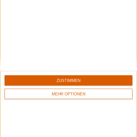
8/10
7/10
Voivod
Voivod
Target Earth
Infini
ZUSTIMMEN
Review
2
Review
3
8/10
8/10
MEHR OPTIONEN
Voivod
Voivod
Katorz
Voivod
Review
Keine Wertung