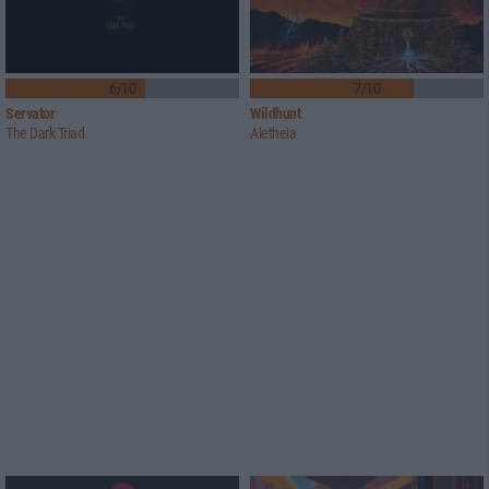
6/10
7/10
Servator
Wildhunt
The Dark Triad
Aletheia