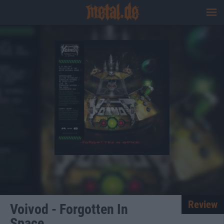
Review
Voivod - Forgotten In
Space