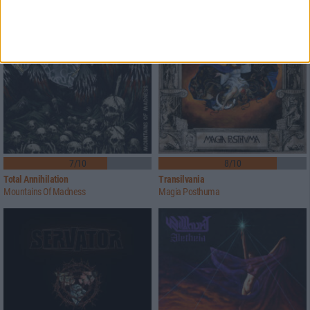
7/10
8/10
Total Annihilation
Transilvania
Mountains Of Madness
Magia Posthuma