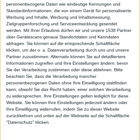
personenbezogene Daten wie eindeutige Kennungen und
Standardinformationen, die von einem Gerät für personalisierte
Mehr zu ...
Werbung und Inhalte, Werbung und Inhaltsmessung,
Zielgruppenforschung und Serviceentwicklung gesendet
BANDS
MORTIIS
SUMMONING
werden.
Mit Ihrer Erlaubnis dürfen wir und unsere 1538 Partner
über Gerätescans genaue Standortdaten und Kenndaten
BURZUM
WONGRAVEN
abfragen. Sie können auf die entsprechende Schaltfläche
THANGORODRIM
ANUBIS (FR)
klicken, um der o. a. Datenverarbeitung durch uns und unsere
Partner zuzustimmen. Alternativ können Sie auf detailliertere
LORD LOVIDICUS
GALDUR
Informationen zugreifen und Ihre Einstellungen ändern, bevor
LUNAR WOMB
URUK-HAI
Sie der Verarbeitung zustimmen oder diese ablehnen.
Bitte
beachten Sie, dass die Verarbeitung mancher
STILE
AMBIENT BLACK METAL
,
ATMOSPHERIC
personenbezogenen Daten ohne Ihre Einwilligung stattfinden
BLACK METAL
kann, obwohl Sie das Recht haben, einer solchen Verarbeitung
zu widersprechen. Ihre Einstellungen gelten lediglich für diese
Website. Sie können Ihre Einstellungen jederzeit ändern oder
Ihre Einwilligung widerrufen, indem Sie zu dieser Website
Interessante Alben finden
zurückkehren und unten auf der Webseite auf die Schaltfläche
"Datenschutz" klicken.
Auf der Suche nach neuer Mucke? Durchsuche unser Review-Archiv mit
aktuell
38635
Reviews und lass Dich inspirieren!