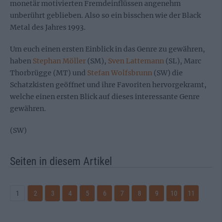
monetär motivierten Fremdeinflüssen angenehm
unberührt geblieben. Also so ein bisschen wie der Black
Metal des Jahres 1993.
Um euch einen ersten Einblick in das Genre zu gewähren,
haben
Stephan Möller
(SM),
Sven Lattemann
(SL), Marc
Thorbrügge (MT) und
Stefan Wolfsbrunn
(SW) die
Schatzkisten geöffnet und ihre Favoriten hervorgekramt,
welche einen ersten Blick auf dieses interessante Genre
gewähren.
(SW)
Seiten in diesem Artikel
1
2
3
4
5
6
7
8
9
10
11