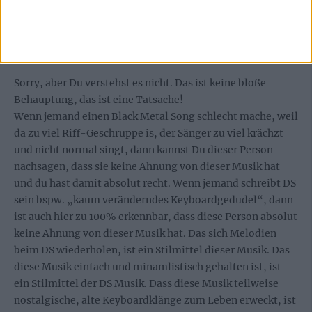
Wüterich
sagt:
17. September 2017 um 23:34 Uhr
Sorry, aber Du verstehst es nicht. Das ist keine bloße
Behauptung, das ist eine Tatsache!
Wenn jemand einen Black Metal Song schlecht mache, weil
da zu viel Riff-Geschruppe is, der Sänger zu viel krächzt
und nicht normal singt, dann kannst Du dieser Person
nachsagen, dass sie keine Ahnung von dieser Musik hat
und du hast damit absolut recht. Wenn jemand schreibt DS
sein bspw. „kaum veränderndes Keyboardgedudel“, dann
ist auch hier zu 100% erkennbar, dass diese Person absolut
keine Ahnung von dieser Musik hat. Das sich Melodien
beim DS wiederholen, ist ein Stilmittel dieser Musik. Das
diese Musik einfach und minamlistisch gehalten ist, ist
ein Stilmittel der DS Musik. Dass diese Musik teilweise
nostalgische, alte Keyboardklänge zum Leben erweckt, ist