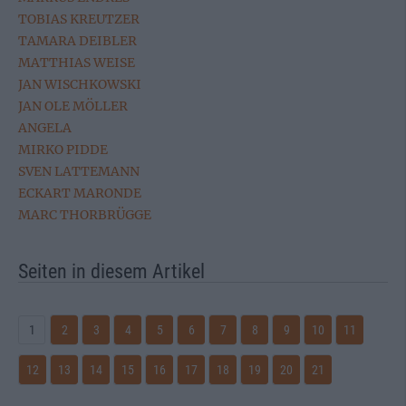
TOBIAS KREUTZER
TAMARA DEIBLER
MATTHIAS WEISE
JAN WISCHKOWSKI
JAN OLE MÖLLER
ANGELA
MIRKO PIDDE
SVEN LATTEMANN
ECKART MARONDE
MARC THORBRÜGGE
Seiten in diesem Artikel
1
2
3
4
5
6
7
8
9
10
11
12
13
14
15
16
17
18
19
20
21