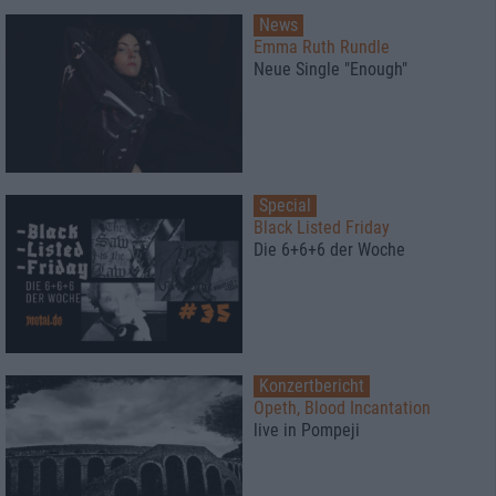
News
Emma Ruth Rundle
Neue Single "Enough"
Special
Black Listed Friday
Die 6+6+6 der Woche
Konzertbericht
Opeth, Blood Incantation
live in Pompeji