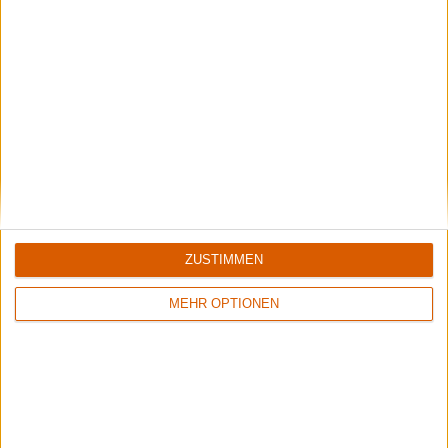
ZUSTIMMEN
6/10
6/10
Abduction
Above Aurora
MEHR OPTIONEN
A l'Heure du Crépuscule
Path To Ruin