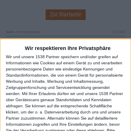
Zur Startseite
Quelle:
metal.de-Redaktion
01.01.2020
metal.de Redaktion
Wir respektieren Ihre Privatsphäre
Wir und unsere 1538 Partner speichern und/oder greifen auf
Informationen wie Cookies auf einem Gerät zu und verarbeiten
personenbezogene Daten wie eindeutige Kennungen und
Standardinformationen, die von einem Gerät für personalisierte
Werbung und Inhalte, Werbung und Inhaltsmessung,
Newsletter abonnieren
Zielgruppenforschung und Serviceentwicklung gesendet
werden.
Mit Ihrer Erlaubnis dürfen wir und unsere 1538 Partner
über Gerätescans genaue Standortdaten und Kenndaten
abfragen. Sie können auf die entsprechende Schaltfläche
klicken, um der o. a. Datenverarbeitung durch uns und unsere
Partner zuzustimmen. Alternativ können Sie auf detailliertere
Informationen zugreifen und Ihre Einstellungen ändern, bevor
Sie der Verarbeitung zustimmen oder diese ablehnen.
Bitte