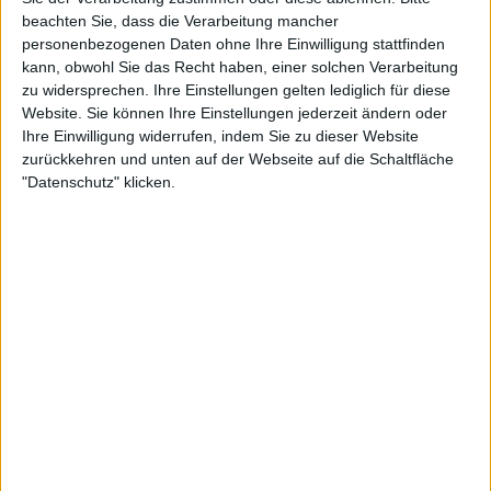
beachten Sie, dass die Verarbeitung mancher
personenbezogenen Daten ohne Ihre Einwilligung stattfinden
Interessante Alben finden
kann, obwohl Sie das Recht haben, einer solchen Verarbeitung
zu widersprechen. Ihre Einstellungen gelten lediglich für diese
Auf der Suche nach neuer Mucke? Durchsuche unser Review-Archiv mit
Website. Sie können Ihre Einstellungen jederzeit ändern oder
aktuell
38633
Reviews und lass Dich inspirieren!
Ihre Einwilligung widerrufen, indem Sie zu dieser Website
zurückkehren und unten auf der Webseite auf die Schaltfläche
Nach Wertung filtern
"Datenschutz" klicken.
▼︎
von
bis
Punkten
Nach Genres filtern
►︎