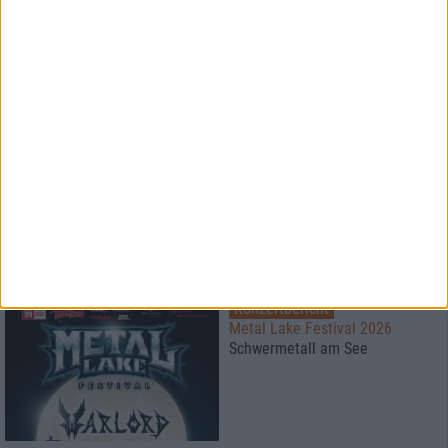
ROCKHARZ Open Air 2026
Der große Festivalbericht
Special
Zwischen Werden und Sein: die
Kunst des Wartens
Konzertbericht
Metal Lake Festival 2026
Schwermetall am See