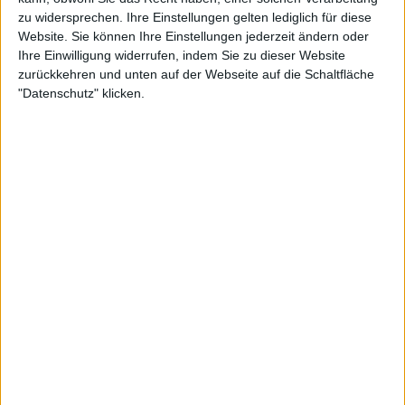
zu widersprechen. Ihre Einstellungen gelten lediglich für diese
Website. Sie können Ihre Einstellungen jederzeit ändern oder
Ihre Einwilligung widerrufen, indem Sie zu dieser Website
zurückkehren und unten auf der Webseite auf die Schaltfläche
"Datenschutz" klicken.
Mehr zu Krater
BAND
KRATER
STILE
BLACK METAL
Interessante Alben finden
Auf der Suche nach neuer Mucke? Durchsuche unser Review-Archiv mit
aktuell
38633
Reviews und lass Dich inspirieren!