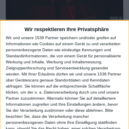
Galerie schließen
Galerie in groß öffnen
Wir respektieren Ihre Privatsphäre
Wir und unsere 1538 Partner speichern und/oder greifen auf
Informationen wie Cookies auf einem Gerät zu und verarbeiten
Zur Startseite
personenbezogene Daten wie eindeutige Kennungen und
Standardinformationen, die von einem Gerät für personalisierte
Werbung und Inhalte, Werbung und Inhaltsmessung,
Quelle:
Eisenwald Tonschmiede
14.10.2016
Zielgruppenforschung und Serviceentwicklung gesendet
werden.
Mit Ihrer Erlaubnis dürfen wir und unsere 1538 Partner
Herr Møller
über Gerätescans genaue Standortdaten und Kenndaten
abfragen. Sie können auf die entsprechende Schaltfläche
klicken, um der o. a. Datenverarbeitung durch uns und unsere
Partner zuzustimmen. Alternativ können Sie auf detailliertere
Informationen zugreifen und Ihre Einstellungen ändern, bevor
Sie der Verarbeitung zustimmen oder diese ablehnen.
Bitte
beachten Sie, dass die Verarbeitung mancher
Newsletter abonnieren
personenbezogenen Daten ohne Ihre Einwilligung stattfinden
kann, obwohl Sie das Recht haben, einer solchen Verarbeitung