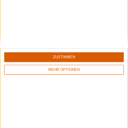
ZUSTIMMEN
7/10
4/10
Grandiose Malice
Goatkraft
MEHR OPTIONEN
The Eternal Infernal (Re-Issue)
Angel Slaughter