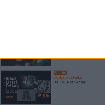
Left To Die
Breathe The Spirit
Special
Der Metalkeller
Season 5 - Iron Fest Special mit
FlOTSAM & JETSAM
Special
Black Listed Friday
Die 6+6+6 der Woche