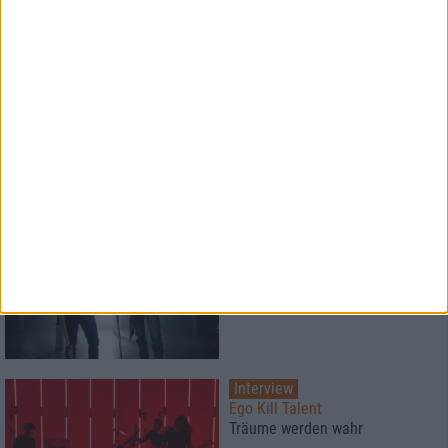
Interview
Greenleaf
"Wir wollten, dass die Zuhörer
etwas fühlen".
Interview
Smith/Kotzen
Poeten des Rock
Interview
Ego Kill Talent
Träume werden wahr