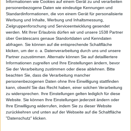
Informationen wie Cookies auf einem Gerät zu und verarbeiten
Bush
personenbezogene Daten wie eindeutige Kennungen und
Huxleys Neue Welt, Berlin
Standardinformationen, die von einem Gerät für personalisierte
09.06.26
Bush
Werbung und Inhalte, Werbung und Inhaltsmessung,
Zielgruppenforschung und Serviceentwicklung gesendet
Carlswerk Victoria, Köln
werden.
Mit Ihrer Erlaubnis dürfen wir und unsere 1538 Partner
10.06.26
Bush
über Gerätescans genaue Standortdaten und Kenndaten
abfragen. Sie können auf die entsprechende Schaltfläche
Große Freiheit 36, Hamburg
11.06.26
klicken, um der o. a. Datenverarbeitung durch uns und unsere
Bush
Partner zuzustimmen. Alternativ können Sie auf detailliertere
Informationen zugreifen und Ihre Einstellungen ändern, bevor
Sie der Verarbeitung zustimmen oder diese ablehnen.
Bitte
beachten Sie, dass die Verarbeitung mancher
Galerie mit 27 Bildern: Nikra - Germany / UK Summer Tour 2026 in
personenbezogenen Daten ohne Ihre Einwilligung stattfinden
Köln
kann, obwohl Sie das Recht haben, einer solchen Verarbeitung
zu widersprechen. Ihre Einstellungen gelten lediglich für diese
Website. Sie können Ihre Einstellungen jederzeit ändern oder
Ihre Einwilligung widerrufen, indem Sie zu dieser Website
zurückkehren und unten auf der Webseite auf die Schaltfläche
"Datenschutz" klicken.