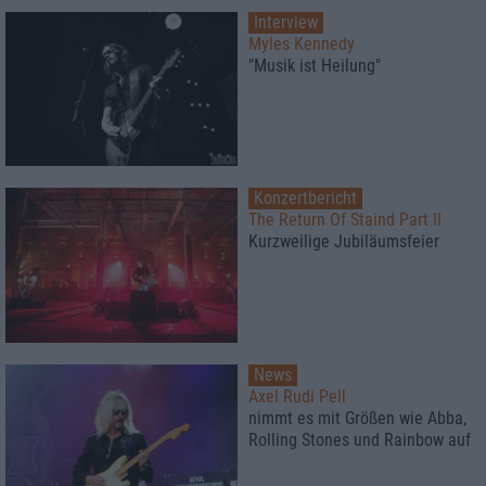
Interview
Myles Kennedy
"Musik ist Heilung"
Konzertbericht
The Return Of Staind Part II
Kurzweilige Jubiläumsfeier
News
Axel Rudi Pell
nimmt es mit Größen wie Abba,
Rolling Stones und Rainbow auf