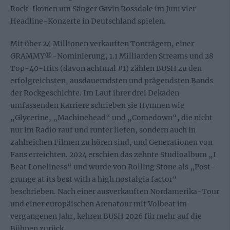
Rock-Ikonen um Sänger Gavin Rossdale im Juni vier
Headline-Konzerte in Deutschland spielen.
Mit über 24 Millionen verkauften Tonträgern, einer
GRAMMY®-Nominierung, 1.1 Milliarden Streams und 28
Top-40-Hits (davon achtmal #1) zählen BUSH zu den
erfolgreichsten, ausdauerndsten und prägendsten Bands
der Rockgeschichte. Im Lauf ihrer drei Dekaden
umfassenden Karriere schrieben sie Hymnen wie
„Glycerine, „Machinehead“ und „Comedown“, die nicht
nur im Radio rauf und runter liefen, sondern auch in
zahlreichen Filmen zu hören sind, und Generationen von
Fans erreichten. 2024 erschien das zehnte Studioalbum „I
Beat Loneliness“ und wurde von Rolling Stone als „Post-
grunge at its best with a high nostalgia factor“
beschrieben. Nach einer ausverkauften Nordamerika-Tour
und einer europäischen Arenatour mit Volbeat im
vergangenen Jahr, kehren BUSH 2026 für mehr auf die
Bühnen zurück.