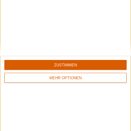
Konzertbericht
Rockharz Open Air
ZUSTIMMEN
Der große Bericht vom Rockharz Open Air 2012 Teil 3
MEHR OPTIONEN