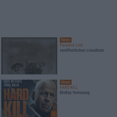
News
Paradise Lost
veröffentlichen Livealbum
News
HARD KILL
BluRay Verlosung
1