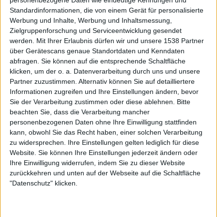
personenbezogene Daten wie eindeutige Kennungen und
Newsletter abonnieren
Standardinformationen, die von einem Gerät für personalisierte
Werbung und Inhalte, Werbung und Inhaltsmessung,
Zielgruppenforschung und Serviceentwicklung gesendet
werden.
Mit Ihrer Erlaubnis dürfen wir und unsere 1538 Partner
über Gerätescans genaue Standortdaten und Kenndaten
abfragen. Sie können auf die entsprechende Schaltfläche
klicken, um der o. a. Datenverarbeitung durch uns und unsere
Partner zuzustimmen. Alternativ können Sie auf detailliertere
Informationen zugreifen und Ihre Einstellungen ändern, bevor
Interessante Alben finden
Sie der Verarbeitung zustimmen oder diese ablehnen.
Bitte
beachten Sie, dass die Verarbeitung mancher
Auf der Suche nach neuer Mucke? Durchsuche unser Review-Archiv mit
personenbezogenen Daten ohne Ihre Einwilligung stattfinden
kann, obwohl Sie das Recht haben, einer solchen Verarbeitung
aktuell
38633
Reviews und lass Dich inspirieren!
zu widersprechen. Ihre Einstellungen gelten lediglich für diese
Website. Sie können Ihre Einstellungen jederzeit ändern oder
Nach Wertung filtern
▼︎
Ihre Einwilligung widerrufen, indem Sie zu dieser Website
zurückkehren und unten auf der Webseite auf die Schaltfläche
von
"Datenschutz" klicken.
bis