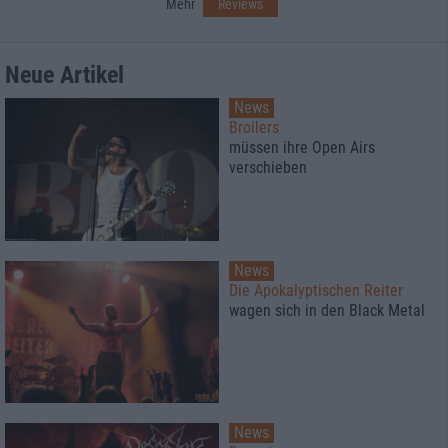
Mehr
Reviews
Neue Artikel
News
Broilers
müssen ihre Open Airs
verschieben
News
Die Apokalyptischen Reiter
wagen sich in den Black Metal
News