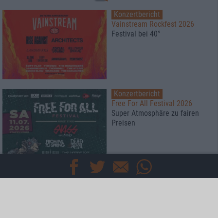
Konzertbericht
Vainstream Rockfest 2026
Festival bei 40°
Konzertbericht
Free For All Festival 2026
Super Atmosphäre zu fairen
Preisen
Konzertbericht
Metal Lake Festival 2026
Schwermetall am See