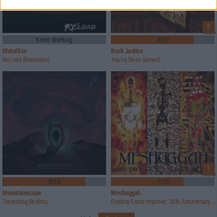
2
Keine Wertung
8/10
Metallica
Rock Justice
ReLoad (Remaster)
You've Been Served
1
8/10
7/10
Mountainscape
Meshuggah
Traversing Realms
Destroy Erase Improve: 30th Anniversary Edition