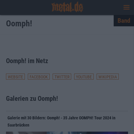
Band
Oomph!
Den ganzen Text einblenden
Oomph! im Netz
WEBSITE
FACEBOOK
TWITTER
YOUTUBE
WIKIPEDIA
Galerien zu Oomph!
Galerie mit 30 Bildern: Oomph! - 35 Jahre OOMPH! Tour 2024 in
Saarbrücken