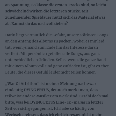
an Spannung. So klasse die ersten Tracks sind, so leicht
schwächelnd wirken die letzteren Stücke. Mit
zunehmender Spieldauer nutzt sich das Material etwas
ab. Kannst du das nachvollziehen?
Darin liegt vermutlich die Gefahr, unsere stärksten Songs
an den Anfang des Albums zu packen, wobei es mir leid
tut, wenn jemand zum Ende hin das Interesse daran
verliert. Mir persönlich gefallen alle Songs, aus ganz
unterschiedlichen Gründen. Selbst wenn die ganze Band
mit einem Album voll und ganz zufrieden ist, gibt es eben
Leute, die dieses Gefühl leider nicht teilen können.
„War Of Attrition“ ist meiner Meinung nach zwar
eindeutig DYING FETUS, dennoch merkt man, dass
teilweise andere Musiker am Werk sind. Erzähl doch mal
bitte, was bei DYING FETUS Line-Up-mäßig in letzter
Zeit vor sich gegangen ist. Ich habe so häufig von
Wechseln gelesen, dass ich ehrlich gesagt nicht mehr