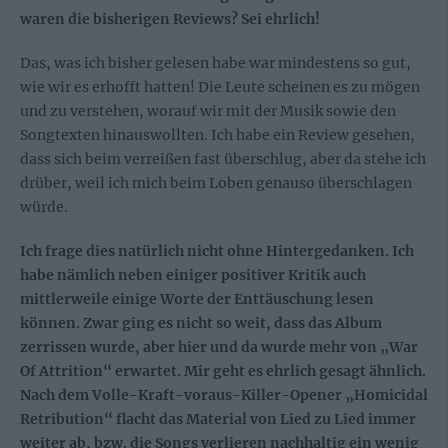
waren die bisherigen Reviews? Sei ehrlich!
Das, was ich bisher gelesen habe war mindestens so gut,
wie wir es erhofft hatten! Die Leute scheinen es zu mögen
und zu verstehen, worauf wir mit der Musik sowie den
Songtexten hinauswollten. Ich habe ein Review gesehen,
dass sich beim verreißen fast überschlug, aber da stehe ich
drüber, weil ich mich beim Loben genauso überschlagen
würde.
Ich frage dies natürlich nicht ohne Hintergedanken. Ich
habe nämlich neben einiger positiver Kritik auch
mittlerweile einige Worte der Enttäuschung lesen
können. Zwar ging es nicht so weit, dass das Album
zerrissen wurde, aber hier und da wurde mehr von „War
Of Attrition“ erwartet. Mir geht es ehrlich gesagt ähnlich.
Nach dem Volle-Kraft-voraus-Killer-Opener „Homicidal
Retribution“ flacht das Material von Lied zu Lied immer
weiter ab, bzw. die Songs verlieren nachhaltig ein wenig