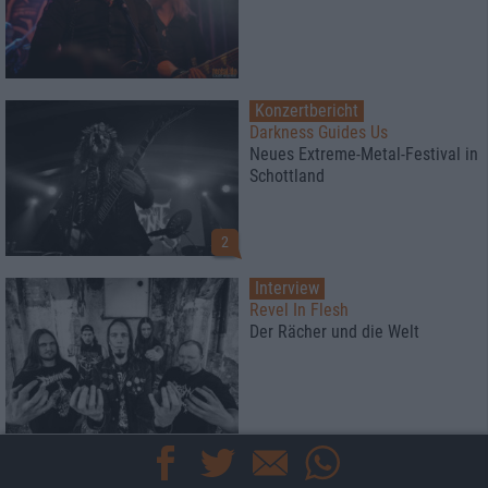
Konzertbericht
Darkness Guides Us
Neues Extreme-Metal-Festival in
Schottland
2
Interview
Revel In Flesh
Der Rächer und die Welt
Konzertbericht
Insomnium