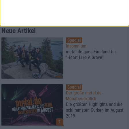
Summer Breeze Gewinnspiel
Kocht mit Starkoch Lucki Maurer
Neue Artikel
Special
Insomnium
metal.de goes Finnland für
"Heart Like A Grave"
Special
Der große metal.de-
Monatsrückblick
Die größten Highlights und die
schlimmsten Gurken im August
2019
7