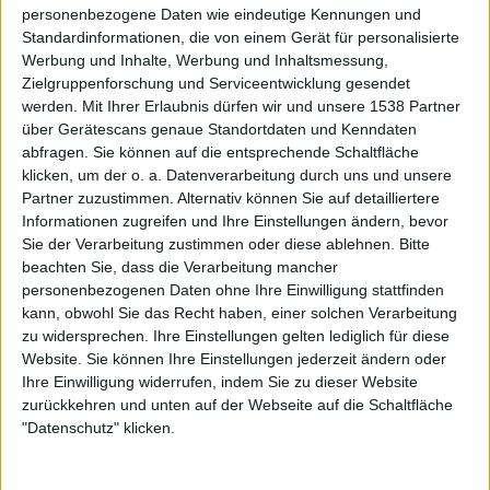
personenbezogene Daten wie eindeutige Kennungen und
Standardinformationen, die von einem Gerät für personalisierte
Dieses Gefühl beschleicht einen natürlich schnell in solch
Werbung und Inhalte, Werbung und Inhaltsmessung,
aufgewühlten Zeiten, aber ich kann dir sagen, dass es mit
Zielgruppenforschung und Serviceentwicklung gesendet
DYING FETUS noch längst nicht vorbei ist. Wenn John in all
werden.
Mit Ihrer Erlaubnis dürfen wir und unsere 1538 Partner
den Jahren eins wirklich bewiesen hat, dann seine
über Gerätescans genaue Standortdaten und Kenndaten
Ausdauer, die Band zusammen zu halten und voran zu
abfragen. Sie können auf die entsprechende Schaltfläche
treiben, selbst wenn er dafür komplett neue Mitstreiter
klicken, um der o. a. Datenverarbeitung durch uns und unsere
Partner zuzustimmen. Alternativ können Sie auf detailliertere
finden müsste.
Informationen zugreifen und Ihre Einstellungen ändern, bevor
Sie der Verarbeitung zustimmen oder diese ablehnen.
Bitte
Das neue Album ist ein wenig progressiver als erwartet
beachten Sie, dass die Verarbeitung mancher
ausgefallen, wie ich finde. Nicht unbedingt freundlich
personenbezogenen Daten ohne Ihre Einwilligung stattfinden
progressiv, aber schon sehr verspielt. Zwar gibt es immer
kann, obwohl Sie das Recht haben, einer solchen Verarbeitung
noch genügend brutale Momente, jedoch auch eine
zu widersprechen. Ihre Einstellungen gelten lediglich für diese
Menge Feinheiten, die den Sound DYING FETUS‘
Website. Sie können Ihre Einstellungen jederzeit ändern oder
erweitern. War das Absicht oder kam das „einfach so“
Ihre Einwilligung widerrufen, indem Sie zu dieser Website
zurückkehren und unten auf der Webseite auf die Schaltfläche
während des Songwritings?
"Datenschutz" klicken.
Es war auf jeden Fall unsere Absicht, dass sich das
Songwriting weiter entwickelt, und der technische