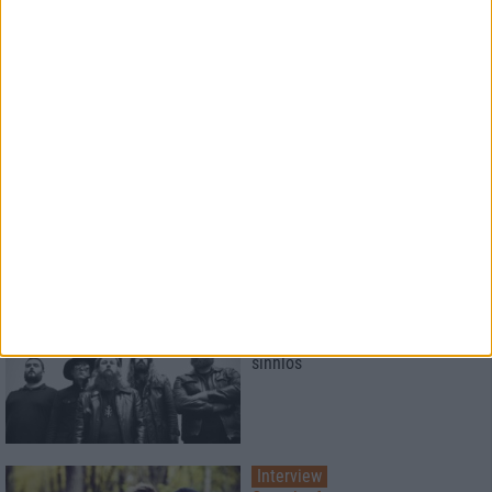
9
Interview
U.D.O.
"Kultur braucht keiner? Hallo,
geht's noch?"
Interview
Wolvennest
Es ist so tief und schön wie
sinnlos
Interview