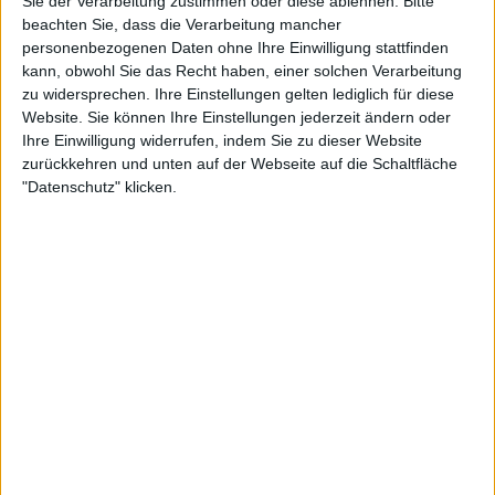
Sie der Verarbeitung zustimmen oder diese ablehnen.
Bitte
Nach Wertung filtern
beachten Sie, dass die Verarbeitung mancher
▼︎
personenbezogenen Daten ohne Ihre Einwilligung stattfinden
kann, obwohl Sie das Recht haben, einer solchen Verarbeitung
von
zu widersprechen. Ihre Einstellungen gelten lediglich für diese
Website. Sie können Ihre Einstellungen jederzeit ändern oder
bis
Ihre Einwilligung widerrufen, indem Sie zu dieser Website
zurückkehren und unten auf der Webseite auf die Schaltfläche
"Datenschutz" klicken.
Punkten
Nach Genres filtern
►︎
Alben von Pink Cream 69
Review
6/10
Pink Cream 69