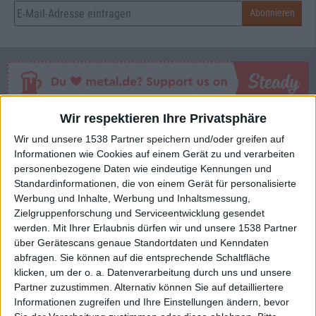
Wir respektieren Ihre Privatsphäre
Mehr zu Pink Cream 69
Wir und unsere 1538 Partner speichern und/oder greifen auf
Informationen wie Cookies auf einem Gerät zu und verarbeiten
BAND
PINK CREAM 69
personenbezogene Daten wie eindeutige Kennungen und
Standardinformationen, die von einem Gerät für personalisierte
STILE
HARD ROCK
Werbung und Inhalte, Werbung und Inhaltsmessung,
Zielgruppenforschung und Serviceentwicklung gesendet
werden.
Mit Ihrer Erlaubnis dürfen wir und unsere 1538 Partner
über Gerätescans genaue Standortdaten und Kenndaten
Interessante Alben finden
abfragen. Sie können auf die entsprechende Schaltfläche
klicken, um der o. a. Datenverarbeitung durch uns und unsere
Auf der Suche nach neuer Mucke? Durchsuche unser Review-Archiv mit
Partner zuzustimmen. Alternativ können Sie auf detailliertere
Informationen zugreifen und Ihre Einstellungen ändern, bevor
aktuell
38634
Reviews und lass Dich inspirieren!