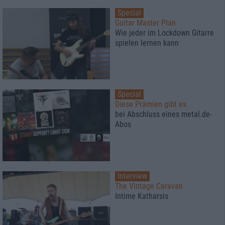
Special
Guitar Master Plan
Wie jeder im Lockdown Gitarre
spielen lernen kann
Special
Diese Prämien gibt es
bei Abschluss eines metal.de-
Abos
Interview
The Vintage Caravan
Intime Katharsis