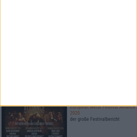
7/10
10/10
Duel
Queen
In Carne Persona
A Night At The Opera
Mehr
Reviews
Neue Artikel
Konzertbericht
European Metal Festival Alliance
2020
der große Festivalbericht