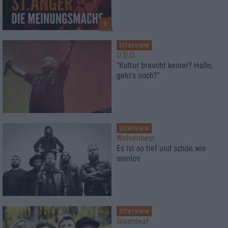
9
Interview
U.D.O.
"Kultur braucht keiner? Hallo,
geht's noch?"
Interview
Wolvennest
Es ist so tief und schön wie
sinnlos
Interview
Greenleaf