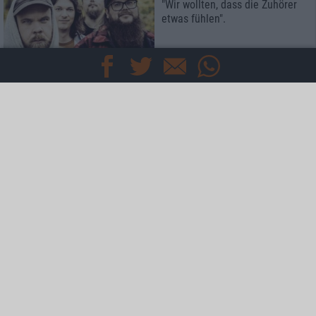
"Wir wollten, dass die Zuhörer
etwas fühlen".
Interview
Smith/Kotzen
Poeten des Rock
Interview
Ego Kill Talent
Träume werden wahr