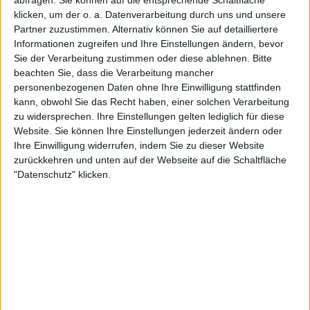
„Familienangehöriger“ ist und von daher exakt weiß,
klicken, um der o. a. Datenverarbeitung durch uns und unsere
welchen Takt er vorlegen muss, damit der typische PINK
Partner zuzustimmen. Alternativ können Sie auf detailliertere
Informationen zugreifen und Ihre Einstellungen ändern, bevor
CREAM 69-Groover entsteht.
Sie der Verarbeitung zustimmen oder diese ablehnen.
Bitte
beachten Sie, dass die Verarbeitung mancher
Und genau in diesem Punkt haben mich die Herrschaften
personenbezogenen Daten ohne Ihre Einwilligung stattfinden
mit „Ceremonial“ auch wirklich überrascht, denn man hat
kann, obwohl Sie das Recht haben, einer solchen Verarbeitung
es geschafft, das lockere, fast schon als verspielt zu
zu widersprechen. Ihre Einstellungen gelten lediglich für diese
bezeichnende Melodieverständnis der Frühzeit
Website. Sie können Ihre Einstellungen jederzeit ändern oder
(nachzuhören unter anderem in „King For A Day“) mit
Ihre Einwilligung widerrufen, indem Sie zu dieser Website
dem deutlich raueren, aber auch knackigeren Klang der
zurückkehren und unten auf der Webseite auf die Schaltfläche
"Datenschutz" klicken.
Post-Andi Deris-Phase (diesbezüglich verweise ich an den
Ohrwurm „Big Machine“, der mit einem intensiven
Modern Rock-Groove-Anstrich aus den Boxen kommt)
gekonnt zu kombinieren und hat daher auf dem aktuellen
Dreher die Essenz des Sounds der Band in Form von
brandaktuellen Tracks anzubieten.
Will sagen, hier wird keineswegs versucht, den „Geist“ der
Frühzeit zu neuem Leben zu erwecken, die „Pinkies“