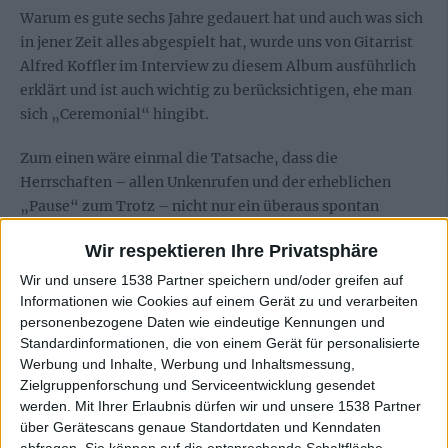
Warum es gute sechs Jahre gedauert hat und auch was sich
in jener Zeit alles abgespielt hat, wurde uns von Gitarrist
Alfred Koffler im Interview zu diesem Album ausführlich
erklärt und ist auch wichtig zu berücksichtigen, ehe man
sich „Ceremonial“ hingibt.
Zum einen wäre einmal die Tatsache, dass die
Herrschaften – allen Unkenrufen und der erheblichen
„Pause“ zum Trotz – nicht nur ein überaus spontan
wirkendes Album abgeliefert haben, sondern erst vor gut
Wir respektieren Ihre Privatsphäre
einem Jahr tatsächlich mit den Arbeiten dafür begannen
und die Nummern laut Alfred „frei Schnauze“ komponiert
Wir und unsere 1538 Partner speichern und/oder greifen auf
Informationen wie Cookies auf einem Gerät zu und verarbeiten
werden konnten.
personenbezogene Daten wie eindeutige Kennungen und
Standardinformationen, die von einem Gerät für personalisierte
Durch den Abgang von Drummer Kostas Zafiriou, (der
Werbung und Inhalte, Werbung und Inhaltsmessung,
jedoch zusammen mit Bassist Dennis Ward immer noch
Zielgruppenforschung und Serviceentwicklung gesendet
bei UNISONIC aktiv ist) dagegen hat sich die Musik selbst
werden.
Mit Ihrer Erlaubnis dürfen wir und unsere 1538 Partner
nicht verändert, nicht zuletzt deshalb, weil sein
über Gerätescans genaue Standortdaten und Kenndaten
Nachfolger Chris Schmidt ein langjähriger
abfragen. Sie können auf die entsprechende Schaltfläche