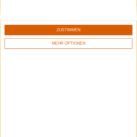
Opeth & Blood Incantation live in Pompeji
Unser Livebericht zum Konzert von Opeth und Blood Incantation im
Amphitheater von Pompeji.
ZUSTIMMEN
MEHR OPTIONEN
Black Listed Friday – Die 6+6+6 der Woche
Werkzeug? Bergzeug? Zwergzeug?
Aktuelle Reviews