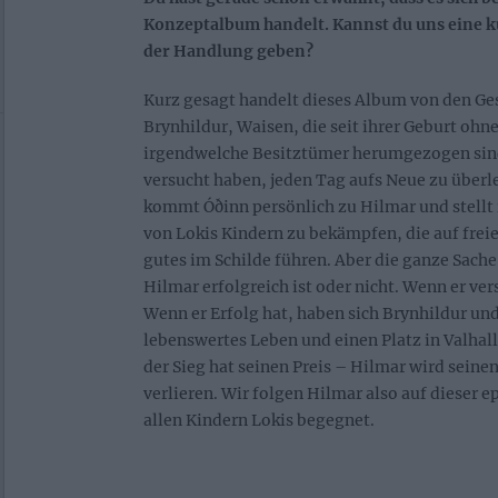
Konzeptalbum handelt. Kannst du uns eine
der Handlung geben?
Kurz gesagt handelt dieses Album von den G
Brynhildur, Waisen, die seit ihrer Geburt ohn
irgendwelche Besitztümer herumgezogen sind
versucht haben, jeden Tag aufs Neue zu überl
kommt Óðinn persönlich zu Hilmar und stellt 
von Lokis Kindern zu bekämpfen, die auf frei
gutes im Schilde führen. Aber die ganze Sache 
Hilmar erfolgreich ist oder nicht. Wenn er ver
Wenn er Erfolg hat, haben sich Brynhildur und
lebenswertes Leben und einen Platz in Valhall
der Sieg hat seinen Preis – Hilmar wird seine
verlieren. Wir folgen Hilmar also auf dieser ep
allen Kindern Lokis begegnet.