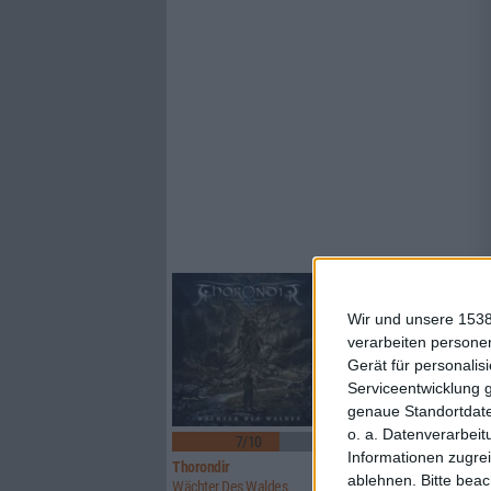
Wir und unsere 1538
verarbeiten persone
Gerät für personali
Serviceentwicklung 
genaue Standortdate
o. a. Datenverarbeit
7/10
7/10
Informationen zugrei
Thorondir
Varg
ablehnen.
Bitte bea
Wächter Des Waldes
Live At Wolfszeit 2024