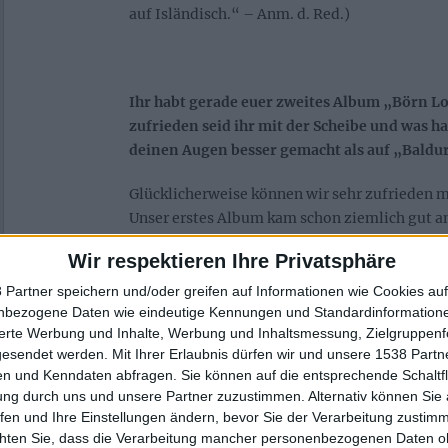
auf Isländisch.“ – Anm. d. Red.)
Ihr habt gerade euer zweites Album „Börn Lo
zufrieden seid ihr mit der Scheibe und was ha
deinen Augen besser gemacht als auf „Baldu
Glücklicherweise können wir sehr zufrieden 
Unser erstes Album kam schon ziemlich gut an
Plattenvertrag beschert und uns einige Tour
Wir respektieren Ihre Privatsphäre
Ländern ermöglicht, was für uns eine ziemlich
Überraschung darstellte. Es kam auch außerge
 Partner speichern und/oder greifen auf Informationen wie Cookies au
nbezogene Daten wie eindeutige Kennungen und Standardinformatione
Island an. Daher haben wir während der Arbe
sierte Werbung und Inhalte, Werbung und Inhaltsmessung, Zielgruppen
Album einen gewissen Druck gespürt. Aber wi
gesendet werden.
Mit Ihrer Erlaubnis dürfen wir und unsere 1538 Part
Leuten, die sich selbst ständig weiterentwick
n und Kenndaten abfragen. Sie können auf die entsprechende Schaltfl
als Songschreiber und als Performer. Das half
ung durch uns und unsere Partner zuzustimmen. Alternativ können Sie au
Spielweise weiter zu verbessern und wir sind 
fen und Ihre Einstellungen ändern, bevor Sie der Verarbeitung zustim
dem Ergebnis. Und hoffentlich sind es unsere 
chten Sie, dass die Verarbeitung mancher personenbezogenen Daten oh