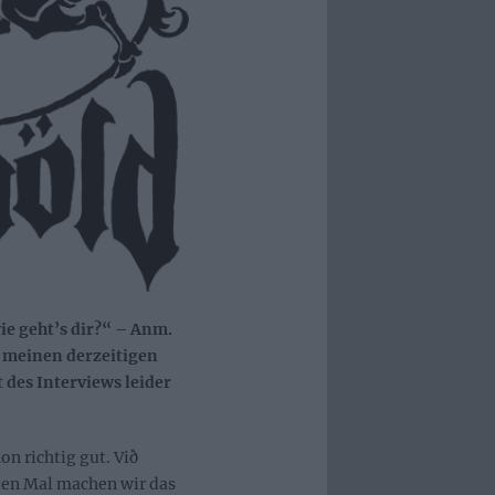
ie geht’s dir?“ – Anm.
t meinen derzeitigen
 des Interviews leider
on richtig gut. Við
ten Mal machen wir das