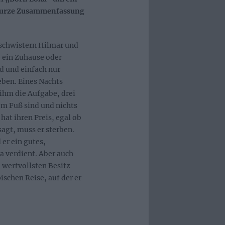
 kurze Zusammenfassung
eschwistern Hilmar und
e ein Zuhause oder
 und einfach nur
eben. Eines Nachts
ihm die Aufgabe, drei
em Fuß sind und nichts
hat ihren Preis, egal ob
sagt, muss er sterben.
 er ein gutes,
a verdient. Aber auch
n wertvollsten Besitz
ischen Reise, auf der er