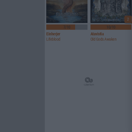
2
7/10
10/10
Einherjer
Atavistia
Lifeblood
Old Gods Awaken