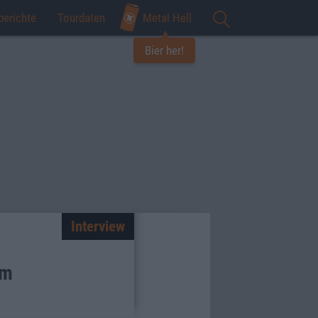
berichte
Tourdaten
Metal Hell
Bier her!
Interview
um