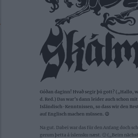
Góðan daginn! Hvað segir þú gott? („Hallo, w
d. Red.) Das war’s dann leider auch schon mi
Isländisch-Kenntnissen, so dass wir den Rest
auf Englisch machen müssen. 😉
Na gut. Dabei war das für den Anfang doch sch
gerum þetta á íslensku næst. 🙂 („Beim nächs