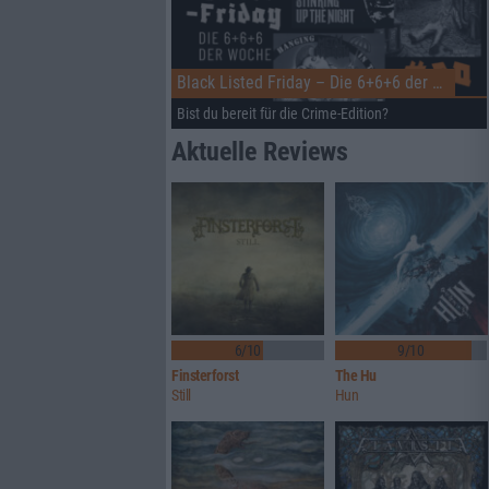
Black Listed Friday – Die 6+6+6 der Woche
Bist du bereit für die Crime-Edition?
Aktuelle Reviews
6/10
9/10
Finsterforst
The Hu
Still
Hun