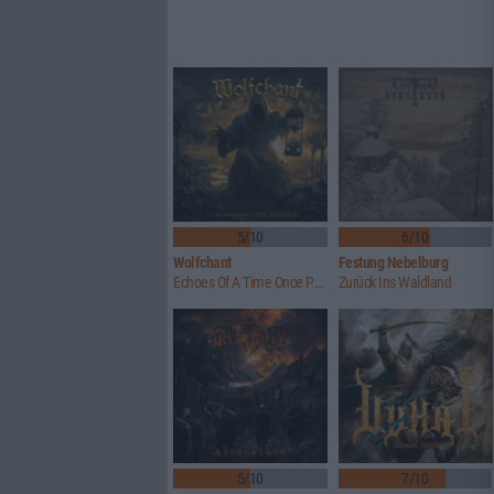
5/10
6/10
Wolfchant
Festung Nebelburg
Echoes Of A Time Once Past
Zurück Ins Waldland
5/10
7/10