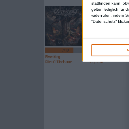
stattfinden kann, ob
gelten lediglich für 
widerrufen, indem Si
"Datenschutz" klicke
7/10
4/10
M
Elvenking
Eihwar
Rites Of Disclosure
Hugrheim