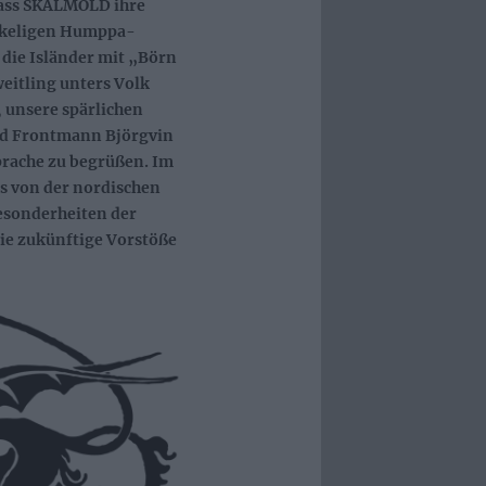
dass SKÁLMÖLD ihre
unkeligen Humppa-
die Isländer mit „Börn
eitling unters Volk
, unsere spärlichen
nd Frontmann Björgvin
prache zu begrüßen. Im
s von der nordischen
esonderheiten der
ie zukünftige Vorstöße