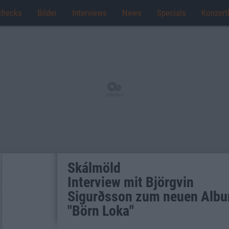
checks
Bilder
Interviews
News
Specials
Konzert
Skálmöld
Interview mit Björgvin
Sigurðsson zum neuen Alb
"Börn Loka"