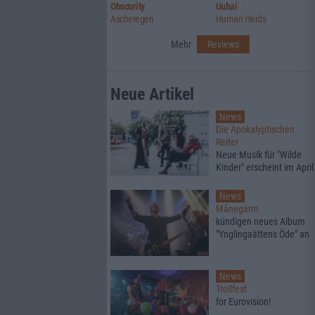
Obscurity
Uuhai
Ascheregen
Human Herds
Mehr
Reviews
Neue Artikel
News
Die Apokalyptischen
Reiter
Neue Musik für "Wilde
Kinder" erscheint im April
News
Månegarm
kündigen neues Album
"Ynglingaättens Öde" an
News
Trollfest
for Eurovision!