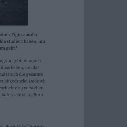
einer Figur aus der
dda studiert haben, um
um geht?
ongs angeht, dennoch
hluss haben, um das
indet sich die gesamte
let abgedruckt. Dadurch
eschichte zu verstehen,
– sofern sie sich „Börn
bei „Börn Loka“ um ein