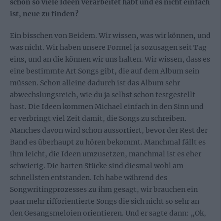
schon so viele Ideen verarbeitet habt und es nicht einfach
ist, neue zu finden?
Ein bisschen von Beidem. Wir wissen, was wir können, und
was nicht. Wir haben unsere Formel ja sozusagen seit Tag
eins, und an die können wir uns halten. Wir wissen, dass es
eine bestimmte Art Songs gibt, die auf dem Album sein
müssen. Schon alleine dadurch ist das Album sehr
abwechslungsreich, wie du ja selbst schon festgestellt
hast. Die Ideen kommen Michael einfach in den Sinn und
er verbringt viel Zeit damit, die Songs zu schreiben.
Manches davon wird schon aussortiert, bevor der Rest der
Band es überhaupt zu hören bekommt. Manchmal fällt es
ihm leicht, die Ideen umzusetzen, manchmal ist es eher
schwierig. Die harten Stücke sind diesmal wohl am
schnellsten entstanden. Ich habe während des
Songwritingprozesses zu ihm gesagt, wir brauchen ein
paar mehr rifforientierte Songs die sich nicht so sehr an
den Gesangsmeloien orientieren. Und er sagte dann: „Ok,