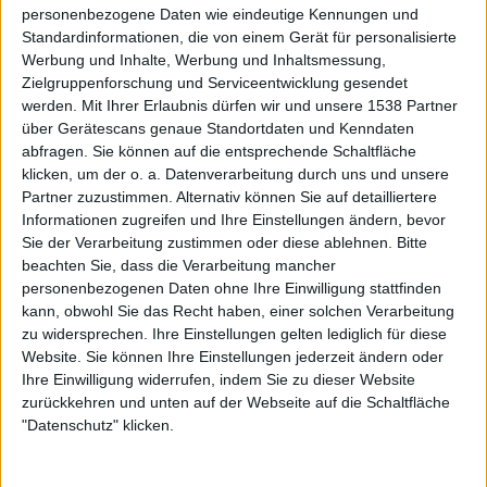
der Varianten stellen wir dann fest, dass es genau diese ist,
personenbezogene Daten wie eindeutige Kennungen und
nach der wir gesucht haben. Er ist schon offen für unsere
Standardinformationen, die von einem Gerät für personalisierte
Werbung und Inhalte, Werbung und Inhaltsmessung,
Ideen, aber es gibt auch Sachen, die ihn nicht überzeugen.
Zielgruppenforschung und Serviceentwicklung gesendet
Und da hat er das letzte Wort, denn er muss es singen, und
werden.
Mit Ihrer Erlaubnis dürfen wir und unsere 1538 Partner
er steht im Rampenlicht.
über Gerätescans genaue Standortdaten und Kenndaten
Und bei den Texten halten wir uns ganz raus. Das ist
abfragen. Sie können auf die entsprechende Schaltfläche
alleine sein Metier.
klicken, um der o. a. Datenverarbeitung durch uns und unsere
Partner zuzustimmen. Alternativ können Sie auf detailliertere
Spricht er mit euch über seine Texte? Einige seiner Lyrics
Informationen zugreifen und Ihre Einstellungen ändern, bevor
scheinen diesmal sehr persönlich zu sein, etwa die Single
Sie der Verarbeitung zustimmen oder diese ablehnen.
Bitte
„Fallen“ oder auch ein paar andere.
beachten Sie, dass die Verarbeitung mancher
personenbezogenen Daten ohne Ihre Einwilligung stattfinden
kann, obwohl Sie das Recht haben, einer solchen Verarbeitung
Die Texte werden immer zu allerletzt gemacht, deshalb
zu widersprechen. Ihre Einstellungen gelten lediglich für diese
sprechen wir darüber nie so im Detail. Die Texte sind
Website. Sie können Ihre Einstellungen jederzeit ändern oder
manchmal noch nicht mal beim Proben fertig.
Ihre Einwilligung widerrufen, indem Sie zu dieser Website
zurückkehren und unten auf der Webseite auf die Schaltfläche
Thanks war ja auch schon im Liveset, lange bevor es
"Datenschutz" klicken.
überhaupt einen Text hatte.