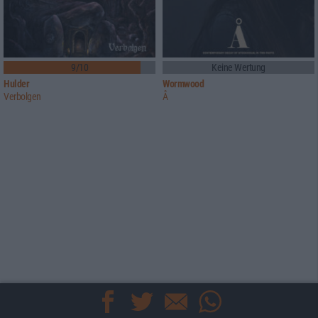
9/10
Keine Wertung
Hulder
Wormwood
Verbolgen
Å