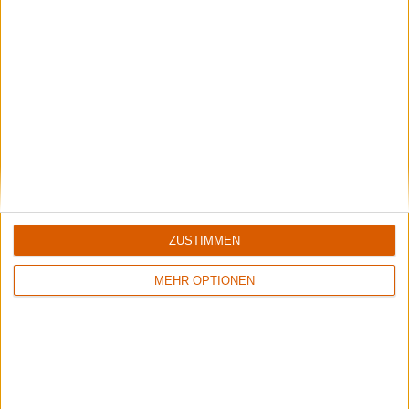
Nach Genres filtern
►︎
Alben von Volbeat
ZUSTIMMEN
MEHR OPTIONEN
Review
Review
16
8/10
7/10
Volbeat
Volbeat
God Of Angels Trust
Servant Of The Mind