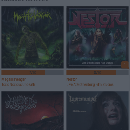
1
7/10
8/10
Megascavenger
Nestor
Toxic Noxious Undeath
Live At Gothenburg Film Studios