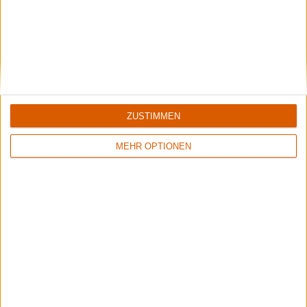
Unser Livebericht zum Konzert von Opeth und Blood Incantation im
Amphitheater von Pompeji.
Aktuelle Reviews
ZUSTIMMEN
MEHR OPTIONEN
7/10
9/10
Volbeat
Demon
Servant Of The Mind
Night Of The Demon