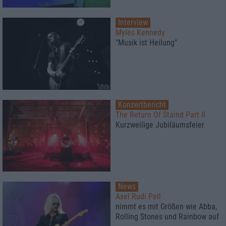
Interview
Myles Kennedy
"Musik ist Heilung"
Konzertbericht
The Return Of Staind Part II
Kurzweilige Jubiläumsfeier
News
Axel Rudi Pell
nimmt es mit Größen wie Abba,
Rolling Stones und Rainbow auf