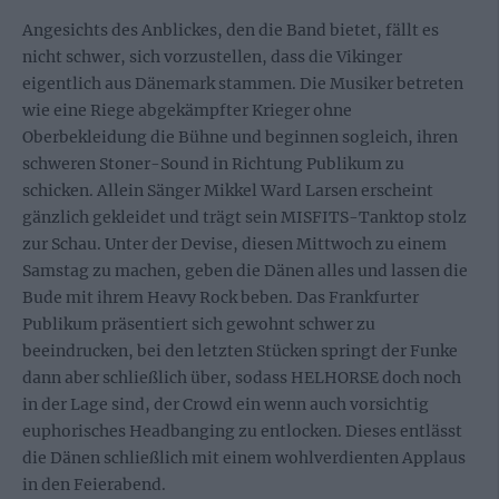
Angesichts des Anblickes, den die Band bietet, fällt es
nicht schwer, sich vorzustellen, dass die Vikinger
eigentlich aus Dänemark stammen. Die Musiker betreten
wie eine Riege abgekämpfter Krieger ohne
Oberbekleidung die Bühne und beginnen sogleich, ihren
schweren Stoner-Sound in Richtung Publikum zu
schicken. Allein Sänger Mikkel Ward Larsen erscheint
gänzlich gekleidet und trägt sein MISFITS-Tanktop stolz
zur Schau. Unter der Devise, diesen Mittwoch zu einem
Samstag zu machen, geben die Dänen alles und lassen die
Bude mit ihrem Heavy Rock beben. Das Frankfurter
Publikum präsentiert sich gewohnt schwer zu
beeindrucken, bei den letzten Stücken springt der Funke
dann aber schließlich über, sodass HELHORSE doch noch
in der Lage sind, der Crowd ein wenn auch vorsichtig
euphorisches Headbanging zu entlocken. Dieses entlässt
die Dänen schließlich mit einem wohlverdienten Applaus
in den Feierabend.