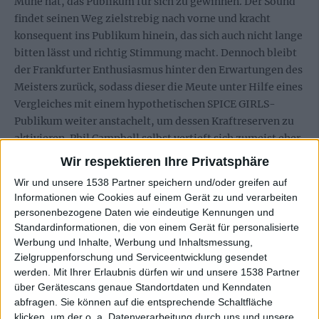
Mühe hat, das Publikum für sich zu gewinnen. Der Sound
findet seinen Weg zielstrebig nach vorne und kracht
konsequent ins Publikum hinein, das sich auch nicht lange
bitten lässt und richtig Stimmung macht. Dennoch bleibt
der Frankfurter Enthusiasmus hinter den Erwartungen des
Meisters zurück, sodass dieser die Meute unter Hilfe eines
Vergleiches mit einem hypothetischen SPICE GIRLS-
Publikum weiter anstachelt, um dessen Kraftreserven zu
aktivieren. Phil Campbell selbst vertieft sich zumeist eher
in seine Gitarrenarbeit und überlässt seinen Söhnen
Wir respektieren Ihre Privatsphäre
respektive Sänger Neil Starr das Rampenlicht. So richtig
Wir und unsere 1538 Partner speichern und/oder greifen auf
kommt das Publikum immer dann in Fahrt, wenn die Band
Informationen wie Cookies auf einem Gerät zu und verarbeiten
einige der MOTÖRHEAD-Klassiker darbietet, was
personenbezogene Daten wie eindeutige Kennungen und
selbstverständlich mit „Ace Of Spades“ seinen absoluten
Standardinformationen, die von einem Gerät für personalisierte
Siedepunkt erreicht. Doch auch beim HAWKWIND-Song
Werbung und Inhalte, Werbung und Inhaltsmessung,
„Silver Machine“ geht es rund vor der Bühne.
Zielgruppenforschung und Serviceentwicklung gesendet
werden.
Mit Ihrer Erlaubnis dürfen wir und unsere 1538 Partner
über Gerätescans genaue Standortdaten und Kenndaten
Galerie mit 20 Bildern: Phil Campbell And The Bastard Sons -
abfragen. Sie können auf die entsprechende Schaltfläche
Germany 2018
klicken, um der o. a. Datenverarbeitung durch uns und unsere