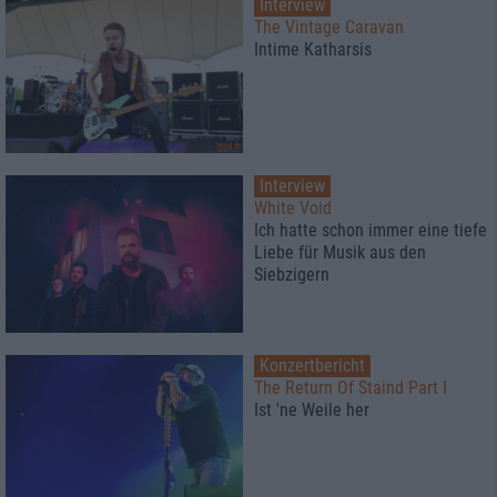
Interview
The Vintage Caravan
Intime Katharsis
Interview
White Void
Ich hatte schon immer eine tiefe
Liebe für Musik aus den
Siebzigern
Konzertbericht
The Return Of Staind Part I
Ist 'ne Weile her