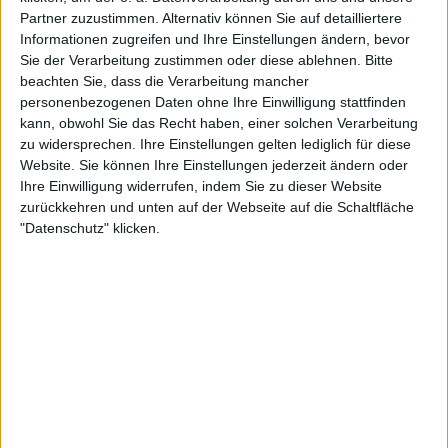
Partner zuzustimmen. Alternativ können Sie auf detailliertere
Informationen zugreifen und Ihre Einstellungen ändern, bevor
Sie der Verarbeitung zustimmen oder diese ablehnen.
Bitte
beachten Sie, dass die Verarbeitung mancher
personenbezogenen Daten ohne Ihre Einwilligung stattfinden
kann, obwohl Sie das Recht haben, einer solchen Verarbeitung
Insgesamt präsentieren sich beide Bands also aufgeweckt
zu widersprechen. Ihre Einstellungen gelten lediglich für diese
Website. Sie können Ihre Einstellungen jederzeit ändern oder
und liefern dem Publikum einen erfolgreichen,
Ihre Einwilligung widerrufen, indem Sie zu dieser Website
denkwürdigen Abend, der natürlich im Zeichen des
zurückkehren und unten auf der Webseite auf die Schaltfläche
MOTÖRHEAD-Gitarristen steht und auch als eine
"Datenschutz" klicken.
liebevolle Hommage an Lemmy gesehen werden kann.
Nach einer Zugabe entlässt die Band das Publikum
schließlich in den Abend, während dieses um
eine gelungene Konzerterfahrung reicher ist.
Fotos:
Thomas von Schaewen
(aus Mannheim)
Text:
Michael Klaas
(aus Frankfurt)