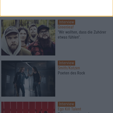
Interview
Greenleaf
"Wir wollten, dass die Zuhörer
etwas fühlen".
Interview
Smith/Kotzen
Poeten des Rock
Interview
Ego Kill Talent