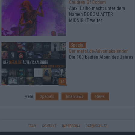
Children Of Bodom
Alexi Laiho macht unter dem
Namen BODOM AFTER
MIDNIGHT weiter
Special
Der metal.de-Adventskalender
Die 100 besten Alben des Jahres
14
Mehr
Specials
Interviews
News
TEAM
KONTAKT
IMPRESSUM
DATENSCHUTZ