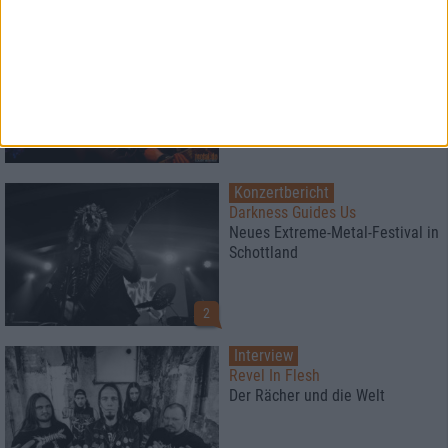
Konzertbericht
Månegarm & Einherjer
Eight Dates Of Hel Tour 2019
Konzertbericht
Darkness Guides Us
Neues Extreme-Metal-Festival in
Schottland
2
Interview
Revel In Flesh
Der Rächer und die Welt