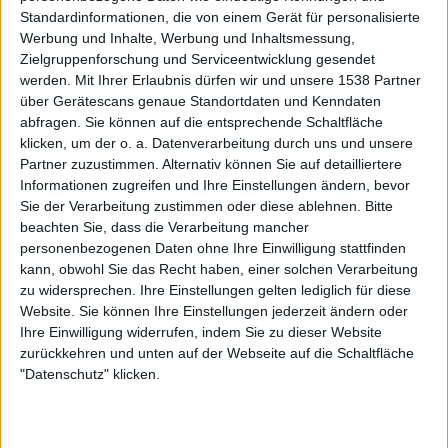
Das Publikum hat die gesamte Zeit sehr ruhig und
Standardinformationen, die von einem Gerät für personalisierte
geduldig ausgeharrt und steigt nun mit einem sachten
Werbung und Inhalte, Werbung und Inhaltsmessung,
Kopfnicken auf die Musik der Kölner ein. Dieses geht in
Zielgruppenforschung und Serviceentwicklung gesendet
werden.
Mit Ihrer Erlaubnis dürfen wir und unsere 1538 Partner
zunehmend Applaus über und FOR ALL THIS BLOODSHED
über Gerätescans genaue Standortdaten und Kenndaten
legen ihre Anspannung sichtlich nach und nach ab. Das
abfragen. Sie können auf die entsprechende Schaltfläche
tiefe Growlen von Rage wird zunehmend sicherer und auf
klicken, um der o. a. Datenverarbeitung durch uns und unsere
der Bühne beginnen auch die anderen Musiker der Band
Partner zuzustimmen. Alternativ können Sie auf detailliertere
sich ein Beispiel an ihrer Frontfrau zu nehmen und
Informationen zugreifen und Ihre Einstellungen ändern, bevor
bewegen sich immer mehr. Nach zwei Liedern und gerade
Sie der Verarbeitung zustimmen oder diese ablehnen.
Bitte
warm geworden, zeichnet sich eigentlich schon wieder das
beachten Sie, dass die Verarbeitung mancher
personenbezogenen Daten ohne Ihre Einwilligung stattfinden
Ende ab. Die Spielzeit ist bis 19:00Uhr angesetzt. Da das
kann, obwohl Sie das Recht haben, einer solchen Verarbeitung
Publikum Gefallen an dem zu finden scheint, was es zu
zu widersprechen. Ihre Einstellungen gelten lediglich für diese
hören bekommt, bekommen FOR ALL THIS BLOODSHED
Website. Sie können Ihre Einstellungen jederzeit ändern oder
nach und nach mehr Zeit geschenkt, bis sie letztendlich ihr
Ihre Einwilligung widerrufen, indem Sie zu dieser Website
komplettes Set spielen konnten.
zurückkehren und unten auf der Webseite auf die Schaltfläche
"Datenschutz" klicken.
Die Crew legt sich jetzt umso mehr ins Zeug, um die
zeitliche Differenz einzuholen und SUFFOKATE annähernd
pünktlich auf die Bühne zu lassen.