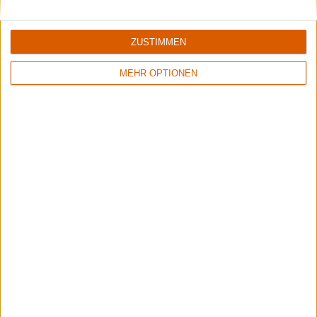
Rekordspende von 105.000 Euro für Kinder- und
Jugendprojekte
ZUSTIMMEN
MEHR OPTIONEN
Interview
Neaera
"Das Leben und unser Planet sind kostbare Wunder, die es
wert sind, gehegt und geschützt zu werden."