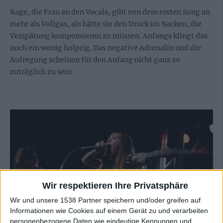
Rage, die Frau an den Vocals, gibt von dem ersten Song an
mehr als Vollgas, als hätte sie den Druck im Nacken, die
Verspätung kompensieren zu müssen. Anfangs klingt das
noch ein wenig holprig. Das negative Adrenalin und die
Aufregung scheinen für den Anfang nicht ganz so
zuträglich zu sein.
Wir respektieren Ihre Privatsphäre
Wir und unsere 1538 Partner speichern und/oder greifen auf
Informationen wie Cookies auf einem Gerät zu und verarbeiten
personenbezogene Daten wie eindeutige Kennungen und