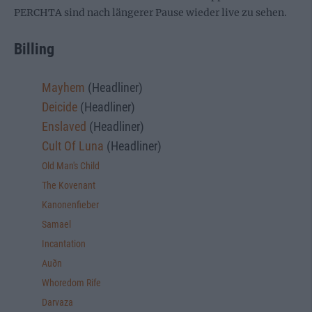
PERCHTA sind nach längerer Pause wieder live zu sehen.
Billing
Mayhem
(Headliner)
Deicide
(Headliner)
Enslaved
(Headliner)
Cult Of Luna
(Headliner)
Old Man's Child
The Kovenant
Kanonenfieber
Samael
Incantation
Auðn
Whoredom Rife
Darvaza