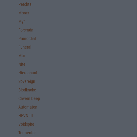
Perchta
Morax
Myr
Forsmán
Primordial
Funeral
Múr
Nite
Hierophant
Sovereign
Blodknoke
Cavern Deep
Automaton
HEVN III
Voidspire
Tormentor