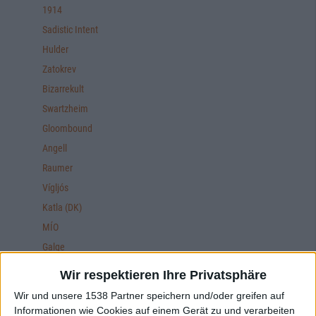
1914
Sadistic Intent
Hulder
Zatokrev
Bizarrekult
Swartzheim
Gloombound
Angell
Raumer
Vígljós
Katla (DK)
MÍO
Galge
Speedslut
Wir respektieren Ihre Privatsphäre
Euthanasia
Wir und unsere 1538 Partner speichern und/oder greifen auf
Villmark
Informationen wie Cookies auf einem Gerät zu und verarbeiten