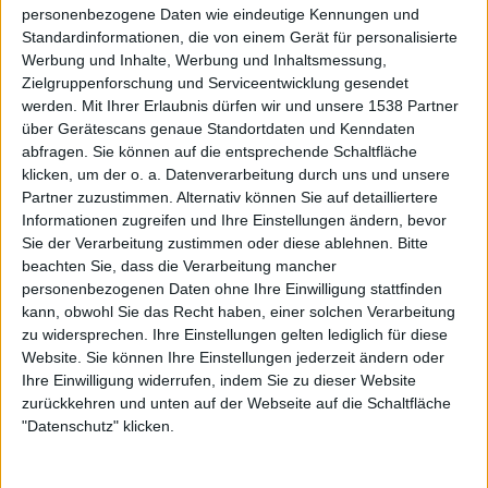
personenbezogene Daten wie eindeutige Kennungen und
Riket
Standardinformationen, die von einem Gerät für personalisierte
Yvris
Werbung und Inhalte, Werbung und Inhaltsmessung,
Subnoir
Zielgruppenforschung und Serviceentwicklung gesendet
werden.
Mit Ihrer Erlaubnis dürfen wir und unsere 1538 Partner
Mortal Fear
über Gerätescans genaue Standortdaten und Kenndaten
abfragen. Sie können auf die entsprechende Schaltfläche
klicken, um der o. a. Datenverarbeitung durch uns und unsere
Partner zuzustimmen. Alternativ können Sie auf detailliertere
Informationen zugreifen und Ihre Einstellungen ändern, bevor
Sie der Verarbeitung zustimmen oder diese ablehnen.
Bitte
beachten Sie, dass die Verarbeitung mancher
personenbezogenen Daten ohne Ihre Einwilligung stattfinden
kann, obwohl Sie das Recht haben, einer solchen Verarbeitung
zu widersprechen. Ihre Einstellungen gelten lediglich für diese
Website. Sie können Ihre Einstellungen jederzeit ändern oder
Ihre Einwilligung widerrufen, indem Sie zu dieser Website
zurückkehren und unten auf der Webseite auf die Schaltfläche
"Datenschutz" klicken.
Galerie mit 26 Bildern: Mayhem - Death Over Europe 2026 in Berlin