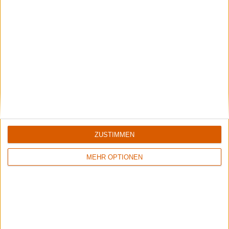
Galerie mit 21 Bildern: Kanonenfieber - Summer Breeze Open Air
2025
ZUSTIMMEN
Galerie mit 20 Bildern: Kanonenfieber - Heidrun Over Europe Tour
MEHR OPTIONEN
2024 in Saarbrücken