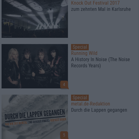
Knock Out Festival 2017
zum zehnten Mal in Karlsruhe
Special
Running Wild
A History In Noise (The Noise
Records Years)
4
Special
metal.de-Redaktion
Durch die Lappen gegangen
5