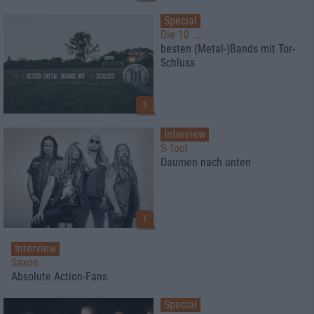
Special
Die 10 ...
besten (Metal-)Bands mit Tor-
Schluss
3
Interview
S-Tool
Daumen nach unten
1
Interview
Saxon
Absolute Action-Fans
Special