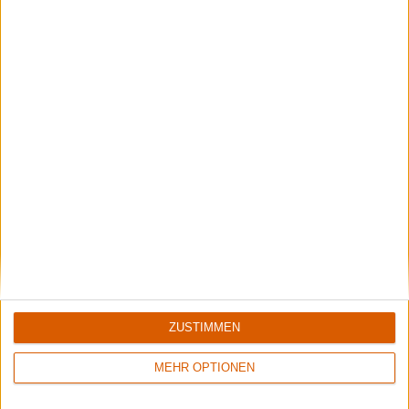
1
1
9/10
8/10
Accept
Memory Garden
Restless And Wild
1349
2
9/10
5/10
ZUSTIMMEN
Diablo Swing Orchestra
The Three Tremors
Swagger & Stroll Down The Rabbit Hole
Guardians Of The Void
MEHR OPTIONEN