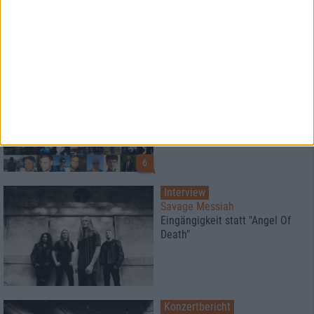
Platz 10 - 1
Special
metal.de
Der große Redaktionspoll 2017
6
Interview
Savage Messiah
Eingängigkeit statt "Angel Of
Death"
Konzertbericht