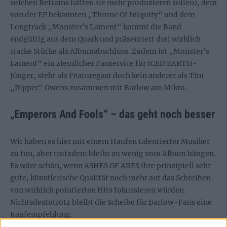
solchen Refrains hätten sie mehr produzieren sollen), dem
von der EP bekannten „Throne Of Iniquity“ und dem
Longtrack „Monster’s Lament“ kommt die Band
endgültig aus dem Quark und präsentiert drei wirklich
starke Stücke als Albumabschluss. Zudem ist „Monster’s
Lament“ ein ziemlicher Fanservice für ICED EARTH-
Jünger, steht als Featuregast doch kein anderer als Tim
„Ripper“ Owens zusammen mit Barlow am Mikro.
„Emperors And Fools“ – das geht noch besser
Wir haben es hier mit einem Haufen talentierter Musiker
zu tun, aber trotzdem bleibt zu wenig vom Album hängen.
Es wäre schön, wenn ASHES OF ARES ihre prinzipiell sehr
gute, künstlerische Qualität noch mehr auf das Schreiben
von wirklich pointierten Hits fokussieren würden.
Nichtsdestotrotz bleibt die Scheibe für Barlow-Fans eine
Kaufempfehlung.