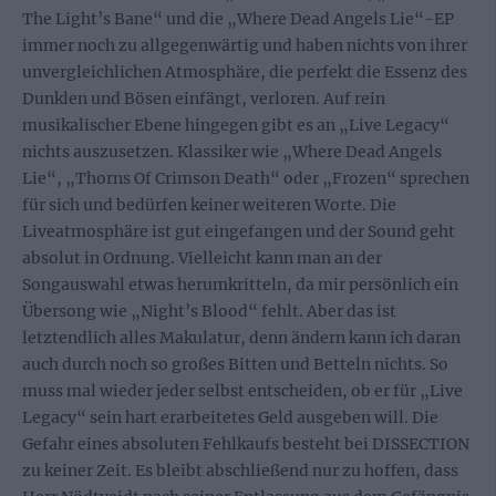
The Light’s Bane“ und die „Where Dead Angels Lie“-EP
immer noch zu allgegenwärtig und haben nichts von ihrer
unvergleichlichen Atmosphäre, die perfekt die Essenz des
Dunklen und Bösen einfängt, verloren. Auf rein
musikalischer Ebene hingegen gibt es an „Live Legacy“
nichts auszusetzen. Klassiker wie „Where Dead Angels
Lie“, „Thorns Of Crimson Death“ oder „Frozen“ sprechen
für sich und bedürfen keiner weiteren Worte. Die
Liveatmosphäre ist gut eingefangen und der Sound geht
absolut in Ordnung. Vielleicht kann man an der
Songauswahl etwas herumkritteln, da mir persönlich ein
Übersong wie „Night’s Blood“ fehlt. Aber das ist
letztendlich alles Makulatur, denn ändern kann ich daran
auch durch noch so großes Bitten und Betteln nichts. So
muss mal wieder jeder selbst entscheiden, ob er für „Live
Legacy“ sein hart erarbeitetes Geld ausgeben will. Die
Gefahr eines absoluten Fehlkaufs besteht bei DISSECTION
zu keiner Zeit. Es bleibt abschließend nur zu hoffen, dass