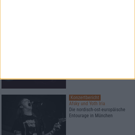
Black Listed Friday
Die 6+6+6 der Woche
8
Special
Podcasttakover mit EMP und
Metalkeller
Konzertbericht
Afsky und Yoth Iria
Die nordisch-ost-europäische
Entourage in München