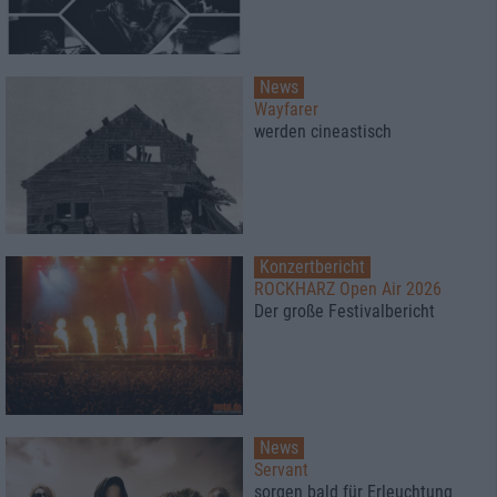
News
Wayfarer
werden cineastisch
Konzertbericht
ROCKHARZ Open Air 2026
Der große Festivalbericht
News
Servant
sorgen bald für Erleuchtung