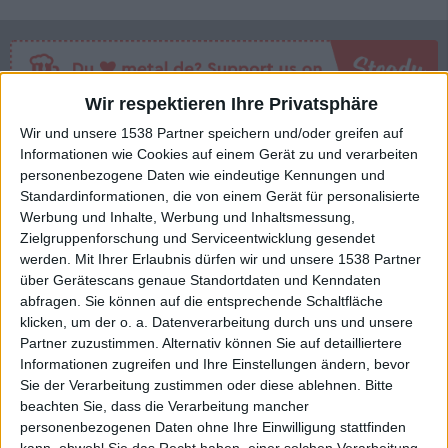
Wir respektieren Ihre Privatsphäre
Dissection - Live Legacy
Wir und unsere 1538 Partner speichern und/oder greifen auf
Informationen wie Cookies auf einem Gerät zu und verarbeiten
personenbezogene Daten wie eindeutige Kennungen und
Standardinformationen, die von einem Gerät für personalisierte
BAND
DISSECTION
Werbung und Inhalte, Werbung und Inhaltsmessung,
WERTUNG
—
Zielgruppenforschung und Serviceentwicklung gesendet
werden.
Mit Ihrer Erlaubnis dürfen wir und unsere 1538 Partner
USER-WERTUNG
7
/
10
über Gerätescans genaue Standortdaten und Kenndaten
STILE
BLACK METAL
abfragen. Sie können auf die entsprechende Schaltfläche
klicken, um der o. a. Datenverarbeitung durch uns und unsere
ANZAHL SONGS
7
Partner zuzustimmen. Alternativ können Sie auf detailliertere
SPIELDAUER
40:11
Informationen zugreifen und Ihre Einstellungen ändern, bevor
RELEASE
2003-02-20
Sie der Verarbeitung zustimmen oder diese ablehnen.
Bitte
beachten Sie, dass die Verarbeitung mancher
LABEL
NUCLEAR BLAST
personenbezogenen Daten ohne Ihre Einwilligung stattfinden
kann, obwohl Sie das Recht haben, einer solchen Verarbeitung