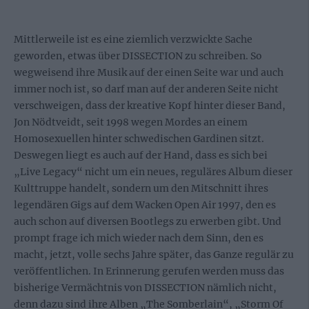
Mittlerweile ist es eine ziemlich verzwickte Sache
geworden, etwas über DISSECTION zu schreiben. So
wegweisend ihre Musik auf der einen Seite war und auch
immer noch ist, so darf man auf der anderen Seite nicht
verschweigen, dass der kreative Kopf hinter dieser Band,
Jon Nödtveidt, seit 1998 wegen Mordes an einem
Homosexuellen hinter schwedischen Gardinen sitzt.
Deswegen liegt es auch auf der Hand, dass es sich bei
„Live Legacy“ nicht um ein neues, reguläres Album dieser
Kulttruppe handelt, sondern um den Mitschnitt ihres
legendären Gigs auf dem Wacken Open Air 1997, den es
auch schon auf diversen Bootlegs zu erwerben gibt. Und
prompt frage ich mich wieder nach dem Sinn, den es
macht, jetzt, volle sechs Jahre später, das Ganze regulär zu
veröffentlichen. In Erinnerung gerufen werden muss das
bisherige Vermächtnis von DISSECTION nämlich nicht,
denn dazu sind ihre Alben „The Somberlain“, „Storm Of