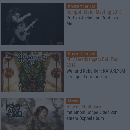
Konzertbericht
Ruhrpott Metal Meeting 2019
Pott zu Asche und Death zu
Mosh
Konzertbericht
MTV Headbangers Ball Tour
2019
Wut und Rebellion: KATAKLYSM
zerlegen Saarbrücken
News
Heaven Shall Burn
mit einem Doppelvideo von
einem Doppelalbum