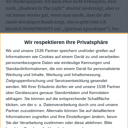
der Nackengegend. Ich kann zwar nicht behaupten, dass
mich „Shadows In The Light“ absolut niedersägt, aber es
tut immer wieder gut, wenn man merkt, dass die alte
Garde den jungen Bands zeigt, wie es geht (wie z.B.
kürzlich MONSTROSITY mit „Spiritual Apocalypse“). Vor
allem IMMOLATION gönne ich es, wieder in Richtung alter
Wir respektieren Ihre Privatsphäre
Stärke zu tendieren, da sie in ihrer Karriere neben
musikalischen Höhepunkten auch etliche Tiefen zu
Wir und unsere 1538 Partner speichern und/oder greifen auf
verzeichnen haben.
Informationen wie Cookies auf einem Gerät zu und verarbeiten
personenbezogene Daten wie eindeutige Kennungen und
Etwas gewöhnungsbedürftig ist allerdings der sehr
Standardinformationen, die von einem Gerät für personalisierte
Werbung und Inhalte, Werbung und Inhaltsmessung,
dominant ausgesteuerte Gesang. Ziemlich stark im
Zielgruppenforschung und Serviceentwicklung gesendet
Vordergrund lenkt er immer wieder das Augen-, bzw.
werden.
Mit Ihrer Erlaubnis dürfen wir und unsere 1538 Partner
Ohrenmerk auf sich und stiehlt der Instrumentalfraktion
über Gerätescans genaue Standortdaten und Kenndaten
ein wenig die Show. Nichtsdestotrotz bewegt sich die
abfragen. Sie können auf die entsprechende Schaltfläche
Band mit ihrer Produktion noch auf der sicheren Seite.
klicken, um der o. a. Datenverarbeitung durch uns und unsere
Anfangs war ich ein wenig abgeschreckt vom leicht dumpf
Partner zuzustimmen. Alternativ können Sie auf detailliertere
wirkenden Sound, aber nach mehrmaligem Hören wirkt es
Informationen zugreifen und Ihre Einstellungen ändern, bevor
Sie der Verarbeitung zustimmen oder diese ablehnen.
Bitte
erstaunlich frisch und unverbraucht, mal nicht eine