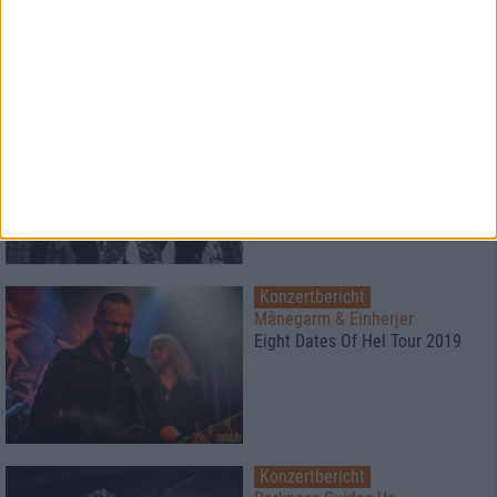
Erfahrungsbericht
28
Interview
Chaos Path
Schicksalhaft und
unausweichlich
Konzertbericht
Månegarm & Einherjer
Eight Dates Of Hel Tour 2019
Konzertbericht