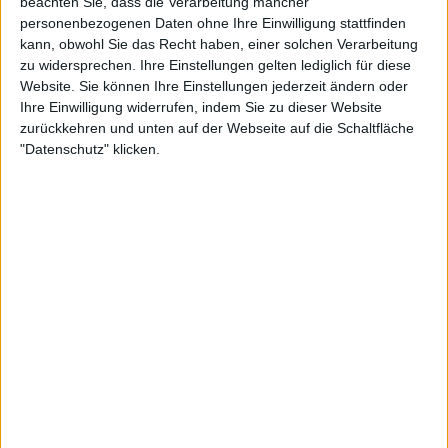
beachten Sie, dass die Verarbeitung mancher
Standard-Supi-Dupi-Produktion in die Lauschlappen
personenbezogenen Daten ohne Ihre Einwilligung stattfinden
geblasen zu bekommen. Es geht auch mit einfachen
kann, obwohl Sie das Recht haben, einer solchen Verarbeitung
Mitteln und etwas weniger digitalen Spielereien.
zu widersprechen. Ihre Einstellungen gelten lediglich für diese
Zumindest klingt es ehrlicher.
Website. Sie können Ihre Einstellungen jederzeit ändern oder
Ihre Einwilligung widerrufen, indem Sie zu dieser Website
IMMOLATION-Kenner und -Liebhaber kommen auf jeden
zurückkehren und unten auf der Webseite auf die Schaltfläche
Fall auf ihre Kosten und ich wage sogar zu behaupten,
"Datenschutz" klicken.
dass die Todesmetaller mit „Shadows In The Light“ einen
deutlich größeren Kraftschlag ausgeübt haben, als mit den
drei Vorgängern. Old-School-Death-Metal direkt in die
Magengrube. Wenn sie dieses Level halten können, ist mit
IMMOLATION sicher auch in Zukunft noch zu rechnen.
Zur Startseite
10.05.2007