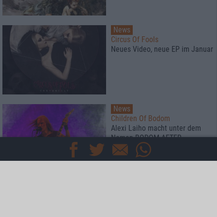
News
Circus Of Fools
Neues Video, neue EP im Januar
News
Children Of Bodom
Alexi Laiho macht unter dem
Namen BODOM AFTER
MIDNIGHT weiter
Special
Der metal.de-Adventskalender
Die 100 besten Alben des Jahres