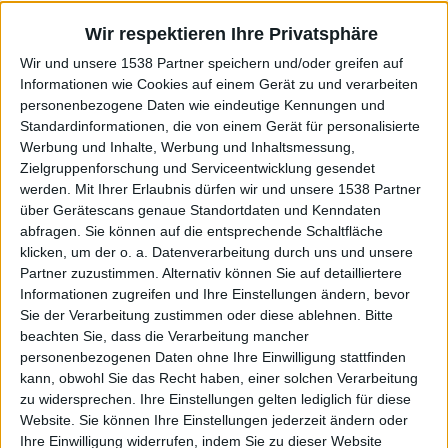
Spektrums. Das geht soweit, dass Synthie-Streicher in
Wir respektieren Ihre Privatsphäre
„Hollow Dying Man“ die Gitarre und damit nicht zuletzt
Wir und unsere 1538 Partner speichern und/oder greifen auf
auch Windstein selbst samtig umgarnen. Die Wirken hier
Informationen wie Cookies auf einem Gerät zu und verarbeiten
und da zugegeben ein bisschen billig, sind aber subtil
personenbezogene Daten wie eindeutige Kennungen und
genug, um damit nicht zu sehr auf die Nerven zu gehen.
Standardinformationen, die von einem Gerät für personalisierte
Etwas subtiler verhält es sich da an anderer Stelle, wenn
Werbung und Inhalte, Werbung und Inhaltsmessung,
die gleichen Synths in „The Ugly Truth“ etwas
Zielgruppenforschung und Serviceentwicklung gesendet
behutsamer eingesetzt werden.
werden.
Mit Ihrer Erlaubnis dürfen wir und unsere 1538 Partner
über Gerätescans genaue Standortdaten und Kenndaten
In Sachen Songwriting hält sich Kirk Windstein
abfragen. Sie können auf die entsprechende Schaltfläche
klicken, um der o. a. Datenverarbeitung durch uns und unsere
überwiegend an einfache Strukturen. Hier gibt es
Partner zuzustimmen. Alternativ können Sie auf detailliertere
eingängige Songs zu hören, die entweder mit klassischen
Informationen zugreifen und Ihre Einstellungen ändern, bevor
Doom-Licks oder nur leicht angezerrten Riffs dargeboten
Sie der Verarbeitung zustimmen oder diese ablehnen.
Bitte
werden und rhythmisch ziemlich träge unterwegs sind.
beachten Sie, dass die Verarbeitung mancher
Diese werden aber atmosphärisch geschmackvoll
personenbezogenen Daten ohne Ihre Einwilligung stattfinden
ausgeschmückt, sei es eben durch besagte Synthesizer
kann, obwohl Sie das Recht haben, einer solchen Verarbeitung
oder eben durch den Einsatz zahlreicher Hall-Effekte. Die
zu widersprechen. Ihre Einstellungen gelten lediglich für diese
Website. Sie können Ihre Einstellungen jederzeit ändern oder
Produktion untermalt dies noch zusätzlich mit einem
Ihre Einwilligung widerrufen, indem Sie zu dieser Website
Sound, der sich gut mit besagten Effekten und den