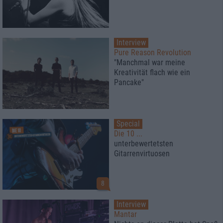
Interview
Pure Reason Revolution
"Manchmal war meine
Kreativität flach wie ein
Pancake"
Special
Die 10 ...
unterbewertetsten
Gitarrenvirtuosen
8
Interview
Mantar