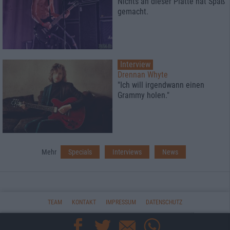
Nichts an dieser Platte hat Spaß
gemacht.
Interview
Drennan Whyte
"Ich will irgendwann einen
Grammy holen."
Mehr
Specials
Interviews
News
TEAM
KONTAKT
IMPRESSUM
DATENSCHUTZ