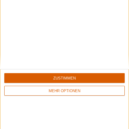
Aktuell
ZUSTIMMEN
MEHR OPTIONEN
Summer Breeze Gewinnspiel
Kocht mit Starkoch Lucki Maurer