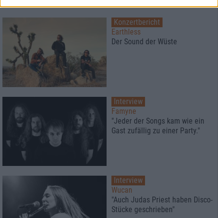
Konzertbericht
Earthless
Der Sound der Wüste
Interview
Famyne
"Jeder der Songs kam wie ein
Gast zufällig zu einer Party."
Interview
Wucan
"Auch Judas Priest haben Disco-
Stücke geschrieben"