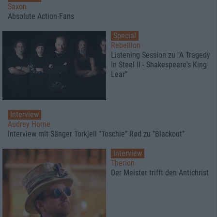
Saxon
Absolute Action-Fans
Special
Rebellion
Listening Session zu "A Tragedy
In Steel II - Shakespeare's King
Lear"
Interview
Audrey Horne
Interview mit Sänger Torkjell "Toschie" Rød zu "Blackout"
Interview
Therion
Der Meister trifft den Antichrist