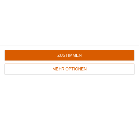
ZUSTIMMEN
MEHR OPTIONEN
Rockharz 2026
Das meint die Redaktion
Aktuelle Reviews