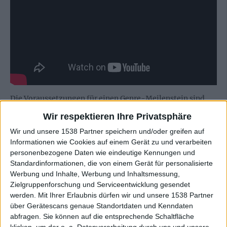
Die Voraussetzungen für einen Genre-Meilenstein sind
also nicht schlecht, dennoch ist „Odyssey Into The Grey“
Wir respektieren Ihre Privatsphäre
letztlich „nur“ ein sehr gutes Album geworden. Große
Wir und unsere 1538 Partner speichern und/oder greifen auf
Schwächen lassen LOST IN GREY nicht erkennen, vielmehr
Informationen wie Cookies auf einem Gerät zu und verarbeiten
sind es lauter kleine Nickeligkeiten, die der Perfektion im
personenbezogene Daten wie eindeutige Kennungen und
Weg stehen. So verfügt die Band mit Anne Lill Rajala und
Standardinformationen, die von einem Gerät für personalisierte
Emily Leone über zwei begabte Sängerinnen, macht aber
Werbung und Inhalte, Werbung und Inhaltsmessung,
zu wenig aus dem Wechselspiel der beiden Stimmen,
Zielgruppenforschung und Serviceentwicklung gesendet
werden.
Mit Ihrer Erlaubnis dürfen wir und unsere 1538 Partner
während die vereinzelten männlichen Gesangsparts von
über Gerätescans genaue Standortdaten und Kenndaten
Harri Koskela qualitativ deutlich abfallen und der als
abfragen. Sie können auf die entsprechende Schaltfläche
Stilmittel überstrapazierte Kinderchor den Kitschfaktor
klicken, um der o. a. Datenverarbeitung durch uns und unsere