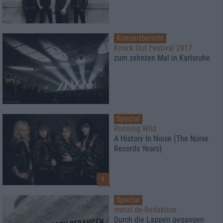
Konzertbericht
Knock Out Festival 2017
zum zehnten Mal in Karlsruhe
Special
Running Wild
A History In Noise (The Noise
Records Years)
4
Special
metal.de-Redaktion
Durch die Lappen gegangen