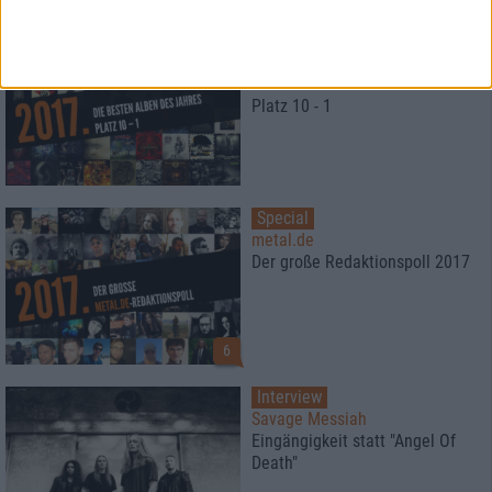
Special
Die besten Alben des Jahres
2017
Platz 10 - 1
Special
metal.de
Der große Redaktionspoll 2017
6
Interview
Savage Messiah
Eingängigkeit statt "Angel Of
Death"