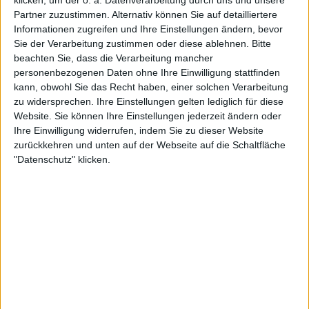
unnötig weit in die Höhe treibt.
Partner zuzustimmen. Alternativ können Sie auf detailliertere
Informationen zugreifen und Ihre Einstellungen ändern, bevor
Erst heftig schwedisch, dann folkig finnisch
Sie der Verarbeitung zustimmen oder diese ablehnen.
Bitte
beachten Sie, dass die Verarbeitung mancher
personenbezogenen Daten ohne Ihre Einwilligung stattfinden
Die erste Dreiviertelstunde powern LOST IN GREY
kann, obwohl Sie das Recht haben, einer solchen Verarbeitung
ziemlich atemlos durch, was in einer beeindruckend
zu widersprechen. Ihre Einstellungen gelten lediglich für diese
heftigen Interpretation des schwedischen Traditionals
Website. Sie können Ihre Einstellungen jederzeit ändern oder
„Vem Kan Segla Förutan Vind“ gipfelt. Erst dann gibt es
Ihre Einwilligung widerrufen, indem Sie zu dieser Website
zurückkehren und unten auf der Webseite auf die Schaltfläche
mit der Ballade „Hailuoto“ eine Verschnaufpause mit
"Datenschutz" klicken.
finnischem Gesang und starken Folk-Vibes. Dieser
ausufernde Ruhepunkt drückt den Spannungsbogen stark
nach unten, bevor LOST IN GREY mit dem elfminütigen
Titelsong das Ruder noch einmal komplett herumreißen.
Mit dem Spoken-Word-Zwischenspiel kurz vor Schluss
wird dann plötzlich klar, wie sehr der strukturelle
Gesamtaufbau des „Odyssey Into The Grey“-Albums
jenem von
NIGHTWISHs vorletztem Album
ähnelt.