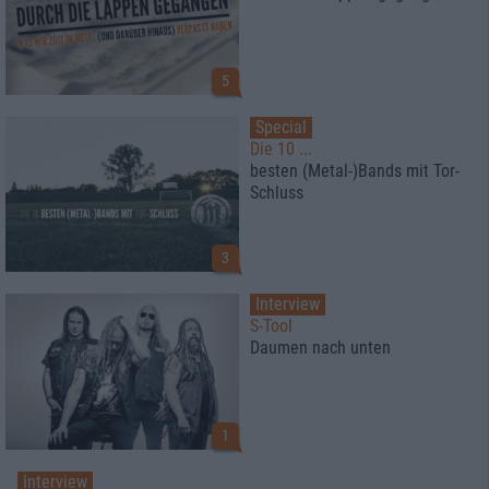
5
Special
Die 10 ...
besten (Metal-)Bands mit Tor-
Schluss
3
Interview
S-Tool
Daumen nach unten
1
Interview