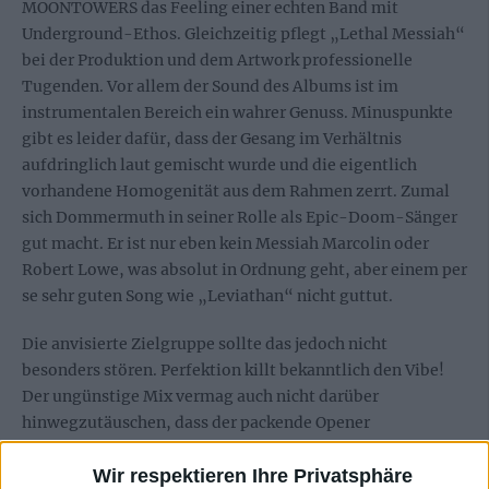
MOONTOWERS das Feeling einer echten Band mit
Underground-Ethos. Gleichzeitig pflegt „Lethal Messiah“
bei der Produktion und dem Artwork professionelle
Tugenden. Vor allem der Sound des Albums ist im
instrumentalen Bereich ein wahrer Genuss. Minuspunkte
gibt es leider dafür, dass der Gesang im Verhältnis
aufdringlich laut gemischt wurde und die eigentlich
vorhandene Homogenität aus dem Rahmen zerrt. Zumal
sich Dommermuth in seiner Rolle als Epic-Doom-Sänger
gut macht. Er ist nur eben kein Messiah Marcolin oder
Robert Lowe, was absolut in Ordnung geht, aber einem per
se sehr guten Song wie „Leviathan“ nicht guttut.
Die anvisierte Zielgruppe sollte das jedoch nicht
besonders stören. Perfektion killt bekanntlich den Vibe!
Der ungünstige Mix vermag auch nicht darüber
hinwegzutäuschen, dass der packende Opener
„Towerlords“, der Galoppritt „Kenoma“ oder der epische
Abschluss „Prometheus“ tolle Songs mit starken Riffs
Wir respektieren Ihre Privatsphäre