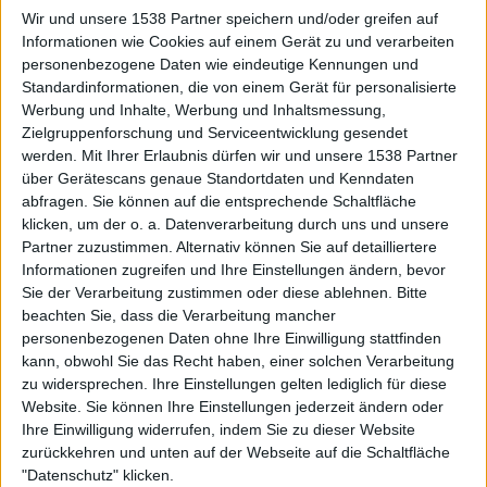
bieten, die der Slo-Mi-Fangemeinde sehr gut reinlaufen
Wir und unsere 1538 Partner speichern und/oder greifen auf
werden. Besonders spannend ist, dass man Kuschkes Stil
Informationen wie Cookies auf einem Gerät zu und verarbeiten
in der Gitarrenarbeit deutlich heraushört, obwohl es
personenbezogene Daten wie eindeutige Kennungen und
Standardinformationen, die von einem Gerät für personalisierte
zwischen Epic Doom und Blackened Thrash äußerlich nur
Werbung und Inhalte, Werbung und Inhaltsmessung,
wenige Gemeinsamkeiten gibt. Aber hört euch
Zielgruppenforschung und Serviceentwicklung gesendet
beispielsweise den Titelsong oder „Towerlords“ an und
werden.
Mit Ihrer Erlaubnis dürfen wir und unsere 1538 Partner
ihr findet so einige DESASTER-Riffs auf
über Gerätescans genaue Standortdaten und Kenndaten
fünfundzwanzigprozentiger Geschwindigkeit.
abfragen. Sie können auf die entsprechende Schaltfläche
klicken, um der o. a. Datenverarbeitung durch uns und unsere
„Lethal Messiah“ – gutes Album, diskutabler
Partner zuzustimmen. Alternativ können Sie auf detailliertere
Informationen zugreifen und Ihre Einstellungen ändern, bevor
Mix
Sie der Verarbeitung zustimmen oder diese ablehnen.
Bitte
beachten Sie, dass die Verarbeitung mancher
Mit „Lethal Messiah“ ist MOONTOWERS ein
personenbezogenen Daten ohne Ihre Einwilligung stattfinden
hochkarätiges Epic-Doom-Album gelungen, dessen
kann, obwohl Sie das Recht haben, einer solchen Verarbeitung
zu widersprechen. Ihre Einstellungen gelten lediglich für diese
Genuss auf Dauer leider durch den unbalanciert
Website. Sie können Ihre Einstellungen jederzeit ändern oder
dominanten Gesang im Mix geschmälert wird. Subjektiv
Ihre Einwilligung widerrufen, indem Sie zu dieser Website
natürlich, denn man kann das natürlich ganz anders
zurückkehren und unten auf der Webseite auf die Schaltfläche
wahrnehmen und dann ist das Album volle acht Punkte
"Datenschutz" klicken.