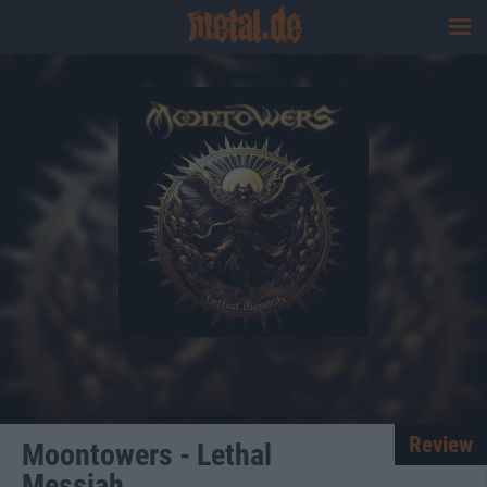
Review
Moontowers - Lethal
Messiah