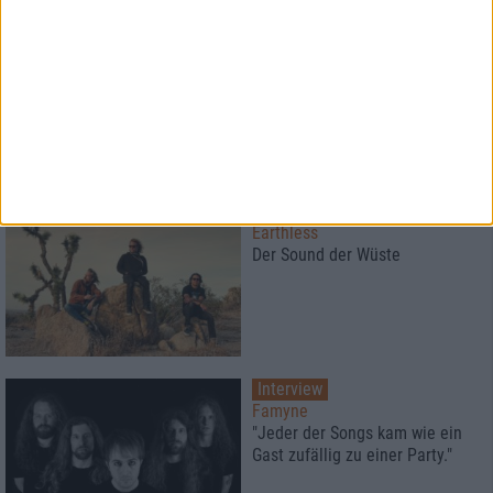
Konzertbericht
Destruction
Gegen alle Widerstände
Konzertbericht
Earthless
Der Sound der Wüste
Interview
Famyne
"Jeder der Songs kam wie ein
Gast zufällig zu einer Party."