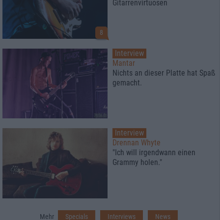
Gitarrenvirtuosen
8
Interview
Mantar
Nichts an dieser Platte hat Spaß
gemacht.
Interview
Drennan Whyte
"Ich will irgendwann einen
Grammy holen."
Mehr
Specials
Interviews
News