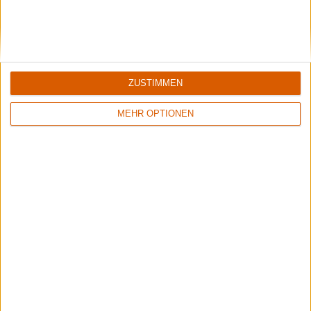
Black Listed Friday – Die 6+6+6 der Woche
Vocals sind wichtig: Hier kommen Stars, Statements und Stammhalter des
ZUSTIMMEN
Gesangs.
MEHR OPTIONEN
Summer Breeze Gewinnspiel
Kocht mit Starkoch Lucki Maurer