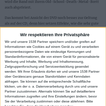
wird die Band mit ihrem Old-School-Death-Metal-Brett
auch abgefeiert.
Das kommt bei Ansicht der DVD noch besser zur Geltung
als auf der CD, denn hier setzen Effekte, wie die sehr gute
Lightshow und die Präsenz der Musiker auf der Bühne
Wir respektieren Ihre Privatsphäre
noch zusätzliche Akzente. Die Band agiert, als hätte es den
Split nie gegeben, und mit Marc Reign ist ja zudem noch
Wir und unsere 1538 Partner speichern und/oder greifen auf
ein neuer, sehr guter Drummer mit an Bord, der die Songs
Informationen wie Cookies auf einem Gerät zu und verarbeiten
personenbezogene Daten wie eindeutige Kennungen und
noch zusätzlich nach vorne peitscht. Auch das
Standardinformationen, die von einem Gerät für personalisierte
Bonusmaterial der DVD kann sich sehen lassen. Neben
Werbung und Inhalte, Werbung und Inhaltsmessung,
allen offiziellen Clips der Band (von denen mir nach wie
Zielgruppenforschung und Serviceentwicklung gesendet
vor „Under The Surface“ am besten gefällt), gibt es noch
werden.
Mit Ihrer Erlaubnis dürfen wir und unsere 1538 Partner
jeweils zwei Songs vom Rock Hard Festival 2011 und der
über Gerätescans genaue Standortdaten und Kenndaten
Warm-Up Show in Wermelskirchen zu sehen, wobei sich
abfragen. Sie können auf die entsprechende Schaltfläche
die Band bei letzterem Gig noch nicht zu hundert Prozent
klicken, um der o. a. Datenverarbeitung durch uns und unsere
Partner zuzustimmen. Alternativ können Sie auf detailliertere
eingespielt präsentiert.
Informationen zugreifen und Ihre Einstellungen ändern, bevor
Sie der Verarbeitung zustimmen oder diese ablehnen.
Bitte
Es ist also schön zu sehen, dass MORGOTH wieder da sind,