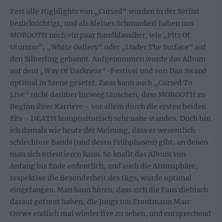
Fast alle Highlights von „Cursed“ wurden in der Setlist
berücksichtigt, und als kleines Schmankerl haben uns
MORGOTH noch ein paar Bandklassiker, wie „Pits Of
Utumno“, „White Gallery“ oder „Under The Surface“ auf
den Silberling gebannt. Aufgenommen wurde das Album
auf dem „Way Of Darkness“-Festival und von Dan Swanö
optimal in Szene gesetzt. Zwar kann auch „Cursed To
Live“ nicht darüber hinweg täuschen, dass MORGOTH zu
Beginn ihrer Karriere – vor allem durch die ersten beiden
EPs – DEATH kompositorisch sehr nahe standen. Doch bin
ich damals wie heute der Meinung, dass es wesentlich
schlechtere Bands (und deren Frühphasen) gibt, an denen
man sich orientieren kann. So knallt das Album von
Anfang bis Ende ordentlich, und auch die Atmosphäre,
respektive die Besonderheit des Gigs, wurde optimal
eingefangen. Man kann hören, dass sich die Fans diebisch
darauf gefreut haben, die Jungs um Frontmann Marc
Grewe endlich mal wieder live zu sehen, und entsprechend