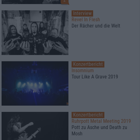
2
Interview
Revel In Flesh
Der Rächer und die Welt
Konzertbericht
Insomnium
Tour Like A Grave 2019
Konzertbericht
Ruhrpott Metal Meeting 2019
Pott zu Asche und Death zu
Mosh