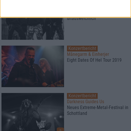
Interview
Chaos Path
Schicksalhaft und
unausweichlich
Konzertbericht
Månegarm & Einherjer
Eight Dates Of Hel Tour 2019
Konzertbericht
Darkness Guides Us
Neues Extreme-Metal-Festival in
Schottland