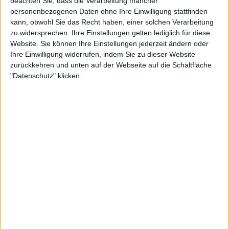
beachten Sie, dass die Verarbeitung mancher
und mit was für einem Album. Ok, ich hätte direkt eine
personenbezogenen Daten ohne Ihre Einwilligung stattfinden
neue Scheibe mit entsprechendem (Old-School) Material
kann, obwohl Sie das Recht haben, einer solchen Verarbeitung
noch ein Stück weit besser gefunden, aber so ist das
zu widersprechen. Ihre Einstellungen gelten lediglich für diese
Comeback auch absolut gelungen. Zumal nicht wenige
Website. Sie können Ihre Einstellungen jederzeit ändern oder
Kritiker der Band derart starke Gigs, wie den auf dem
Ihre Einwilligung widerrufen, indem Sie zu dieser Website
„Way Of Darkness“-Festival, nicht mehr zugetraut haben.
zurückkehren und unten auf der Webseite auf die Schaltfläche
"Datenschutz" klicken.
„Cursed To Live“ ist ein herausragendes Live-Dokument
einer der besten deutschen Death-Metal-Bands.
Zur Startseite
05.06.2012
Colin Büttner