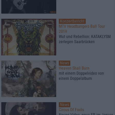
Konzertbericht
MTV Headbangers Ball Tour
2019
Wut und Rebellion: KATAKLYSM
zerlegen Saarbrücken
News
Heaven Shall Burn
mit einem Doppelvideo von
einem Doppelalbum
News
Circus Of Fools
Neues Video, neue EP im Januar