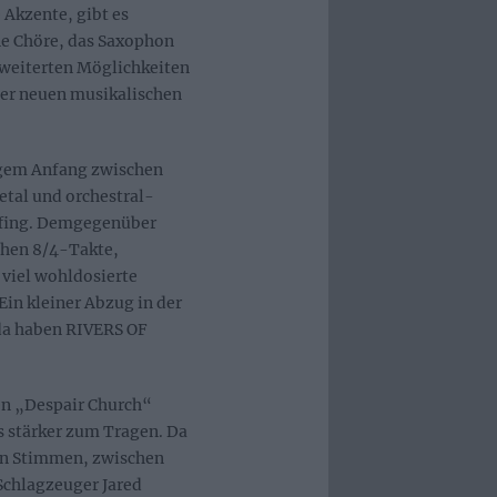
Akzente, gibt es
e Chöre, das Saxophon
erweiterten Möglichkeiten
ner neuen musikalischen
gem Anfang zwischen
tal und orchestral-
iffing. Demgegenüber
chen 8/4-Takte,
 viel wohldosierte
in kleiner Abzug in der
 da haben RIVERS OF
en „Despair Church“
 stärker zum Tragen. Da
en Stimmen, zwischen
Schlagzeuger Jared