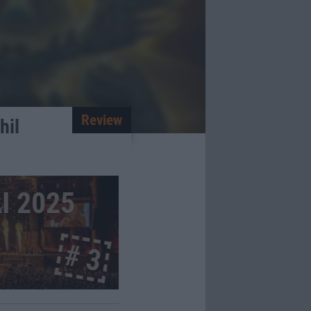
Review
hil
 2025
# 3