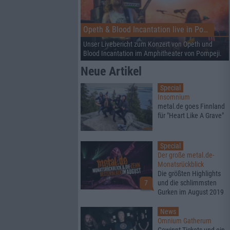
Opeth & Blood Incantation live in Pompeji
Unser Livebericht zum Konzert von Opeth und
Blood Incantation im Amphitheater von Pompeji.
Neue Artikel
Special
Insomnium
metal.de goes Finnland
für "Heart Like A Grave"
Special
Der große metal.de-
Monatsrückblick
Die größten Highlights
7
und die schlimmsten
Gurken im August 2019
News
Omnium Gatherum