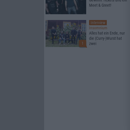
Gewinnt Tickets und ein
Meet & Greet!
Interview
Insomnium
Alles hat ein Ende, nur
die (Curry-)Wurst hat
1
zwei