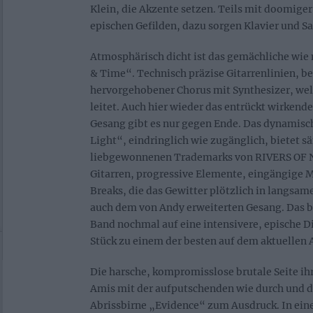
Klein, die Akzente setzen. Teils mit doomiger 
epischen Gefilden, dazu sorgen Klavier und S
Atmosphärisch dicht ist das gemächliche wie
& Time“. Technisch präzise Gitarrenlinien, b
hervorgehobener Chorus mit Synthesizer, we
leitet. Auch hier wieder das entrückt wirken
Gesang gibt es nur gegen Ende. Das dynamisch
Light“, eindringlich wie zugänglich, bietet s
liebgewonnenen Trademarks von RIVERS OF N
Gitarren, progressive Elemente, eingängige M
Breaks, die das Gewitter plötzlich in langsame
auch dem von Andy erweiterten Gesang. Das b
Band nochmal auf eine intensivere, epische 
Stück zu einem der besten auf dem aktuellen
Die harsche, kompromisslose brutale Seite ihr
Amis mit der aufputschenden wie durch und 
Abrissbirne „Evidence“ zum Ausdruck. In eine