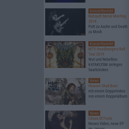
Konzertbericht
Ruhrpott Metal Meeting
2019
Pott zu Asche und Death
zu Mosh
Konzertbericht
MTV Headbangers Ball
Tour 2019
Wut und Rebellion:
KATAKLYSM zerlegen
Saarbrücken
News
Heaven Shall Burn
mit einem Doppelvideo
von einem Doppelalbum
News
Circus Of Fools
Neues Video, neue EP
im Januar