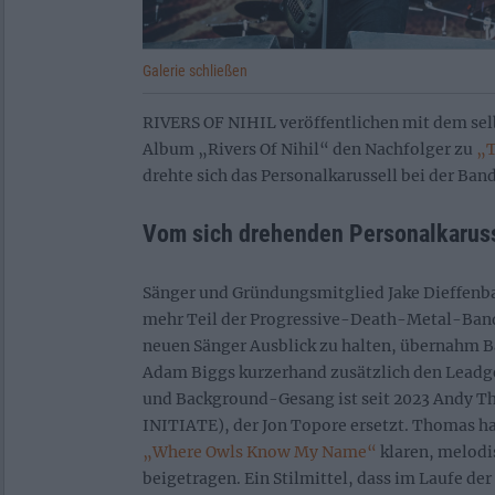
Galerie schließen
RIVERS OF NIHIL veröffentlichen mit dem sel
Album „Rivers Of Nihil“ den Nachfolger zu
„T
drehte sich das Personalkarussell bei der Ban
Vom sich drehenden Personalkaruss
Sänger und Gründungsmitglied Jake Dieffenbac
mehr Teil der Progressive-Death-Metal-Band
neuen Sänger Ausblick zu halten, übernahm B
Adam Biggs kurzerhand zusätzlich den Leadge
und Background-Gesang ist seit 2023 Andy
INITIATE), der Jon Topore ersetzt. Thomas ha
„Where Owls Know My Name“
klaren, melodi
beigetragen. Ein Stilmittel, dass im Laufe der