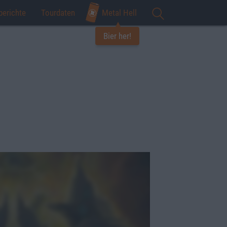
berichte
Tourdaten
Metal Hell
Bier her!