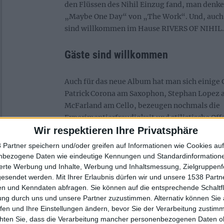
den Flüssen des Nihil Einzug fand, man denke
„Maybe One Day“ von „The Work“. Und, auch 
sind willkommen im Hause RIVERS OF NIHIL.
Gäste sind willkommen
Auch für das neue Album hat man sich einige 
Patrick Corona am Saxophon, Stephan Lopez 
McFarland am Cello, bezeugen nochmals die
Experimentierfreudigkeit und stilistische Off
Besetzungswechsel und Gäste – man will gene
Wir respektieren Ihre Privatsphäre
dass sich „Rivers Of Nihil“ von seinen Vorgän
 Partner speichern und/oder greifen auf Informationen wie Cookies au
unterscheidet, eine Art Neubeginn. Dazu pass
nbezogene Daten wie eindeutige Kennungen und Standardinformatione
Lead-Gitarrist Brody Uttley, der im Gegensa
sierte Werbung und Inhalte, Werbung und Inhaltsmessung, Zielgruppen
für „The Work“ noch einen Großteil der Songs
gesendet werden.
Mit Ihrer Erlaubnis dürfen wir und unsere 1538 Part
n und Kenndaten abfragen. Sie können auf die entsprechende Schaltfl
geschrieben hatte.
ung durch uns und unsere Partner zuzustimmen. Alternativ können Sie au
fen und Ihre Einstellungen ändern, bevor Sie der Verarbeitung zustim
Andererseits verspricht ein selbstbetiteltes 
chten Sie, dass die Verarbeitung mancher personenbezogenen Daten oh
Rückbesinnung auf das Wesentliche, die Kons