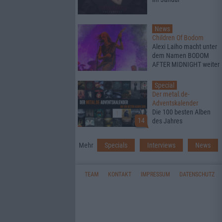
News
Children Of Bodom
Alexi Laiho macht unter
dem Namen BODOM
AFTER MIDNIGHT weiter
Special
Der metal.de-
Adventskalender
Die 100 besten Alben
14
des Jahres
Mehr
Specials
Interviews
News
TEAM
KONTAKT
IMPRESSUM
DATENSCHUTZ