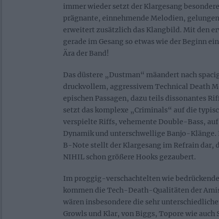
immer wieder setzt der Klargesang besondere 
prägnante, einnehmende Melodien, gelungen
erweitert zusätzlich das Klangbild. Mit den 
gerade im Gesang so etwas wie der Beginn ei
Ära der Band!
Das düstere „Dustman“ mäandert nach spaci
druckvollem, aggressivem Technical Death Me
epischen Passagen, dazu teils dissonantes R
setzt das komplexe „Criminals“ auf die typis
verspielte Riffs, vehemente Double-Bass, auf
Dynamik und unterschwellige Banjo-Klänge. E
B-Note stellt der Klargesang im Refrain dar,
NIHIL schon größere Hooks gezaubert.
Im proggig-verschachtelten wie bedrückend
kommen die Tech-Death-Qualitäten der Amis
wären insbesondere die sehr unterschiedlich
Growls und Klar, von Biggs, Topore wie auch 