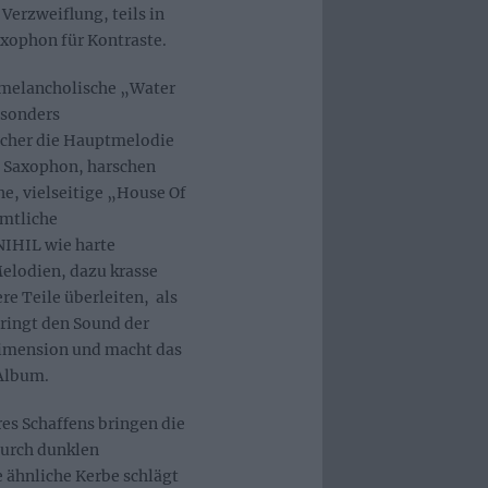
Verzweiflung, teils in
axophon für Kontraste.
 melancholische „Water
esonders
lcher die Hauptmelodie
de Saxophon, harschen
e, vielseitige „House Of
ämtliche
IHIL wie harte
elodien, dazu krasse
re Teile überleiten, als
ringt den Sound der
Dimension und macht das
 Album.
es Schaffens bringen die
durch dunklen
 ähnliche Kerbe schlägt