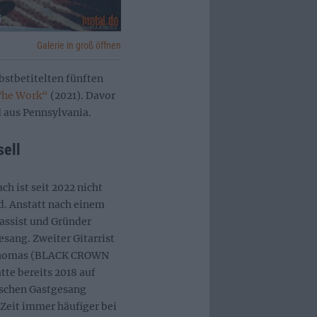
Galerie in groß öffnen
bstbetitelten fünften
he Work“
(2021). Davor
d aus Pennsylvania.
ell
h ist seit 2022 nicht
. Anstatt nach einem
assist und Gründer
sang. Zweiter Gitarrist
 Thomas (BLACK CROWN
tte bereits 2018 auf
schen Gastgesang
 Zeit immer häufiger bei