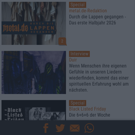
Special
metal.de-Redaktion
Durch die Lappen gegangen -
Das erste Halbjahr 2026
2
Interview
Duir
Wenn Menschen ihre eigenen
Gefühle in unseren Liedern
wiederfinden, kommt das einer
spirituellen Erfahrung wohl am
nächsten.
Special
Black Listed Friday
Die 6+6+6 der Woche