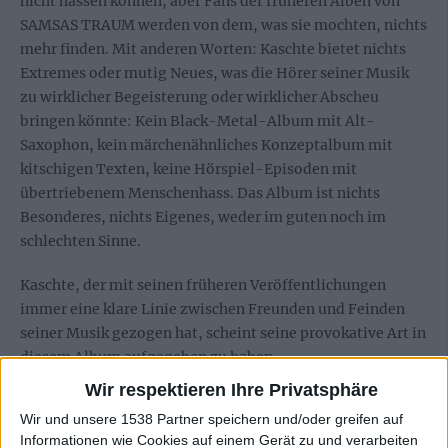
nicht hassen können, aber Fans der früheren Alben von
SAMSAS TRAUM werden von dem, was sie mochten, nichts
mehr finden. Mit anderen Worten: Kaschte bietet nichts
Extremes oder mutig Neues, was die Hörer seiner Musik
zu wirklicher Begeisterung oder wirklicher Abscheu
bringen könnte: Kein Black-Metal-Album mit Alt-
Saxophon, kein märchenähnliches Konzeptalbum mit
kitschigen Texten, keine Hörspiel-Episoden mit
übertriebenem Menschenhass. Das Album ist nichts
Besonderes, nichts Eigenes, weder im guten noch im
schlechten Sinne.
Kaschte, der mit seinen früheren Veröffentlichungen
immer eine klare Linie zwischen Freunden und Feinden
seiner Musik gezogen hat, scheint seine provokative Art in
diesem Album aufgegeben zu haben.
„13 Jahre lang dagegen – Anti bis zum Tod“ ist ein viel
Wir respektieren Ihre Privatsphäre
versprechender Titel, aber der Inhalt hält nichts davon.
Wir und unsere 1538 Partner speichern und/oder greifen auf
Kein dagegen, kein Anti, kein Ausdruck, keine Provokation
Informationen wie Cookies auf einem Gerät zu und verarbeiten