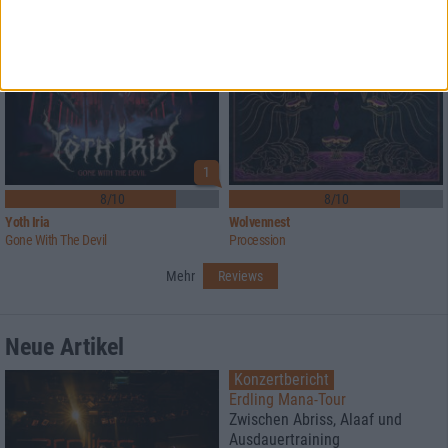
1
8/10
8/10
Yoth Iria
Wolvennest
Gone With The Devil
Procession
Mehr
Reviews
Neue Artikel
Konzertbericht
Erdling Mana-Tour
Zwischen Abriss, Alaaf und
Ausdauertraining