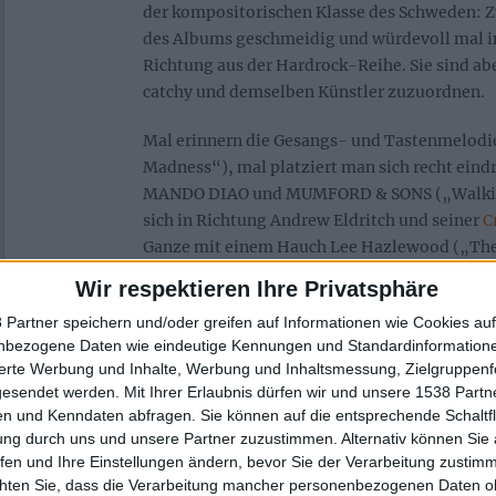
der kompositorischen Klasse des Schweden: Z
des Albums geschmeidig und würdevoll mal in 
Richtung aus der Hardrock-Reihe. Sie sind aber
catchy und demselben Künstler zuzuordnen.
Mal erinnern die Gesangs- und Tastenmelodi
Madness“), mal platziert man sich recht eind
MANDO DIAO und MUMFORD & SONS („Walkin
sich in Richtung Andrew Eldritch und seiner
C
Ganze mit einem Hauch Lee Hazlewood („The
erkennt man JOSEPH THOLL – bzw. die gute S
Wir respektieren Ihre Privatsphäre
Andersson/Pehrsson.
 Partner speichern und/oder greifen auf Informationen wie Cookies au
nbezogene Daten wie eindeutige Kennungen und Standardinformatione
„It Might Be Art“ – indeed!
sierte Werbung und Inhalte, Werbung und Inhaltsmessung, Zielgruppen
gesendet werden.
Mit Ihrer Erlaubnis dürfen wir und unsere 1538 Part
n und Kenndaten abfragen. Sie können auf die entsprechende Schaltfl
Auf „It Might Be Art“ singt JOSEPH THOLL natü
ung durch uns und unsere Partner zuzustimmen. Alternativ können Sie au
spielt auch Gitarre und den Großteil der Bas
fen und Ihre Einstellungen ändern, bevor Sie der Verarbeitung zustim
und Synthesizer. Robert Eriksson (
THE HELL
chten Sie, dass die Verarbeitung mancher personenbezogenen Daten oh