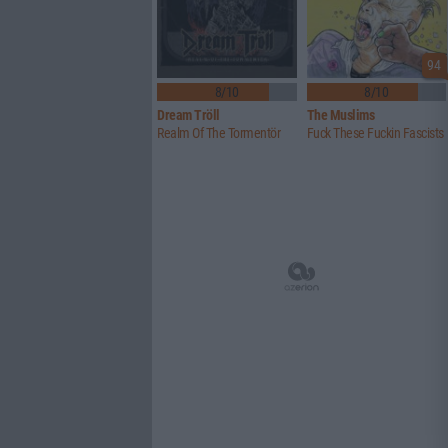
94
8/10
8/10
Dream Tröll
The Muslims
Realm Of The Tormentör
Fuck These Fuckin Fascists