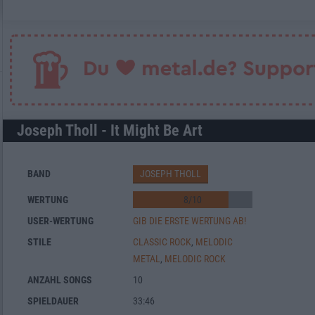
Joseph Tholl - It Might Be Art
BAND
JOSEPH THOLL
WERTUNG
8
/
10
USER-WERTUNG
GIB DIE ERSTE WERTUNG AB!
STILE
CLASSIC ROCK
,
MELODIC
METAL
,
MELODIC ROCK
ANZAHL SONGS
10
SPIELDAUER
33:46