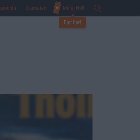
berichte
Tourdaten
Metal Hell
Bier her!