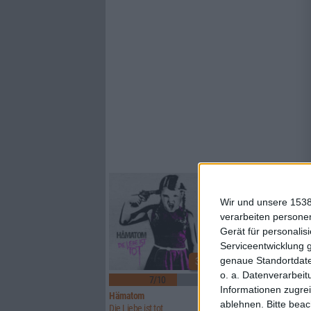
Wir und unsere 1538
verarbeiten persone
Gerät für personali
Serviceentwicklung 
genaue Standortdate
3
o. a. Datenverarbeit
7/10
6/10
Informationen zugrei
Hämatom
Lynx
ablehnen.
Bitte bea
Die Liebe ist tot
Watcher Of Skies