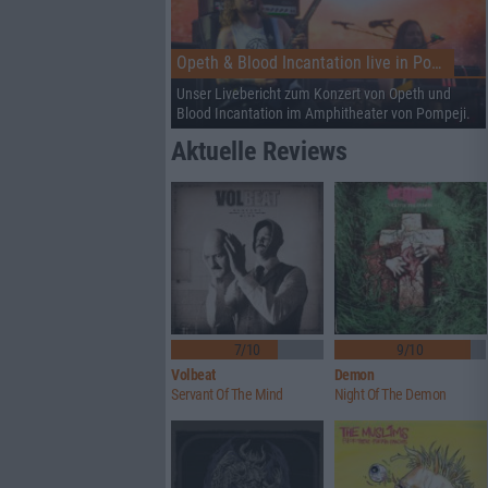
Opeth & Blood Incantation live in Pompeji
Unser Livebericht zum Konzert von Opeth und
Blood Incantation im Amphitheater von Pompeji.
Aktuelle Reviews
7/10
9/10
Volbeat
Demon
Servant Of The Mind
Night Of The Demon