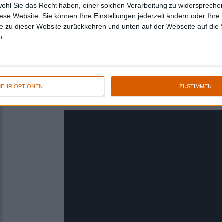
Ljungberg (SECOND SUN) teilen sich das Schla
wohl Sie das Recht haben, einer solchen Verarbeitung zu widersprechen
haben Johannes Andersson (
TRIBULATION
), 
diese Website. Sie können Ihre Einstellungen jederzeit ändern oder Ihre 
(
TYRANN
), Pia Stjärnvind (SERPENT OMEGA)
e zu dieser Website zurückkehren und unten auf der Webseite auf die 
(TRIBULATION) und Robert Pehrsson (DUND
n.
PEHRSSON’S HUMBUCKER
). A network of fri
Herr T. selbst spielte unter anderem bei
ENFO
TRIP
/
VOJD
. Er ist aktuell Mitglied von TRI
EHR OPTIONEN
ZUSTIMMEN
Das reicht selbstverständlich nicht. In der Ku