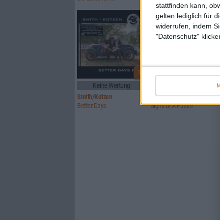
stattfinden kann, ob
gelten lediglich für 
widerrufen, indem Si
"Datenschutz" klicke
1
Keine Wertung
5/10
M
Smith/Kotzen
Signs Of Truth
Better Days
Signs Of A Future