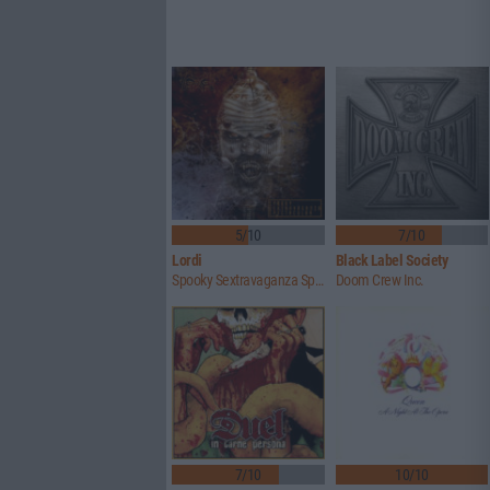
5/10
7/10
Lordi
Black Label Society
Spooky Sextravaganza Spectacular
Doom Crew Inc.
7/10
10/10