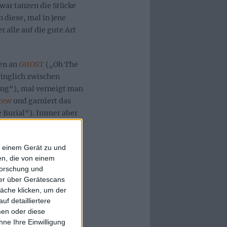
war tanzen die Stücke
diese, mal in jene
 alle auf die gute Art
en an
GHOST
(„Oh The
ringlich zwischen
g“), mal verneigt man
rew
und garniert das
 Burial“). Immer aber
chweden-Schule à la
f einem Gerät zu und
n, die von einem
forschung und
ner über Gerätescans
äche klicken, um der
rlich nicht nur. Er
f detailliertere
s-Parts, außerdem Piano
men oder diese
ACOPTERS
) und Jakob
ne Ihre Einwilligung