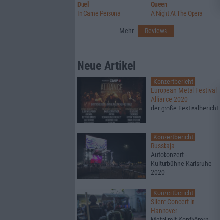
Duel
Queen
In Carne Persona
A Night At The Opera
Mehr
Reviews
Neue Artikel
Konzertbericht
European Metal Festival
Alliance 2020
der große Festivalbericht
Konzertbericht
Russkaja
Autokonzert -
Kulturbühne Karlsruhe
2020
Konzertbericht
Silent Concert in
Hannover
Metal mit Kopfhörern