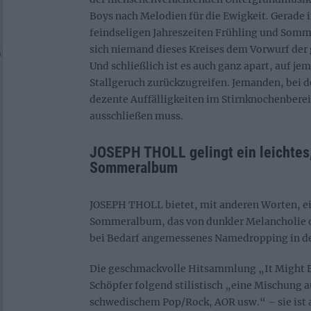
Boys nach Melodien für die Ewigkeit. Gerade 
feindseligen Jahreszeiten Frühling und Somm
sich niemand dieses Kreises dem Vorwurf der
Und schließlich ist es auch ganz apart, auf j
Stallgeruch zurückzugreifen. Jemanden, bei 
dezente Auffälligkeiten im Stirnknochenbere
ausschließen muss.
JOSEPH THOLL gelingt ein leichtes
Sommeralbum
JOSEPH THOLL bietet, mit anderen Worten, e
Sommeralbum, das von dunkler Melancholie d
bei Bedarf angemessenes Namedropping in der 
Die geschmackvolle Hitsammlung „It Might B
Schöpfer folgend
stilistisch
„eine Mischung a
schwedischem Pop/Rock, AOR usw.“ – sie ist 