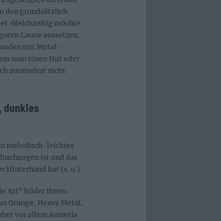
in den grundsätzlich
er. Gleichzeitig möchte
 guten Laune aussetzen.
emanden mit Metal-
dem man einen Huf oder
ich zumindest nicht
, dunkles
in melodisch-leichtes
urchzogen ist und das
Hinterhand hat (s. u.).
e Art“ bildet ihrem
us Grunge, Heavy Metal,
aber vor allem Ausweis