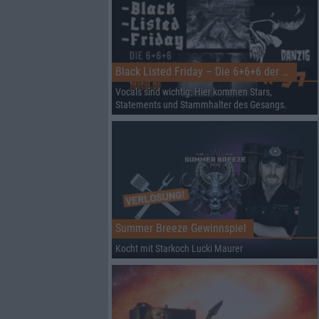
Black Listed Friday – Die 6+6+6 der Woche
Vocals sind wichtig: Hier kommen Stars,
Statements und Stammhalter des Gesangs.
Summer Breeze Gewinnspiel
Kocht mit Starkoch Lucki Maurer