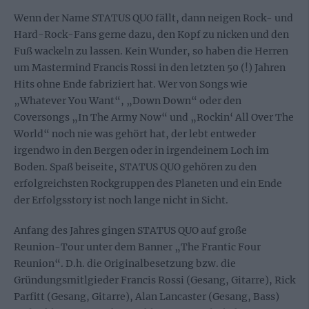
Wenn der Name STATUS QUO fällt, dann neigen Rock- und
Hard-Rock-Fans gerne dazu, den Kopf zu nicken und den
Fuß wackeln zu lassen. Kein Wunder, so haben die Herren
um Mastermind Francis Rossi in den letzten 50 (!) Jahren
Hits ohne Ende fabriziert hat. Wer von Songs wie
„Whatever You Want“, „Down Down“ oder den
Coversongs „In The Army Now“ und „Rockin‘ All Over The
World“ noch nie was gehört hat, der lebt entweder
irgendwo in den Bergen oder in irgendeinem Loch im
Boden. Spaß beiseite, STATUS QUO gehören zu den
erfolgreichsten Rockgruppen des Planeten und ein Ende
der Erfolgsstory ist noch lange nicht in Sicht.
Anfang des Jahres gingen STATUS QUO auf große
Reunion-Tour unter dem Banner „The Frantic Four
Reunion“. D.h. die Originalbesetzung bzw. die
Gründungsmitlgieder Francis Rossi (Gesang, Gitarre), Rick
Parfitt (Gesang, Gitarre), Alan Lancaster (Gesang, Bass)