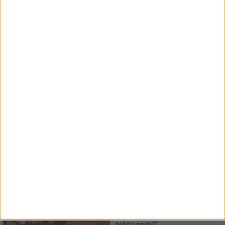
Special
Digitalisierung
Gefahr oder Chance für Musiker?
9
Interview
U.D.O.
"Kultur braucht keiner? Hallo,
geht's noch?"