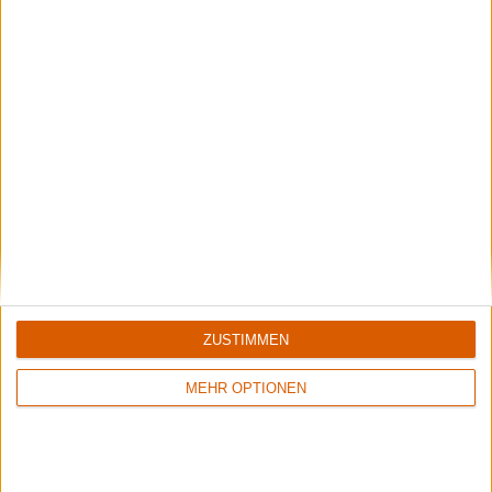
Opeth & Blood Incantation live in Pompeji
Unser Livebericht zum Konzert von Opeth und Blood Incantation im
Amphitheater von Pompeji.
Aktuelle Reviews
ZUSTIMMEN
MEHR OPTIONEN