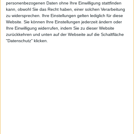
Zusätzlich zur DVD gibt es noch eine Tour-
personenbezogenen Daten ohne Ihre Einwilligung stattfinden
Dokumentation, die das Herz der Fans höher schlagen
kann, obwohl Sie das Recht haben, einer solchen Verarbeitung
zu widersprechen. Ihre Einstellungen gelten lediglich für diese
lassen wird. Außerdem beinhaltet das Package noch eine
Website. Sie können Ihre Einstellungen jederzeit ändern oder
Doppel-Live-CD, aufgenommen im Hammersmith
Ihre Einwilligung widerrufen, indem Sie zu dieser Website
Apollo. Ebenfalls ein Träumchen für die Ohren, von der
zurückkehren und unten auf der Webseite auf die Schaltfläche
Setlist allerdings gleich wie die DVD.
"Datenschutz" klicken.
Zur Startseite
15.10.2013
Ingo