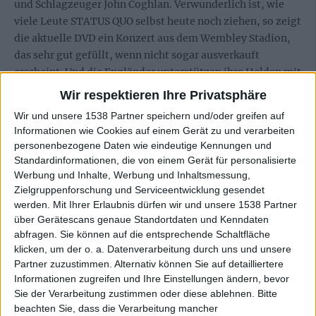
und Schlagzeuger John Coghlan. Verwunderlich ist, wie
viele Leute STATUS QUO selbst heute noch ziehen, so zeigt
die aktuelle DVD ein Konzert aus dem Wembley Stadion,
das sehr gut gefüllt, wenn nicht sogar ausverkauft
erscheint. Und die Engländer unterstützen ihre Helden mit
voller Inbrunst.
Wir respektieren Ihre Privatsphäre
Wir und unsere 1538 Partner speichern und/oder greifen auf
Kein Wunder, denn mit einem Haufen Hits im Gepäck
Informationen wie Cookies auf einem Gerät zu und verarbeiten
spielt es sich ziemlich leicht. Tracks wie „Rain“, „Big Fat
personenbezogene Daten wie eindeutige Kennungen und
Mama“, „Roadhouse Blues“, „Backwater“, „Is There A
Standardinformationen, die von einem Gerät für personalisierte
Better Way“ oder das geniale „Down Down“ lassen die
Werbung und Inhalte, Werbung und Inhaltsmessung,
Rockgeschichte Revue passieren. Man merkt den Stücken
Zielgruppenforschung und Serviceentwicklung gesendet
nicht an, dass sie schon Jahrzehnte auf dem Buckel haben
werden.
Mit Ihrer Erlaubnis dürfen wir und unsere 1538 Partner
über Gerätescans genaue Standortdaten und Kenndaten
– und der Band übrigens auch nicht. Klar, Rossi hat leider
abfragen. Sie können auf die entsprechende Schaltfläche
den obligatorischen Pferdeschwanz nicht mehr und
klicken, um der o. a. Datenverarbeitung durch uns und unsere
Gitarrist Rick Parfitt sieht in seiner Lederjacke aus wie ein
Partner zuzustimmen. Alternativ können Sie auf detailliertere
Rockerrentner. Dennoch, STATUS QUO schaffen es locker,
Informationen zugreifen und Ihre Einstellungen ändern, bevor
so manchen Jungspunden in die Suppe zu spucken.
Sie der Verarbeitung zustimmen oder diese ablehnen.
Bitte
beachten Sie, dass die Verarbeitung mancher