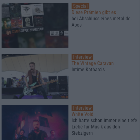
Special
Diese Prämien gibt es
bei Abschluss eines metal.de-
Abos
Interview
The Vintage Caravan
Intime Katharsis
Interview
White Void
Ich hatte schon immer eine tiefe
Liebe für Musik aus den
Siebzigern