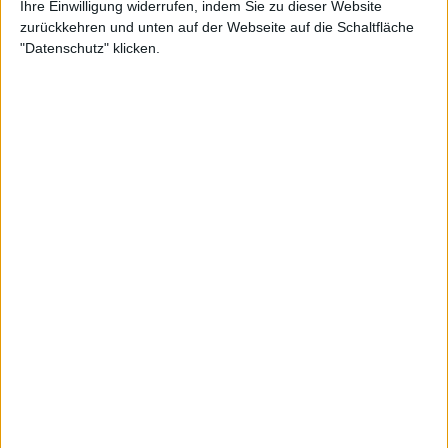
Ihre Einwilligung widerrufen, indem Sie zu dieser Website
The Crown - Iron Crown
zurückkehren und unten auf der Webseite auf die Schaltfläche
"Datenschutz" klicken.
BAND
THE CROWN
WERTUNG
—
USER-WERTUNG
GIB DIE ERSTE WERTUNG AB!
STILE
DEATH METAL
,
MELODIC DEATH METAL
,
THRASH METAL
ANZAHL SONGS
2
SPIELDAUER
6:43
RELEASE
12.01.2018
LABEL
METAL BLADE RECORDS
TRACKLISTE
TRACKLISTE EINBLENDEN