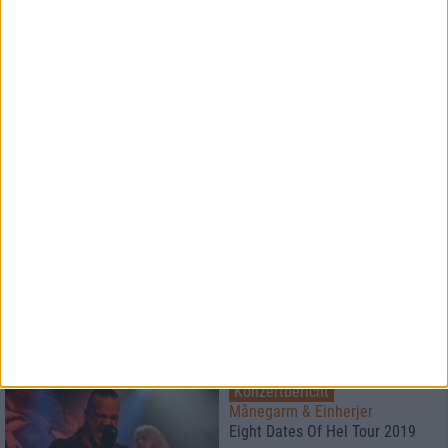
1
Special
70000 Tons Of Metal
Ein Ratgeber und
Erfahrungsbericht
28
Interview
Chaos Path
Schicksalhaft und
unausweichlich
Konzertbericht
Månegarm & Einherjer
Eight Dates Of Hel Tour 2019