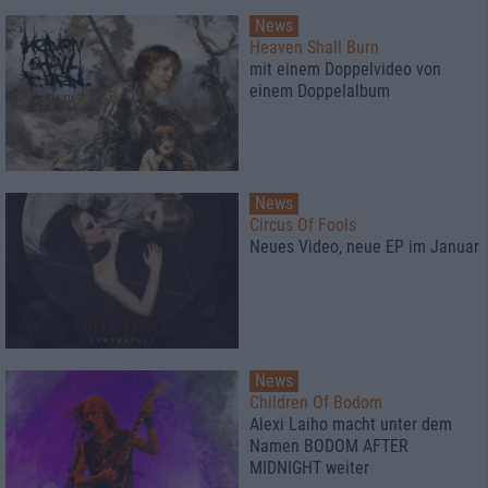
News
Heaven Shall Burn
mit einem Doppelvideo von
einem Doppelalbum
News
Circus Of Fools
Neues Video, neue EP im Januar
News
Children Of Bodom
Alexi Laiho macht unter dem
Namen BODOM AFTER
MIDNIGHT weiter