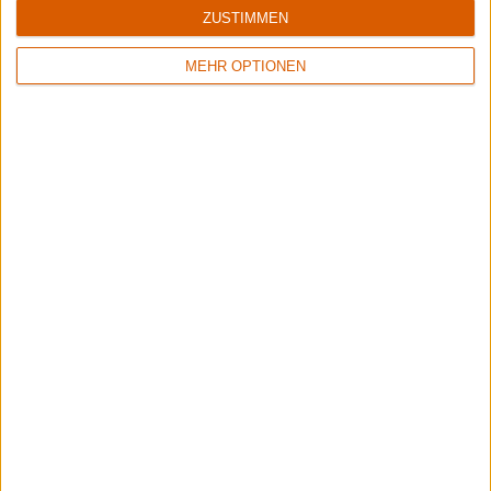
ZUSTIMMEN
Interview
The Crown
MEHR OPTIONEN
ULTRA FAUST VIKING PUNK!
Special
Metalitalia.com-Festival 2019
Gewinnt Tickets für das Indoor Festival