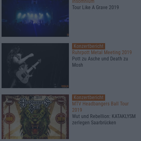
Insomnium
Tour Like A Grave 2019
Konzertbericht
Ruhrpott Metal Meeting 2019
Pott zu Asche und Death zu
Mosh
Konzertbericht
MTV Headbangers Ball Tour
2019
Wut und Rebellion: KATAKLYSM
zerlegen Saarbrücken