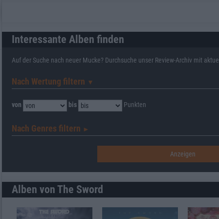
Interessante Alben finden
Auf der Suche nach neuer Mucke? Durchsuche unser Review-Archiv mit aktue
Nach Wertung filtern
▼︎
von
bis
Punkten
Nach Genres filtern
►︎
Alben von The Sword