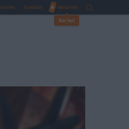
berichte
Tourdaten
Metal Hell
Bier her!