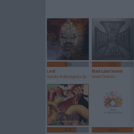
5/10
7/10
Lordi
Black Label Society
Spooky Sextravaganza Spectacular
Doom Crew Inc.
7/10
10/10