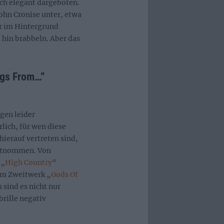
och elegant dargeboten.
ohn Cronise unter, etwa
er im Hintergrund
 hin brabbeln. Aber das
ngs From…“
gen leider
lich, für wen diese
hierauf vertreten sind,
entnommen. Von
 „
High Country
“
om Zweitwerk „
Gods Of
h sind es nicht nur
rille negativ