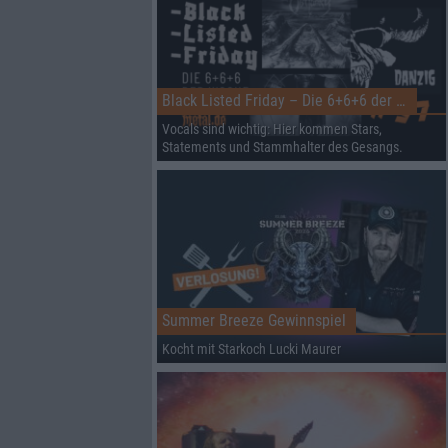
Black Listed Friday – Die 6+6+6 der Woche
Vocals sind wichtig: Hier kommen Stars,
Statements und Stammhalter des Gesangs.
Summer Breeze Gewinnspiel
Kocht mit Starkoch Lucki Maurer