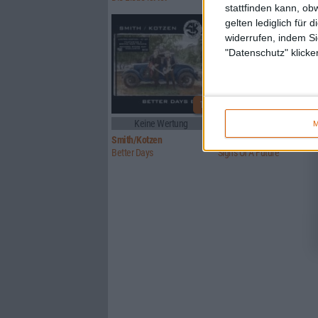
stattfinden kann, ob
gelten lediglich für 
widerrufen, indem Si
"Datenschutz" klicke
1
Keine Wertung
5/10
M
Smith/Kotzen
Signs Of Truth
Better Days
Signs Of A Future