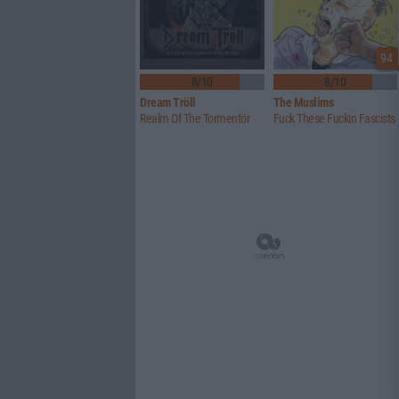
94
8/10
8/10
Dream Tröll
The Muslims
Realm Of The Tormentör
Fuck These Fuckin Fascists