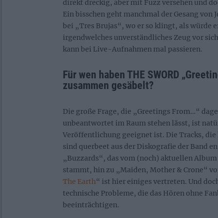
direkt dreckig, aber mit Fuzz versehen und d
Ein bisschen geht manchmal der Gesang von J
bei „Tres Brujas“, wo er so klingt, als würde 
irgendwelches unverständliches Zeug vor sich
kann bei Live-Aufnahmen mal passieren.
Für wen haben THE SWORD „Greeti
zusammen gesäbelt?
Die große Frage, die „Greetings From…“ dage
unbeantwortet im Raum stehen lässt, ist natür
Veröffentlichung geeignet ist. Die Tracks, die 
sind querbeet aus der Diskografie der Band 
„Buzzards“, das vom (noch) aktuellen Album
stammt, hin zu „Maiden, Mother & Crone“ v
The Earth
“ ist hier einiges vertreten. Und doc
technische Probleme, die das Hören ohne Fanb
beeinträchtigen.