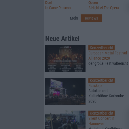
Duel
Queen
In Carne Persona
A Night At The Opera
Mehr
Reviews
Neue Artikel
Konzertbericht
European Metal Festival
Alliance 2020
der große Festivalbericht
Konzertbericht
Russkaja
Autokonzert -
Kulturbühne Karlsruhe
2020
Konzertbericht
Silent Concert in
Hannover
Metal mit Kopfhörern