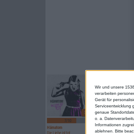
Wir und unsere 1538
verarbeiten persone
Gerät für personali
Serviceentwicklung 
genaue Standortdate
3
o. a. Datenverarbeit
7/10
6/10
Informationen zugrei
Hämatom
Lynx
ablehnen.
Bitte bea
Die Liebe ist tot
Watcher Of Skies