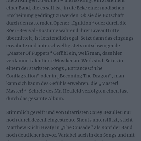
Metal klingen zu wollen – und so klingt ein Statement
einer Band, die es satt ist, in die Ecke einer modischen
Erscheinung gedrängt zu werden. Ob sie die Botschaft
durch den ratternden Opener „Ignition“ oder durch die
80er-Revival-Kostüme während ihrer Liveauftritte
übermittelt, ist letztendlich egal. Setzt dann das eingangs
erwähnte und unterschwellig stets mitschwingende
„Master Of Puppets“ Gefühl ein, weiß man, dass hier
verdammt talentierte Musiker am Werk sind. Sei es in
einem der stärksten Songs „Entrance Of The
Conflagration“ oder in „Becoming The Dragon“, man
kann sich kaum des Gefühls erwehren, die „Master!
Master!“-Schreie des Mr. Hetfield verfolgten einen fast
durch das gesamte Album.
Stimmlich gereift und von Gitarristen Corey Beaulieu nur
noch durch dezent eingestreute Shouts unterstützt, sticht
Matthew Kiichi Heafy in „The Crusade“ als Kopf der Band
noch deutlicher hervor. Variabel auch in den Songs und mit