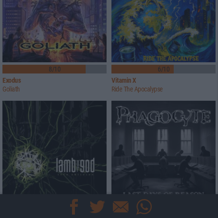
8/10
6/10
Exodus
Vitamin X
Goliath
Ride The Apocalypse
6/10
7/10