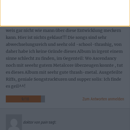
lazarus
sagt:
18. September 2008 um 0:00 Uhr
weis gar nicht wie mann über diese Entwicklung meckern
kann. Hier ist nichts geklaut!!! Die songs sind sehr
abwechselungsreich und seehr old -school-thrashig, von
daher habe ich keine Gründe dieses Album in irgent einem
sinne schlecht zu finden, im Gegenteil: Wo Ascendancy
noch mit seeehr gutem Metalcore überzeugen konnte , tut
es dieses Album mit seehr gute thrash-metal. Ausgefeilte
Riffs, geniale Songstruckturen und supper solis: Ich finde
es geil^^!
9
/
10
Zum Antworten anmelden
doktor von pain
sagt: