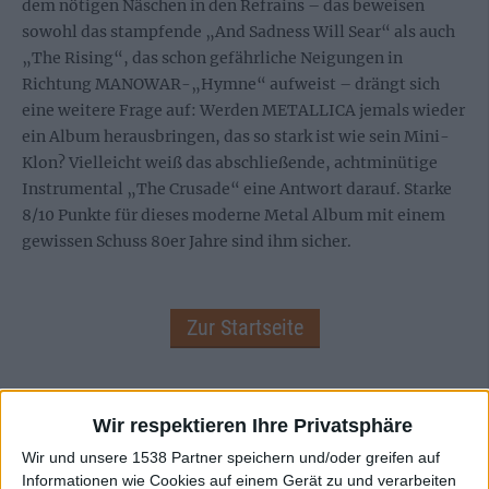
dem nötigen Näschen in den Refrains – das beweisen
sowohl das stampfende „And Sadness Will Sear“ als auch
„The Rising“, das schon gefährliche Neigungen in
Richtung MANOWAR-„Hymne“ aufweist – drängt sich
eine weitere Frage auf: Werden METALLICA jemals wieder
ein Album herausbringen, das so stark ist wie sein Mini-
Klon? Vielleicht weiß das abschließende, achtminütige
Instrumental „The Crusade“ eine Antwort darauf. Starke
8/10 Punkte für dieses moderne Metal Album mit einem
gewissen Schuss 80er Jahre sind ihm sicher.
Zur Startseite
15.10.2006
Wir respektieren Ihre Privatsphäre
David
Wir und unsere 1538 Partner speichern und/oder greifen auf
Informationen wie Cookies auf einem Gerät zu und verarbeiten