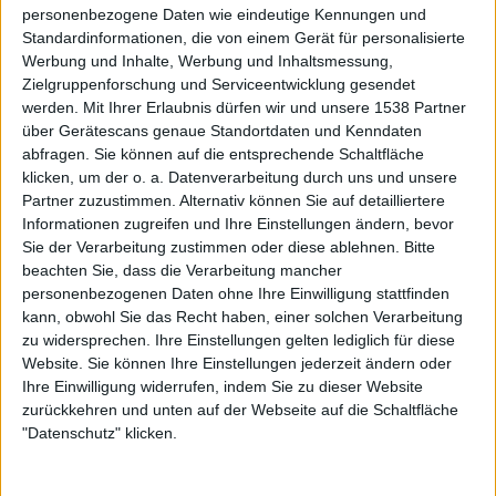
personenbezogene Daten wie eindeutige Kennungen und
Standardinformationen, die von einem Gerät für personalisierte
Werbung und Inhalte, Werbung und Inhaltsmessung,
Zielgruppenforschung und Serviceentwicklung gesendet
werden.
Mit Ihrer Erlaubnis dürfen wir und unsere 1538 Partner
Newsletter abonnieren
über Gerätescans genaue Standortdaten und Kenndaten
abfragen. Sie können auf die entsprechende Schaltfläche
klicken, um der o. a. Datenverarbeitung durch uns und unsere
Partner zuzustimmen. Alternativ können Sie auf detailliertere
Informationen zugreifen und Ihre Einstellungen ändern, bevor
Sie der Verarbeitung zustimmen oder diese ablehnen.
Bitte
beachten Sie, dass die Verarbeitung mancher
personenbezogenen Daten ohne Ihre Einwilligung stattfinden
kann, obwohl Sie das Recht haben, einer solchen Verarbeitung
Trivium - The Crusade
zu widersprechen. Ihre Einstellungen gelten lediglich für diese
Website. Sie können Ihre Einstellungen jederzeit ändern oder
Ihre Einwilligung widerrufen, indem Sie zu dieser Website
BAND
TRIVIUM
zurückkehren und unten auf der Webseite auf die Schaltfläche
"Datenschutz" klicken.
WERTUNG
8
/
10
USER-WERTUNG
8
/
10