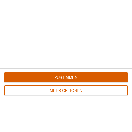
Special
25 Jahre - 25 Alben - 25 Songs
Heute: Jeanette Grönecke-Preuss
ZUSTIMMEN
MEHR OPTIONEN
Special