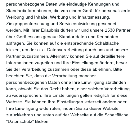
personenbezogene Daten wie eindeutige Kennungen und
Standardinformationen, die von einem Gerät für personalisierte
Werbung und Inhalte, Werbung und Inhaltsmessung,
Zielgruppenforschung und Serviceentwicklung gesendet
werden.
Mit Ihrer Erlaubnis dürfen wir und unsere 1538 Partner
über Gerätescans genaue Standortdaten und Kenndaten
abfragen. Sie können auf die entsprechende Schaltfläche
VERSENGOLD finden immer die richtigen
klicken, um der o. a. Datenverarbeitung durch uns und unsere
Worte
Partner zuzustimmen. Alternativ können Sie auf detailliertere
Informationen zugreifen und Ihre Einstellungen ändern, bevor
VERSENGOLD setzen mit “Nordlicht“ ihrer Heimat ein
Sie der Verarbeitung zustimmen oder diese ablehnen.
Bitte
kleines Denkmal, schließlich entdeckt man auf der Platte
beachten Sie, dass die Verarbeitung mancher
personenbezogenen Daten ohne Ihre Einwilligung stattfinden
historische Bezüge zum Teufelsmoor zwischen Bremen
kann, obwohl Sie das Recht haben, einer solchen Verarbeitung
und Bremerhaven (“De rode Gerd“) genauso wie
zu widersprechen. Ihre Einstellungen gelten lediglich für diese
Liebeslieder an den Norden mit maritimen Flair im
Website. Sie können Ihre Einstellungen jederzeit ändern oder
Singer-Songwriter-Gewand (“Küstenkind“). Doch auch
Ihre Einwilligung widerrufen, indem Sie zu dieser Website
abseits der nordischen Themen überzeugt das Album auf
zurückkehren und unten auf der Webseite auf die Schaltfläche
allen Ebenen. Kaum eine Band schafft es ihre Aussagen in
"Datenschutz" klicken.
derart bildgewaltige Texte zu verpacken wie
VERSENGOLD. “Erinnere Dich (Ein Lied, das nicht