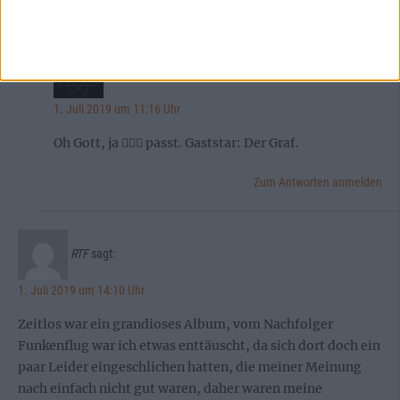
Zum Antworten anmelden
ClutchNixon
sagt:
1. Juli 2019 um 11:16 Uhr
Oh Gott, ja 🤦🏻‍♂️ passt. Gaststar: Der Graf.
Zum Antworten anmelden
RTF
sagt:
1. Juli 2019 um 14:10 Uhr
Zeitlos war ein grandioses Album, vom Nachfolger
Funkenflug war ich etwas enttäuscht, da sich dort doch ein
paar Leider eingeschlichen hatten, die meiner Meinung
nach einfach nicht gut waren, daher waren meine