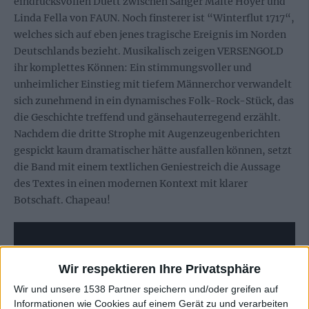
eindrucksvollen Duett zwischen Sänger Malte Hoyer und
Linda Fella von FAUN. Noch finsterer ist “Winterflut 1717“,
welches sich auf eben jenes tragische Ereignis im Norden
Deutschlands bezieht. Musikalisch zeigen VERSENGOLD
ihr komplettes Können: Ein stimmungsvoller und
unheimlicher Einstieg mit tiefem Männerchor verwandelt
sich zunehmend in ein dynamisches Folk-Rock-Stück, das
die Geschichte treffend und gänsehauterregend erzählt.
Nachdem die dritte Strophe mit Augenzeugenberichten
gespickt kaum dramatischer hätte ausfallen können, setzt
die Band mit einem textlichen Geniestreich die Aussage
des Textes in einen modernen Kontext mit klarer
Botschaft. Chapeau!
Wir respektieren Ihre Privatsphäre
Wir und unsere 1538 Partner speichern und/oder greifen auf
Informationen wie Cookies auf einem Gerät zu und verarbeiten