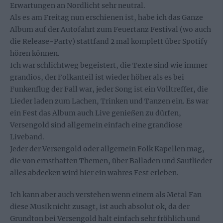
Erwartungen an Nordlicht sehr neutral.
Als es am Freitag nun erschienen ist, habe ich das Ganze
Album auf der Autofahrt zum Feuertanz Festival (wo auch
die Release-Party) stattfand 2 mal komplett über Spotify
hören können.
Ich war schlichtweg begeistert, die Texte sind wie immer
grandios, der Folkanteil ist wieder höher als es bei
Funkenflug der Fall war, jeder Song ist ein Volltreffer, die
Lieder laden zum Lachen, Trinken und Tanzen ein. Es war
ein Fest das Album auch Live genießen zu dürfen,
Versengold sind allgemein einfach eine grandiose
Liveband.
Jeder der Versengold oder allgemein Folk Kapellen mag,
die von ernsthaften Themen, über Balladen und Sauflieder
alles abdecken wird hier ein wahres Fest erleben.
Ich kann aber auch verstehen wenn einem als Metal Fan
diese Musik nicht zusagt, ist auch absolut ok, da der
Grundton bei Versengold halt einfach sehr fröhlich und