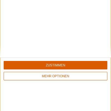
Review
Review
8/10
10/10
Versengold
Versengold
Funkenflug
Live 2015
ZUSTIMMEN
MEHR OPTIONEN
Review
1
9/10
Versengold
Zeitlos