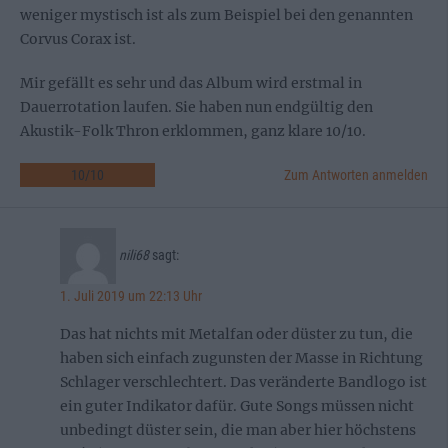
weniger mystisch ist als zum Beispiel bei den genannten
Corvus Corax ist.
Mir gefällt es sehr und das Album wird erstmal in
Dauerrotation laufen. Sie haben nun endgültig den
Akustik-Folk Thron erklommen, ganz klare 10/10.
10
/
10
Zum Antworten anmelden
nili68
sagt:
1. Juli 2019 um 22:13 Uhr
Das hat nichts mit Metalfan oder düster zu tun, die
haben sich einfach zugunsten der Masse in Richtung
Schlager verschlechtert. Das veränderte Bandlogo ist
ein guter Indikator dafür. Gute Songs müssen nicht
unbedingt düster sein, die man aber hier höchstens