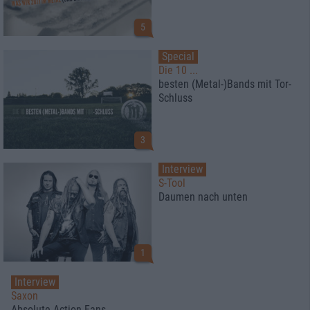
5
Special
Die 10 ...
besten (Metal-)Bands mit Tor-
Schluss
3
Interview
S-Tool
Daumen nach unten
1
Interview
Saxon
Absolute Action-Fans