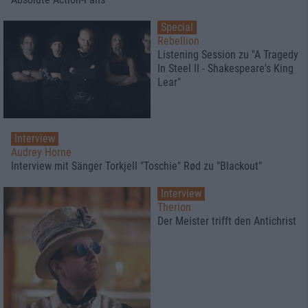
Special
Rebellion
Listening Session zu "A Tragedy
In Steel II - Shakespeare's King
Lear"
Interview
Audrey Horne
Interview mit Sänger Torkjell "Toschie" Rød zu "Blackout"
Interview
Therion
Der Meister trifft den Antichrist