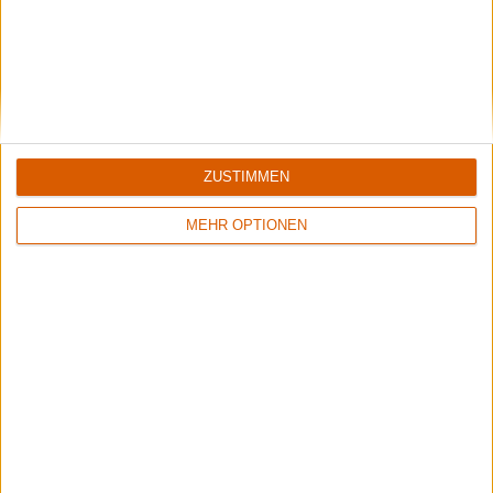
1
1
9/10
8/10
Accept
Memory Garden
Restless And Wild
1349
ZUSTIMMEN
MEHR OPTIONEN
2
9/10
5/10
Diablo Swing Orchestra
The Three Tremors
Swagger & Stroll Down The Rabbit Hole
Guardians Of The Void