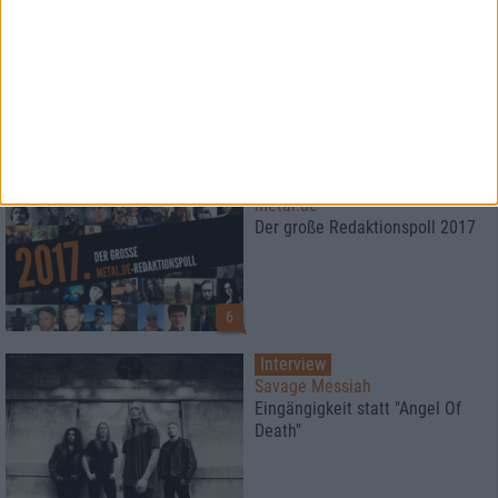
Special
Die besten Alben des Jahres
2017
Platz 10 - 1
Special
metal.de
Der große Redaktionspoll 2017
6
Interview
Savage Messiah
Eingängigkeit statt "Angel Of
Death"