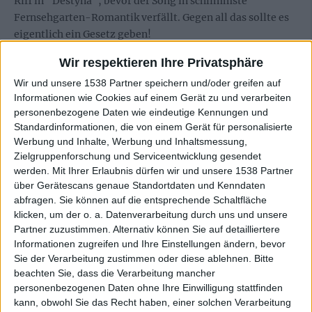
Riff in “Destyna”, bevor der Song in schlimmste
Fernsehgarten-Romantik verfällt. Gegen all das sollte es
eigentlich ein Gesetz geben!
Wir respektieren Ihre Privatsphäre
Dabei ist die grundsätzliche Stilistik – irgendwo zwischen
UNTO OTHERS
,
THE CULT
, bisschen
BLACK SABBATH
und
Wir und unsere 1538 Partner speichern und/oder greifen auf
natürlich DANZIG – alles andere als falsch. Nur hat
Informationen wie Cookies auf einem Gerät zu und verarbeiten
personenbezogene Daten wie eindeutige Kennungen und
Frontmann Pete 9 nicht mal das Format eines Gabe
Standardinformationen, die von einem Gerät für personalisierte
Franco, von den anderen beiden Legenden ganz zu
Werbung und Inhalte, Werbung und Inhaltsmessung,
schweigen. WOLFSKULL wirken instrumental souverän,
Zielgruppenforschung und Serviceentwicklung gesendet
aber kompositorisch kommen sie wie viele deutsche
werden.
Mit Ihrer Erlaubnis dürfen wir und unsere 1538 Partner
Bands kaum über das Plagiatslevel hinaus. Zudem bleibt
über Gerätescans genaue Standortdaten und Kenndaten
die Frage, warum die besseren Songs “Netherworld In
abfragen. Sie können auf die entsprechende Schaltfläche
Flames” und “Tyger Of Fate” auf den hintersten
klicken, um der o. a. Datenverarbeitung durch uns und unsere
Partner zuzustimmen. Alternativ können Sie auf detailliertere
Positionen versteckt wurden.
Informationen zugreifen und Ihre Einstellungen ändern, bevor
Sie der Verarbeitung zustimmen oder diese ablehnen.
Bitte
“Midnite Masters” wird um Mitternacht nicht
beachten Sie, dass die Verarbeitung mancher
wachhalten
personenbezogenen Daten ohne Ihre Einwilligung stattfinden
kann, obwohl Sie das Recht haben, einer solchen Verarbeitung