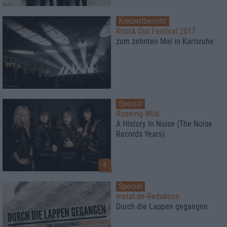
Konzertbericht
Knock Out Festival 2017
zum zehnten Mal in Karlsruhe
Special
Running Wild
A History In Noise (The Noise
Records Years)
4
Special
metal.de-Redaktion
Durch die Lappen gegangen