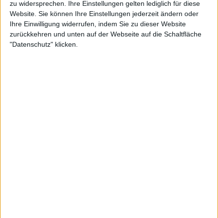
zu widersprechen. Ihre Einstellungen gelten lediglich für diese
Obwohl die Ausgangslage keine schlechte ist, sieht man
Website. Sie können Ihre Einstellungen jederzeit ändern oder
WOLFSKULL mit ihrem neuen Album “Midnite Masters”
Ihre Einwilligung widerrufen, indem Sie zu dieser Website
eher auf einem Biker-Treff als im CBGB. Vielen guten
zurückkehren und unten auf der Webseite auf die Schaltfläche
Ideen wird ihr Potential entweder durch einen
"Datenschutz" klicken.
unpassenden nächsten Part oder ein viel zu klischeehaftes
Element im Arrangement geraubt. Dazu stören der nicht
gerade fesselnde Gesang und die auf Loudness War
getrimmte Produktion. Das geht alles deutlich besser,
wenngleich die Band nicht hoffnungslos verloren ist.